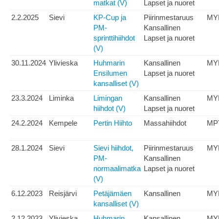
matkat (V)
Lapset ja nuoret
2.2.2025
Sievi
KP-Cup ja
Piirinmestaruus
MY
PM-
Kansallinen
sprinttihiihdot
Lapset ja nuoret
(V)
30.11.2024
Ylivieska
Huhmarin
Kansallinen
MY
Ensilumen
Lapset ja nuoret
kansalliset (V)
23.3.2024
Liminka
Limingan
Kansallinen
MY
hiihdot (V)
Lapset ja nuoret
24.2.2024
Kempele
Pertin Hiihto
Massahiihdot
MP
28.1.2024
Sievi
Sievi hiihdot,
Piirinmestaruus
MY
PM-
Kansallinen
normaalimatka
Lapset ja nuoret
(V)
6.12.2023
Reisjärvi
Petäjämäen
Kansallinen
MY
kansalliset (V)
2.12.2023
Ylivieska
Huhmarin
Kansallinen
MY