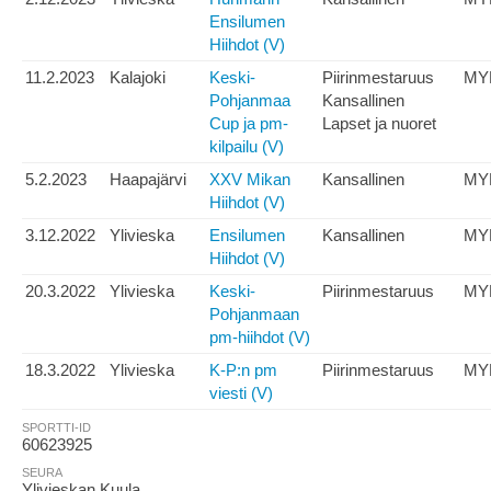
Ensilumen
Hiihdot (V)
11.2.2023
Kalajoki
Keski-
Piirinmestaruus
MY
Pohjanmaa
Kansallinen
Cup ja pm-
Lapset ja nuoret
kilpailu (V)
5.2.2023
Haapajärvi
XXV Mikan
Kansallinen
MY
Hiihdot (V)
3.12.2022
Ylivieska
Ensilumen
Kansallinen
MY
Hiihdot (V)
20.3.2022
Ylivieska
Keski-
Piirinmestaruus
MY
Pohjanmaan
pm-hiihdot (V)
18.3.2022
Ylivieska
K-P:n pm
Piirinmestaruus
MY
viesti (V)
SPORTTI-ID
60623925
SEURA
Ylivieskan Kuula