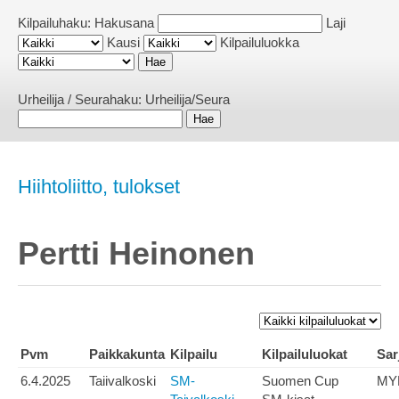
Kilpailuhaku:
Hakusana
Laji
Kausi
Kilpailuluokka
Urheilija / Seurahaku:
Urheilija/Seura
Hiihtoliitto, tulokset
Pertti Heinonen
Pvm
Paikkakunta
Kilpailu
Kilpailuluokat
Sar
6.4.2025
Taiivalkoski
SM-
Suomen Cup
MY