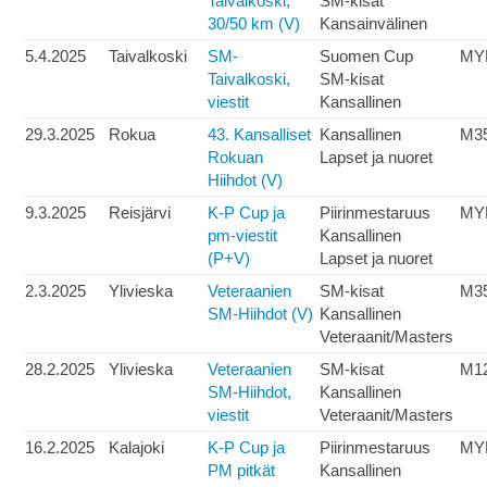
Taivalkoski,
SM-kisat
30/50 km (V)
Kansainvälinen
5.4.2025
Taivalkoski
SM-
Suomen Cup
MY
Taivalkoski,
SM-kisat
viestit
Kansallinen
29.3.2025
Rokua
43. Kansalliset
Kansallinen
M3
Rokuan
Lapset ja nuoret
Hiihdot (V)
9.3.2025
Reisjärvi
K-P Cup ja
Piirinmestaruus
MY
pm-viestit
Kansallinen
(P+V)
Lapset ja nuoret
2.3.2025
Ylivieska
Veteraanien
SM-kisat
M3
SM-Hiihdot (V)
Kansallinen
Veteraanit/Masters
28.2.2025
Ylivieska
Veteraanien
SM-kisat
M1
SM-Hiihdot,
Kansallinen
viestit
Veteraanit/Masters
16.2.2025
Kalajoki
K-P Cup ja
Piirinmestaruus
MY
PM pitkät
Kansallinen