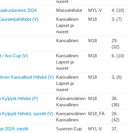
nuoret
akuntaviesti 2024
Massahiihdot
MYL-V
4. (10)
auraleipähiihdot (V)
Kansallinen
M18
3. (7)
Lapset ja
nuoret
Kansallinen
M18
29.
(32)
t / Iivo Cup (V)
Kansallinen
M18
6. (10)
Lapset ja
nuoret
men Kansalliset Hiihdot (V)
Kansallinen
M18
3. (6)
Lapset ja
nuoret
 Kylpylä Hiihdot (P)
Kansainvälinen
M18
36.
Kansallinen
(36)
 Kylpylä Hiihdot, sprintti (V)
Kansainvälinen
M18_FA
26.
Kansallinen
(42)
 2024, viestit
Suomen Cup
MYL-V
37.