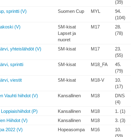
(39)
 sprintti (V)
Suomen Cup
MYL
94.
(104)
akoski (V)
SM-kisat
M17
28.
Lapset ja
(78)
nuoret
rvi, yhteislähdöt (V)
SM-kisat
M17
23.
(55)
vi, sprintti
SM-kisat
M18_FA
45.
(79)
vi, viestit
SM-kisat
M18-V
10.
(17)
 Vauhti hiihdot (V)
Kansallinen
M18
DNS
(4)
Loppiaishiihdot (P)
Kansallinen
M18
1. (1)
n Hiihdot (V)
Kansallinen
M18
3. (3)
a 2022 (V)
Hopeasompa
M16
10.
(59)