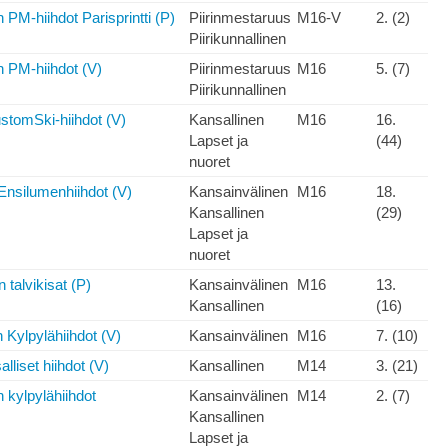
PM-hiihdot Parisprintti (P)
Piirinmestaruus
M16-V
2. (2)
Piirikunnallinen
 PM-hiihdot (V)
Piirinmestaruus
M16
5. (7)
Piirikunnallinen
stomSki-hiihdot (V)
Kansallinen
M16
16.
Lapset ja
(44)
nuoret
Ensilumenhiihdot (V)
Kansainvälinen
M16
18.
Kansallinen
(29)
Lapset ja
nuoret
 talvikisat (P)
Kansainvälinen
M16
13.
Kansallinen
(16)
 Kylpylähiihdot (V)
Kansainvälinen
M16
7. (10)
lliset hiihdot (V)
Kansallinen
M14
3. (21)
 kylpylähiihdot
Kansainvälinen
M14
2. (7)
Kansallinen
Lapset ja