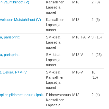
 Vauhtihiihdot (V)
Kansallinen
M18
2. (3)
Lapset ja
nuoret
 Vellosen Muistohiihdot (V)
Kansallinen
M18
2. (6)
Lapset ja
nuoret
 parisprintti
SM-kisat
M18_FA_V
9. (15)
Lapset ja
nuoret
 parisprintti
SM-kisat
M18-V
4. (23)
Lapset ja
nuoret
t, Lieksa, P+V+V
SM-kisat
M18-V
10.
Kansallinen
(16)
Lapset ja
nuoret
iirin piirinmestaruuskilpailu
Piirinmestaruus
M18
2. (4)
Kansallinen
Lapset ja