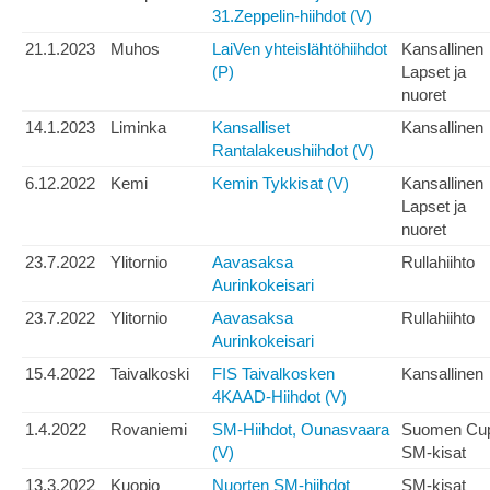
31.Zeppelin-hiihdot (V)
21.1.2023
Muhos
LaiVen yhteislähtöhiihdot
Kansallinen
(P)
Lapset ja
nuoret
14.1.2023
Liminka
Kansalliset
Kansallinen
Rantalakeushiihdot (V)
6.12.2022
Kemi
Kemin Tykkisat (V)
Kansallinen
Lapset ja
nuoret
23.7.2022
Ylitornio
Aavasaksa
Rullahiihto
Aurinkokeisari
23.7.2022
Ylitornio
Aavasaksa
Rullahiihto
Aurinkokeisari
15.4.2022
Taivalkoski
FIS Taivalkosken
Kansallinen
4KAAD-Hiihdot (V)
1.4.2022
Rovaniemi
SM-Hiihdot, Ounasvaara
Suomen Cu
(V)
SM-kisat
13.3.2022
Kuopio
Nuorten SM-hiihdot
SM-kisat