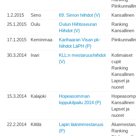
Piirikunnalli
1.2.2015
Simo
69. Simon hiihdot (V)
Kansallinen
25.1.2015
Oulu
Oulun Hiihtoseuran
Ranking
Hiihdot (V)
Kansallinen
17.1.2015
Keminmaa
Karihaaran Visan pk-
Piirikunnalli
hiihdot LäPH (P)
30.3.2014
Inari
KLL:n mestaruushiihdot
Kotimaiset
(V)
cupit
Ranking
Kansallinen
Lapset ja
nuoret
15.3.2014
Kalajoki
Hopeasomman
Hopeasomp
loppukilpailu 2014 (P)
Kansallinen
Lapset ja
nuoret
22.2.2014
Kittilä
Lapin lääninmestaruus
Aluemestar
(P)
Ranking