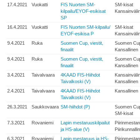
17.4.2021
Vuokatti
FIS Nuorten SM-
SM-kisat
kilpailu/EYOF-esikisat
Kansainväli
SP
16.4.2021
Vuokatti
FIS Nuorten SM-kilpailu/
SM-kisat
EYOF-esikisa P
Kansainväli
9.4.2021
Ruka
Suomen Cup, viestit,
Suomen Cu
finaalit
Kansallinen
9.4.2021
Ruka
Suomen Cup, viestit,
Suomen Cu
finaalit
Kansallinen
3.4.2021
Taivalvaara
4KAAD FIS-Hiihdot
Kansainväli
Taivalkoski (V)
Kansallinen
2.4.2021
Taivalvaara
4KAAD FIS-Hiihdot
Kansallinen
Taivalkoski (V)
26.3.2021
Saukkovaara
SM-hiihdot (P)
Suomen Cu
SM-kisat
7.3.2021
Rovaniemi
Lapin mestaruuskilpailut
Piirinmesta
ja HS-alue (V)
Piirikunnalli
6.3.2021
Rovaniemi
Lapin mestaruus ja HS-
Piirinmesta