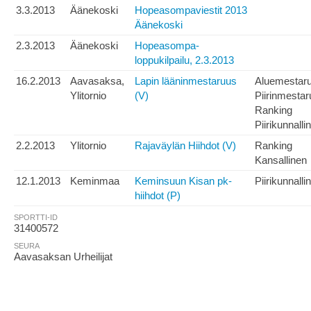
3.3.2013
Äänekoski
Hopeasompaviestit 2013
Äänekoski
2.3.2013
Äänekoski
Hopeasompa-
loppukilpailu, 2.3.2013
16.2.2013
Aavasaksa,
Lapin lääninmestaruus
Aluemestar
Ylitornio
(V)
Piirinmesta
Ranking
Piirikunnalli
2.2.2013
Ylitornio
Rajaväylän Hiihdot (V)
Ranking
Kansallinen
12.1.2013
Keminmaa
Keminsuun Kisan pk-
Piirikunnalli
hiihdot (P)
SPORTTI-ID
31400572
SEURA
Aavasaksan Urheilijat