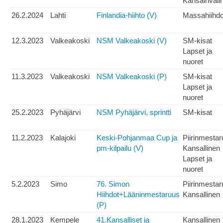
Kansainväli
26.2.2024
Lahti
Finlandia-hiihto (V)
Massahiihdo
12.3.2023
Valkeakoski
NSM Valkeakoski (V)
SM-kisat
Lapset ja
nuoret
11.3.2023
Valkeakoski
NSM Valkeakoski (P)
SM-kisat
Lapset ja
nuoret
25.2.2023
Pyhäjärvi
NSM Pyhäjärvi, sprintti
SM-kisat
11.2.2023
Kalajoki
Keski-Pohjanmaa Cup ja
Piirinmesta
pm-kilpailu (V)
Kansallinen
Lapset ja
nuoret
5.2.2023
Simo
76. Simon
Piirinmesta
Hiihdot+Lääninmestaruus
Kansallinen
(P)
28.1.2023
Kempele
41.Kansalliset ja
Kansallinen