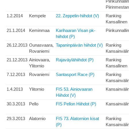
Piirikunnalli
Piirinmesta
1.2.2014
Kempele
22. Zeppelin-hiihdot (V)
Ranking
Kansallinen
21.1.2014
Keminmaa
Karihaaran Visan pk-
Piirikunnalli
hiihdot (P)
26.12.2013
Ounasvaara,
Tapaninpäivän hiihdot (V)
Ranking
Rovaniemi
Kansainväli
21.12.2013
Ainiovaara,
Rajaväylähiihdot (P)
Ranking
Ylitornio
Kansallinen
7.12.2013
Rovaniemi
Santasport Race (P)
Ranking
Kansainväli
1.4.2013
Ylitornio
FIS 53. Ainiovaaran
Kansainväli
Hiihdot (V)
30.3.2013
Pello
FIS Pellon Hiihdot (P)
Kansainväli
29.3.2013
Alatornio
FIS 73. Alatornion kisat
Ranking
(P)
Kansainväli