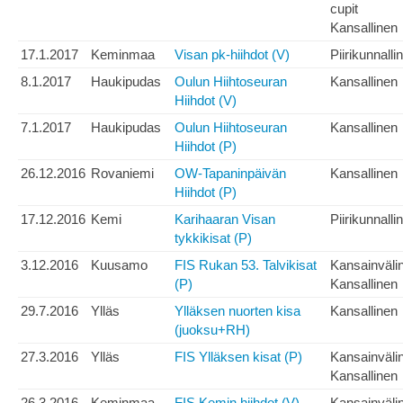
cupit
Kansallinen
17.1.2017
Keminmaa
Visan pk-hiihdot (V)
Piirikunnalli
8.1.2017
Haukipudas
Oulun Hiihtoseuran
Kansallinen
Hiihdot (V)
7.1.2017
Haukipudas
Oulun Hiihtoseuran
Kansallinen
Hiihdot (P)
26.12.2016
Rovaniemi
OW-Tapaninpäivän
Kansallinen
Hiihdot (P)
17.12.2016
Kemi
Karihaaran Visan
Piirikunnalli
tykkikisat (P)
3.12.2016
Kuusamo
FIS Rukan 53. Talvikisat
Kansainväli
(P)
Kansallinen
29.7.2016
Ylläs
Ylläksen nuorten kisa
Kansallinen
(juoksu+RH)
27.3.2016
Ylläs
FIS Ylläksen kisat (P)
Kansainväli
Kansallinen
26.3.2016
Keminmaa
FIS Kemin hiihdot (V)
Kansainväli