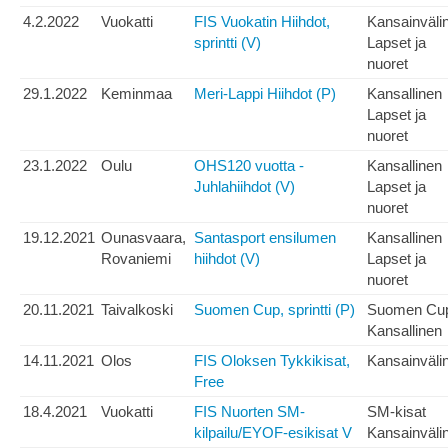
4.2.2022
Vuokatti
FIS Vuokatin Hiihdot,
Kansainväli
sprintti (V)
Lapset ja
nuoret
29.1.2022
Keminmaa
Meri-Lappi Hiihdot (P)
Kansallinen
Lapset ja
nuoret
23.1.2022
Oulu
OHS120 vuotta -
Kansallinen
Juhlahiihdot (V)
Lapset ja
nuoret
19.12.2021
Ounasvaara,
Santasport ensilumen
Kansallinen
Rovaniemi
hiihdot (V)
Lapset ja
nuoret
20.11.2021
Taivalkoski
Suomen Cup, sprintti (P)
Suomen Cu
Kansallinen
14.11.2021
Olos
FIS Oloksen Tykkikisat,
Kansainväli
Free
18.4.2021
Vuokatti
FIS Nuorten SM-
SM-kisat
kilpailu/EYOF-esikisat V
Kansainväli