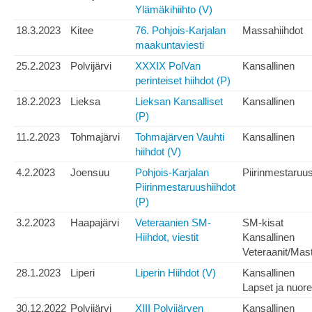
Ylämäkihiihto (V)
18.3.2023
Kitee
76. Pohjois-Karjalan
Massahiihdot
maakuntaviesti
25.2.2023
Polvijärvi
XXXIX PolVan
Kansallinen
perinteiset hiihdot (P)
18.2.2023
Lieksa
Lieksan Kansalliset
Kansallinen
(P)
11.2.2023
Tohmajärvi
Tohmajärven Vauhti
Kansallinen
hiihdot (V)
4.2.2023
Joensuu
Pohjois-Karjalan
Piirinmestaruu
Piirinmestaruushiihdot
(P)
3.2.2023
Haapajärvi
Veteraanien SM-
SM-kisat
Hiihdot, viestit
Kansallinen
Veteraanit/Mas
28.1.2023
Liperi
Liperin Hiihdot (V)
Kansallinen
Lapset ja nuore
30.12.2022
Polvijärvi
XIII Polvijärven
Kansallinen