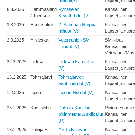
hiihdot(V)
Lapset ja nuore
8.3.2026
Hammaslahti
Pyhäselän
Kansallinen
/ Joensuu
Keväthiihdot (V)
Lapset ja nuore
9.3.2025
Rantasalmi
2. Saimaan Norppa
Kansallinen
hiihdot (V)
Lapset ja nuore
2.3.2025
Ylivieska
Veteraanien SM-
SM-kisat
Hiihdot (V)
Kansallinen
Veteraanit/Mas
22.2.2025
Lieksa
Lieksan Kansalliset
Kansallinen
(V)
Lapset ja nuore
16.2.2025
Tohmajärvi
Tohmajärven
Kansallinen
Vauhtihiihdot (V)
Lapset ja nuore
1.2.2025
Liperi
Liperin Hiihdot (V)
Kansallinen
Lapset ja nuore
25.1.2025
Kontiolahti
Pohjois-Karjalan
Piirinmestaruu
piirinmestaruuskilpailut
Kansallinen
(P)
Lapset ja nuore
18.1.2025
Polvijärvi
XV Polvijärven
Kansallinen