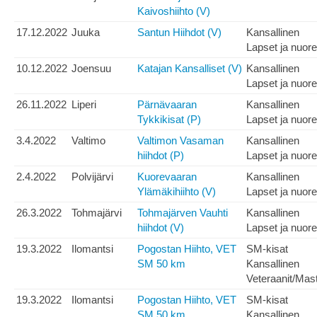
Kaivoshiihto (V)
17.12.2022
Juuka
Santun Hiihdot (V)
Kansallinen
Lapset ja nuore
10.12.2022
Joensuu
Katajan Kansalliset (V)
Kansallinen
Lapset ja nuore
26.11.2022
Liperi
Pärnävaaran
Kansallinen
Tykkikisat (P)
Lapset ja nuore
3.4.2022
Valtimo
Valtimon Vasaman
Kansallinen
hiihdot (P)
Lapset ja nuore
2.4.2022
Polvijärvi
Kuorevaaran
Kansallinen
Ylämäkihiihto (V)
Lapset ja nuore
26.3.2022
Tohmajärvi
Tohmajärven Vauhti
Kansallinen
hiihdot (V)
Lapset ja nuore
19.3.2022
Ilomantsi
Pogostan Hiihto, VET
SM-kisat
SM 50 km
Kansallinen
Veteraanit/Mas
19.3.2022
Ilomantsi
Pogostan Hiihto, VET
SM-kisat
SM 50 km
Kansallinen