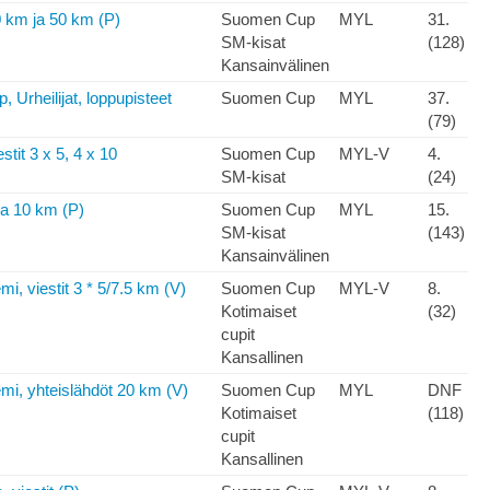
0 km ja 50 km (P)
Suomen Cup
MYL
31.
SM-kisat
(128)
Kansainvälinen
Urheilijat, loppupisteet
Suomen Cup
MYL
37.
(79)
stit 3 x 5, 4 x 10
Suomen Cup
MYL-V
4.
SM-kisat
(24)
ja 10 km (P)
Suomen Cup
MYL
15.
SM-kisat
(143)
Kansainvälinen
, viestit 3 * 5/7.5 km (V)
Suomen Cup
MYL-V
8.
Kotimaiset
(32)
cupit
Kansallinen
i, yhteislähdöt 20 km (V)
Suomen Cup
MYL
DNF
Kotimaiset
(118)
cupit
Kansallinen