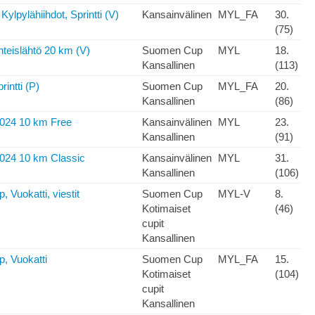
Kylpylähiihdot, Sprintti (V)
Kansainvälinen
MYL_FA
30.
(75)
teislähtö 20 km (V)
Suomen Cup
MYL
18.
Kansallinen
(113)
intti (P)
Suomen Cup
MYL_FA
20.
Kansallinen
(86)
2024 10 km Free
Kansainvälinen
MYL
23.
Kansallinen
(91)
2024 10 km Classic
Kansainvälinen
MYL
31.
Kansallinen
(106)
 Vuokatti, viestit
Suomen Cup
MYL-V
8.
Kotimaiset
(46)
cupit
Kansallinen
, Vuokatti
Suomen Cup
MYL_FA
15.
Kotimaiset
(104)
cupit
Kansallinen