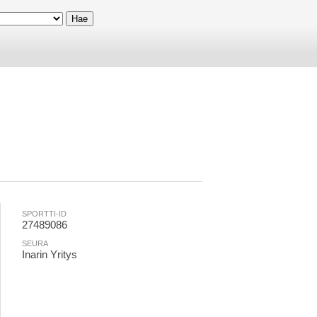
SPORTTI-ID
27489086
SEURA
Inarin Yritys