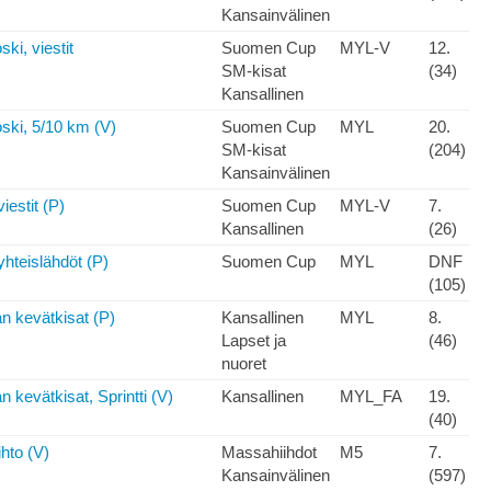
Kansainvälinen
ki, viestit
Suomen Cup
MYL-V
12.
SM-kisat
(34)
Kansallinen
ski, 5/10 km (V)
Suomen Cup
MYL
20.
SM-kisat
(204)
Kansainvälinen
iestit (P)
Suomen Cup
MYL-V
7.
Kansallinen
(26)
yhteislähdöt (P)
Suomen Cup
MYL
DNF
(105)
 kevätkisat (P)
Kansallinen
MYL
8.
Lapset ja
(46)
nuoret
kevätkisat, Sprintti (V)
Kansallinen
MYL_FA
19.
(40)
ihto (V)
Massahiihdot
M5
7.
Kansainvälinen
(597)