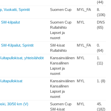
(44)
 Vuokatti, Sprintit
Suomen Cup
MYL_FA
8.
(106)
 SM-kilpailut
Suomen Cup
MYL
DNS
Rullahiihto
(65)
Lapset ja
nuoret
 SM-Kilpailut, Sprintit
SM-kisat
MYL_FA
0.
Rullahiihto
(64)
Kultapullokisat, yhteislähdöt
Kansainvälinen
MYL
1.
Kansallinen
(11)
Lapset ja
nuoret
Kultapullokisat
Kansainvälinen
MYL
1. (8)
Kansallinen
Lapset ja
nuoret
ski, 30/50 km (V)
Suomen Cup
MYL
45.
SM-kisat
(182)