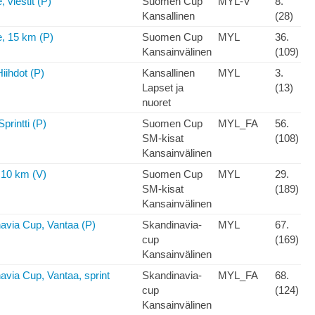
 viestit (P)
Suomen Cup
MYL-V
8.
Kansallinen
(28)
, 15 km (P)
Suomen Cup
MYL
36.
Kansainvälinen
(109)
iihdot (P)
Kansallinen
MYL
3.
Lapset ja
(13)
nuoret
printti (P)
Suomen Cup
MYL_FA
56.
SM-kisat
(108)
Kansainvälinen
 10 km (V)
Suomen Cup
MYL
29.
SM-kisat
(189)
Kansainvälinen
avia Cup, Vantaa (P)
Skandinavia-
MYL
67.
cup
(169)
Kansainvälinen
avia Cup, Vantaa, sprint
Skandinavia-
MYL_FA
68.
cup
(124)
Kansainvälinen