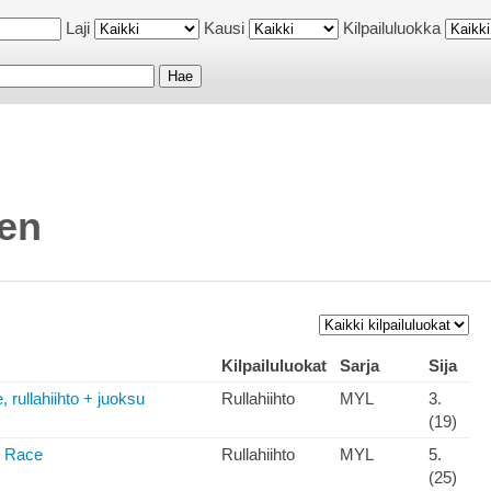
Laji
Kausi
Kilpailuluokka
en
Kilpailuluokat
Sarja
Sija
, rullahiihto + juoksu
Rullahiihto
MYL
3.
(19)
l Race
Rullahiihto
MYL
5.
(25)