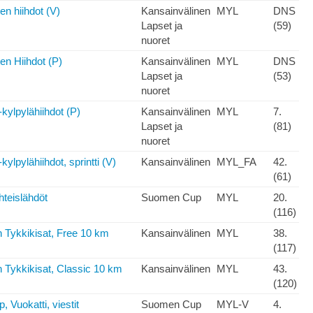
en hiihdot (V)
Kansainvälinen
MYL
DNS
Lapset ja
(59)
nuoret
en Hiihdot (P)
Kansainvälinen
MYL
DNS
Lapset ja
(53)
nuoret
kylpylähiihdot (P)
Kansainvälinen
MYL
7.
Lapset ja
(81)
nuoret
kylpylähiihdot, sprintti (V)
Kansainvälinen
MYL_FA
42.
(61)
teislähdöt
Suomen Cup
MYL
20.
(116)
 Tykkikisat, Free 10 km
Kansainvälinen
MYL
38.
(117)
 Tykkikisat, Classic 10 km
Kansainvälinen
MYL
43.
(120)
 Vuokatti, viestit
Suomen Cup
MYL-V
4.