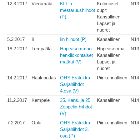
12.3.2017
Vierumäki
KLL:n
Kotimaiset
N13
mestaruushiihdot
cupit
(P)
Kansallinen
Lapset ja
nuoret
5.3.2017
Ii
Iin hiihdot (P)
Kansallinen
N14
18.2.2017
Lempäälä
Hopeasomman
Hopeasompa
N13
henkilökohtaiset
Kansallinen
matkat (V)
Lapset ja
nuoret
14.2.2017
Haukipudas
OHS Erätukku
Piirikunnallinen
N14
Sarjahiihdot
4,osa (V)
11.2.2017
Kempele
35. Kans. ja 25.
Kansallinen
N14
Zeppelin-hiihdot
(V)
7.2.2017
Oulu
OHS Erätukku
Piirikunnallinen
N14
Sarjahiihdot 3.
osa (P)