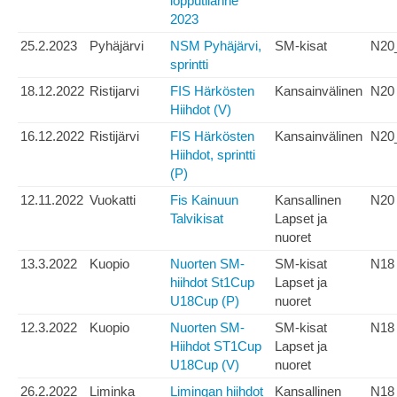
lopputilanne
2023
25.2.2023
Pyhäjärvi
NSM Pyhäjärvi,
SM-kisat
N20
sprintti
18.12.2022
Ristijarvi
FIS Härkösten
Kansainvälinen
N20
Hiihdot (V)
16.12.2022
Ristijärvi
FIS Härkösten
Kansainvälinen
N20
Hiihdot, sprintti
(P)
12.11.2022
Vuokatti
Fis Kainuun
Kansallinen
N20
Talvikisat
Lapset ja
nuoret
13.3.2022
Kuopio
Nuorten SM-
SM-kisat
N18
hiihdot St1Cup
Lapset ja
U18Cup (P)
nuoret
12.3.2022
Kuopio
Nuorten SM-
SM-kisat
N18
Hiihdot ST1Cup
Lapset ja
U18Cup (V)
nuoret
26.2.2022
Liminka
Limingan hiihdot
Kansallinen
N18