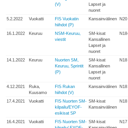
(V)
Lapset ja
nuoret
5.2.2022
Vuokatti
FIS Vuokatin
Kansainvälinen
N20
hiihdot (P)
16.1.2022
Keuruu
NSM-Keuruu,
SM-kisat
N18
viestit
Kansallinen
Lapset ja
nuoret
14.1.2022
Keuruu
Nuorten SM,
SM-kisat
N18
Keuruu, Sprintit
Kansallinen
(P)
Lapset ja
nuoret
4.12.2021
Ruka,
FIS Rukan
Kansainvälinen
N18
Kuusamo
hiihdot (V)
17.4.2021
Vuokatti
FIS Nuorten SM-
SM-kisat
N18
kilpailu/EYOF-
Kansainvälinen
esikisat SP
16.4.2021
Vuokatti
FIS Nuorten SM-
SM-kisat
N17
kilpailu/ EYOF-
Kansainvälinen