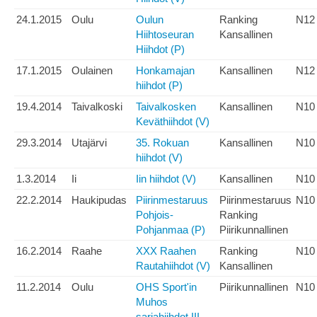
24.1.2015
Oulu
Oulun
Ranking
N12
Hiihtoseuran
Kansallinen
Hiihdot (P)
17.1.2015
Oulainen
Honkamajan
Kansallinen
N12
hiihdot (P)
19.4.2014
Taivalkoski
Taivalkosken
Kansallinen
N10
Keväthiihdot (V)
29.3.2014
Utajärvi
35. Rokuan
Kansallinen
N10
hiihdot (V)
1.3.2014
Ii
Iin hiihdot (V)
Kansallinen
N10
22.2.2014
Haukipudas
Piirinmestaruus
Piirinmestaruus
N10
Pohjois-
Ranking
Pohjanmaa (P)
Piirikunnallinen
16.2.2014
Raahe
XXX Raahen
Ranking
N10
Rautahiihdot (V)
Kansallinen
11.2.2014
Oulu
OHS Sport'in
Piirikunnallinen
N10
Muhos
sarjahiihdot III