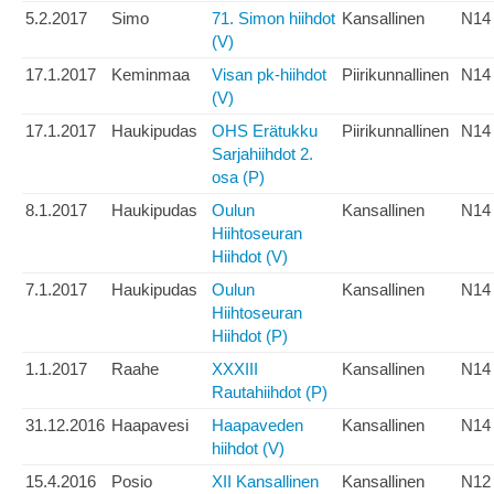
5.2.2017
Simo
71. Simon hiihdot
Kansallinen
N14
(V)
17.1.2017
Keminmaa
Visan pk-hiihdot
Piirikunnallinen
N14
(V)
17.1.2017
Haukipudas
OHS Erätukku
Piirikunnallinen
N14
Sarjahiihdot 2.
osa (P)
8.1.2017
Haukipudas
Oulun
Kansallinen
N14
Hiihtoseuran
Hiihdot (V)
7.1.2017
Haukipudas
Oulun
Kansallinen
N14
Hiihtoseuran
Hiihdot (P)
1.1.2017
Raahe
XXXIII
Kansallinen
N14
Rautahiihdot (P)
31.12.2016
Haapavesi
Haapaveden
Kansallinen
N14
hiihdot (V)
15.4.2016
Posio
XII Kansallinen
Kansallinen
N12