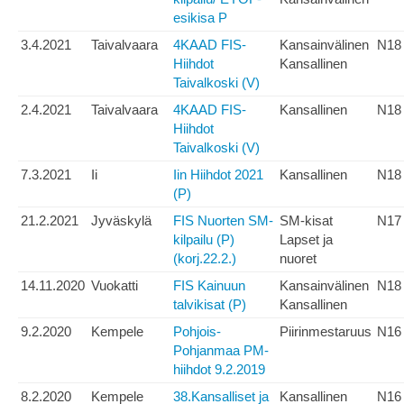
esikisa P
3.4.2021
Taivalvaara
4KAAD FIS-
Kansainvälinen
N18
Hiihdot
Kansallinen
Taivalkoski (V)
2.4.2021
Taivalvaara
4KAAD FIS-
Kansallinen
N18
Hiihdot
Taivalkoski (V)
7.3.2021
Ii
Iin Hiihdot 2021
Kansallinen
N18
(P)
21.2.2021
Jyväskylä
FIS Nuorten SM-
SM-kisat
N17
kilpailu (P)
Lapset ja
(korj.22.2.)
nuoret
14.11.2020
Vuokatti
FIS Kainuun
Kansainvälinen
N18
talvikisat (P)
Kansallinen
9.2.2020
Kempele
Pohjois-
Piirinmestaruus
N16
Pohjanmaa PM-
hiihdot 9.2.2019
8.2.2020
Kempele
38.Kansalliset ja
Kansallinen
N16