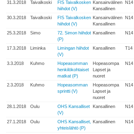
31.3.2018
Taivalkoski
FIS Taivalkosken
Kansainvälinen
N14
hiihdot (V)
Kansallinen
30.3.2018
Taivalkoski
FIS Taivalkosken
Kansainvälinen
N14
hiihdot (V)
Kansallinen
25.3.2018
Simo
72. Simon hiihdot
Kansallinen
N14
(P)
17.3.2018
Liminka
Limingan hiihdot
Kansallinen
T14
(V)
3.3.2018
Kuhmo
Hopeasomman
Hopeasompa
N14
henkilökohtaiset
Lapset ja
matkat (P)
nuoret
2.3.2018
Kuhmo
Hopeasomman
Hopeasompa
N14
sprintti (V)
Lapset ja
nuoret
28.1.2018
Oulu
OHS Kansalliset
Kansallinen
N14
(V)
27.1.2018
Oulu
OHS Kansalliset,
Kansallinen
N14
yhteislähtö (P)