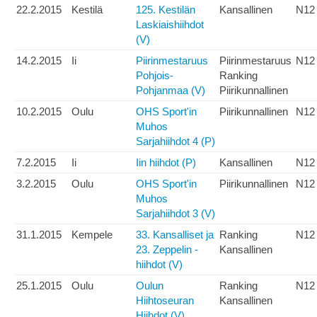
22.2.2015
Kestilä
125. Kestilän
Kansallinen
N12
Laskiaishiihdot
(V)
14.2.2015
Ii
Piirinmestaruus
Piirinmestaruus
N12
Pohjois-
Ranking
Pohjanmaa (V)
Piirikunnallinen
10.2.2015
Oulu
OHS Sport'in
Piirikunnallinen
N12
Muhos
Sarjahiihdot 4 (P)
7.2.2015
Ii
Iin hiihdot (P)
Kansallinen
N12
3.2.2015
Oulu
OHS Sport'in
Piirikunnallinen
N12
Muhos
Sarjahiihdot 3 (V)
31.1.2015
Kempele
33. Kansalliset ja
Ranking
N12
23. Zeppelin -
Kansallinen
hiihdot (V)
25.1.2015
Oulu
Oulun
Ranking
N12
Hiihtoseuran
Kansallinen
Hiihdot (V)