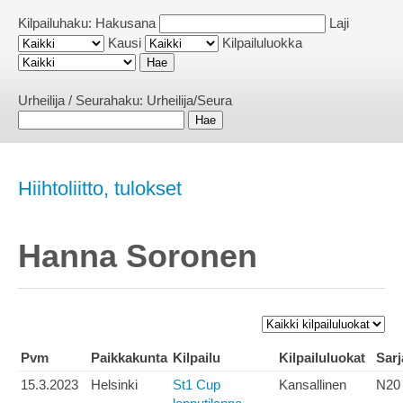
Kilpailuhaku:
Hakusana
Laji
Kausi
Kilpailuluokka
Urheilija / Seurahaku:
Urheilija/Seura
Hiihtoliitto, tulokset
Hanna Soronen
Pvm
Paikkakunta
Kilpailu
Kilpailuluokat
Sarj
15.3.2023
Helsinki
St1 Cup
Kansallinen
N20