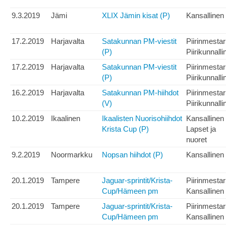
9.3.2019
Jämi
XLIX Jämin kisat (P)
Kansallinen
17.2.2019
Harjavalta
Satakunnan PM-viestit
Piirinmesta
(P)
Piirikunnalli
17.2.2019
Harjavalta
Satakunnan PM-viestit
Piirinmesta
(P)
Piirikunnalli
16.2.2019
Harjavalta
Satakunnan PM-hiihdot
Piirinmesta
(V)
Piirikunnalli
10.2.2019
Ikaalinen
Ikaalisten Nuorisohiihdot
Kansallinen
Krista Cup (P)
Lapset ja
nuoret
9.2.2019
Noormarkku
Nopsan hiihdot (P)
Kansallinen
20.1.2019
Tampere
Jaguar-sprintit/Krista-
Piirinmesta
Cup/Hämeen pm
Kansallinen
20.1.2019
Tampere
Jaguar-sprintit/Krista-
Piirinmesta
Cup/Hämeen pm
Kansallinen