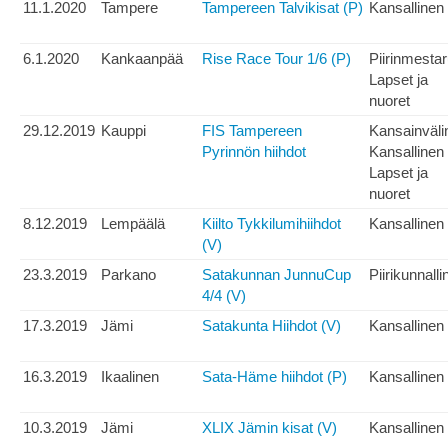
11.1.2020
Tampere
Tampereen Talvikisat (P)
Kansallinen
6.1.2020
Kankaanpää
Rise Race Tour 1/6 (P)
Piirinmesta
Lapset ja
nuoret
29.12.2019
Kauppi
FIS Tampereen
Kansainväli
Pyrinnön hiihdot
Kansallinen
Lapset ja
nuoret
8.12.2019
Lempäälä
Kiilto Tykkilumihiihdot
Kansallinen
(V)
23.3.2019
Parkano
Satakunnan JunnuCup
Piirikunnalli
4/4 (V)
17.3.2019
Jämi
Satakunta Hiihdot (V)
Kansallinen
16.3.2019
Ikaalinen
Sata-Häme hiihdot (P)
Kansallinen
10.3.2019
Jämi
XLIX Jämin kisat (V)
Kansallinen