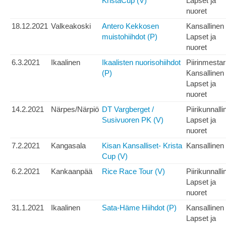
KristaCup (V)
Lapset ja
nuoret
18.12.2021
Valkeakoski
Antero Kekkosen
Kansallinen
muistohiihdot (P)
Lapset ja
nuoret
6.3.2021
Ikaalinen
Ikaalisten nuorisohiihdot
Piirinmesta
(P)
Kansallinen
Lapset ja
nuoret
14.2.2021
Närpes/Närpiö
DT Vargberget /
Piirikunnalli
Susivuoren PK (V)
Lapset ja
nuoret
7.2.2021
Kangasala
Kisan Kansalliset- Krista
Kansallinen
Cup (V)
6.2.2021
Kankaanpää
Rice Race Tour (V)
Piirikunnalli
Lapset ja
nuoret
31.1.2021
Ikaalinen
Sata-Häme Hiihdot (P)
Kansallinen
Lapset ja