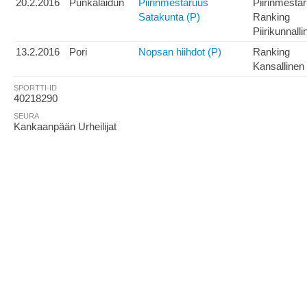
20.2.2016
Punkalaidun
Piirinmestaruus
Piirinmesta
Satakunta (P)
Ranking
Piirikunnalli
13.2.2016
Pori
Nopsan hiihdot (P)
Ranking
Kansallinen
SPORTTI-ID
40218290
SEURA
Kankaanpään Urheilijat