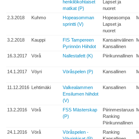
henkilökohtaiset
Lapset ja
matkat (P)
nuoret
2.3.2018
Kuhmo
Hopeasomman
Hopeasompa
sprintti (V)
Lapset ja
nuoret
3.2.2018
Kauppi
FIS Tampereen
Kansainvälinen
Pyrinnön Hiihdot
Kansallinen
16.3.2017
Vörå
Nallestafett (K)
Piirikunnallinen
M
14.1.2017
Vöyri
Vöråspelen (P)
Kansallinen
11.12.2016
Lehtimäki
Valkealammen
Kansallinen
Ensilumen hiihdot
(V)
13.2.2016
Vörå
FSS Mästerskap
Piirinmestaruus
(P)
Ranking
Piirikunnallinen
24.1.2016
Vörå
Vöråspelen -
Ranking
Vöyrinkisat (P)
Kansallinen