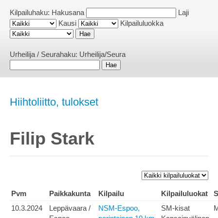
Kilpailuhaku:
Hakusana
Laji
Kausi
Kilpailuluokka
Urheilija / Seurahaku:
Urheilija/Seura
Hiihtoliitto, tulokset
Filip Stark
Pvm
Paikkakunta
Kilpailu
Kilpailuluokat
S
10.3.2024
Leppävaara /
NSM-Espoo,
SM-kisat