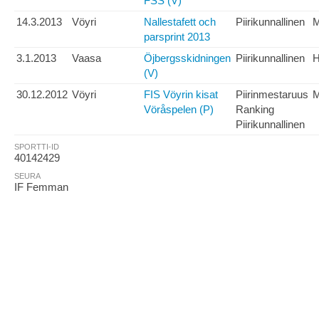
FSS (V)
14.3.2013
Vöyri
Nallestafett och
Piirikunnallinen
M
parsprint 2013
3.1.2013
Vaasa
Öjbergsskidningen
Piirikunnallinen
H
(V)
30.12.2012
Vöyri
FIS Vöyrin kisat
Piirinmestaruus
Vöråspelen (P)
Ranking
Piirikunnallinen
SPORTTI-ID
40142429
SEURA
IF Femman