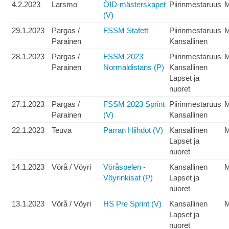
4.2.2023
Larsmo
ÖID-mästerskapet
Piirinmestaruus
(V)
29.1.2023
Pargas /
FSSM Stafett
Piirinmestaruus
M
Parainen
Kansallinen
28.1.2023
Pargas /
FSSM 2023
Piirinmestaruus
Parainen
Normaldistans (P)
Kansallinen
Lapset ja
nuoret
27.1.2023
Pargas /
FSSM 2023 Sprint
Piirinmestaruus
Parainen
(V)
Kansallinen
22.1.2023
Teuva
Parran Hiihdot (V)
Kansallinen
Lapset ja
nuoret
14.1.2023
Vörå / Vöyri
Vöråspelen -
Kansallinen
Vöyrinkisat (P)
Lapset ja
nuoret
13.1.2023
Vörå / Vöyri
HS Pre Sprint (V)
Kansallinen
Lapset ja
nuoret