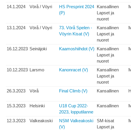
14.1.2024
Vörå / Vöyri
HS Presprint 2024
Kansallinen
(P)
Lapset ja
nuoret
13.1.2024
Vörå / Vöyri
73. Vörå Spelen -
Kansallinen
Vöyrin Kisat (V)
Lapset ja
nuoret
16.12.2023
Seinäjoki
Kaamoshiihdot (V)
Kansallinen
Lapset ja
nuoret
10.12.2023
Larsmo
Kanonracet (V)
Kansallinen
Lapset ja
nuoret
26.3.2023
Vörå
Final Climb (V)
Kansallinen
H
15.3.2023
Helsinki
U18 Cup 2022-
Kansallinen
2023, lopputilanne
12.3.2023
Valkeakoski
NSM Valkeakoski
SM-kisat
(V)
Lapset ja