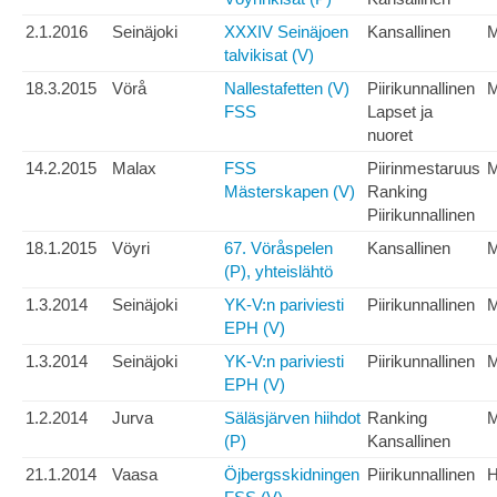
2.1.2016
Seinäjoki
XXXIV Seinäjoen
Kansallinen
talvikisat (V)
18.3.2015
Vörå
Nallestafetten (V)
Piirikunnallinen
M
FSS
Lapset ja
nuoret
14.2.2015
Malax
FSS
Piirinmestaruus
Mästerskapen (V)
Ranking
Piirikunnallinen
18.1.2015
Vöyri
67. Vöråspelen
Kansallinen
(P), yhteislähtö
1.3.2014
Seinäjoki
YK-V:n pariviesti
Piirikunnallinen
M
EPH (V)
1.3.2014
Seinäjoki
YK-V:n pariviesti
Piirikunnallinen
M
EPH (V)
1.2.2014
Jurva
Säläsjärven hiihdot
Ranking
(P)
Kansallinen
21.1.2014
Vaasa
Öjbergsskidningen
Piirikunnallinen
H