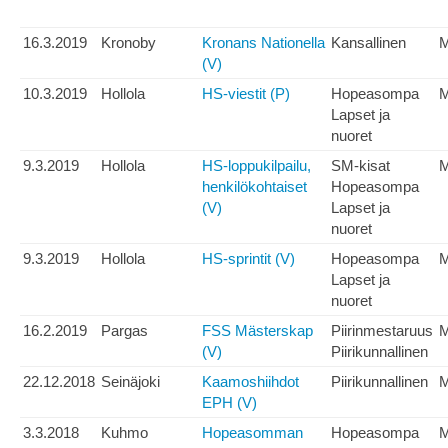
16.3.2019
Kronoby
Kronans Nationella
Kansallinen
(V)
10.3.2019
Hollola
HS-viestit (P)
Hopeasompa
M
Lapset ja
nuoret
9.3.2019
Hollola
HS-loppukilpailu,
SM-kisat
henkilökohtaiset
Hopeasompa
(V)
Lapset ja
nuoret
9.3.2019
Hollola
HS-sprintit (V)
Hopeasompa
Lapset ja
nuoret
16.2.2019
Pargas
FSS Mästerskap
Piirinmestaruus
(V)
Piirikunnallinen
22.12.2018
Seinäjoki
Kaamoshiihdot
Piirikunnallinen
EPH (V)
3.3.2018
Kuhmo
Hopeasomman
Hopeasompa