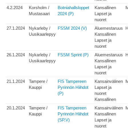
4.2.2024
Korsholm /
Botniahallsloppet
Kansallinen
Mustasaari
2024 (P)
Lapset ja
nuoret
27.1.2024
Nykarleby /
FSSM 2024 (V)
Aluemestaruus
H
Uusikaarlepyy
Kansallinen
Lapset ja
nuoret
26.1.2024
Nykarleby /
FSSM Sprint (P)
Aluemestaruus
H
Uusikaarlepyy
Kansallinen
Lapset ja
nuoret
21.1.2024
Tampere /
FIS Tampereen
Kansainvälinen
Kauppi
Pyrinnön Hiihdot
Lapset ja
(P)
nuoret
Kansallinen
20.1.2024
Tampere /
FIS Tampereen
Kansainvälinen
Kauppi
Pyrinnön Hiihdot
Kansallinen
(SP,V)
Lapset ja
nuoret