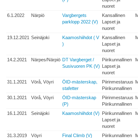
nuoret
6.1.2022
Närpiö
Vargbergets
Kansallinen
parklopp 2022 (V)
Lapset ja
nuoret
19.12.2021
Seinäjoki
Kaamoshiihdot ( V
Kansallinen
)
Lapset ja
nuoret
14.2.2021
Närpes/Närpiö
DT Vargberget /
Piirikunnallinen
Susivuoren PK (V)
Lapset ja
nuoret
31.1.2021
Vörå, Vöyri
ÖID-mästerskap,
Piirinmestaruus
M
stafetter
Piirikunnallinen
30.1.2021
Vörå, Vöyri
ÖID-mästerskap
Piirinmestaruus
(P)
Piirikunnallinen
16.1.2021
Seinäjoki
Kaamoshiihdot (V)
Piirikunnallinen
Lapset ja
nuoret
31.3.2019
Vöyri
Final Climb (V)
Piirikunnallinen