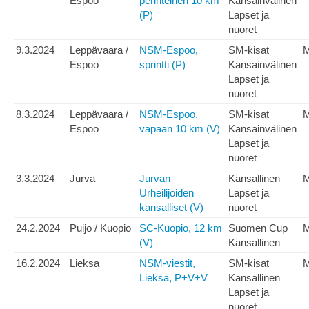
Espoo
perinteinen 10 km
Kansainvälinen
(P)
Lapset ja
nuoret
9.3.2024
Leppävaara /
NSM-Espoo,
SM-kisat
Espoo
sprintti (P)
Kansainvälinen
Lapset ja
nuoret
8.3.2024
Leppävaara /
NSM-Espoo,
SM-kisat
Espoo
vapaan 10 km (V)
Kansainvälinen
Lapset ja
nuoret
3.3.2024
Jurva
Jurvan
Kansallinen
Urheilijoiden
Lapset ja
kansalliset (V)
nuoret
24.2.2024
Puijo / Kuopio
SC-Kuopio, 12 km
Suomen Cup
(V)
Kansallinen
16.2.2024
Lieksa
NSM-viestit,
SM-kisat
M
Lieksa, P+V+V
Kansallinen
Lapset ja
nuoret