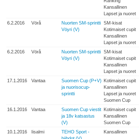
Ranking
Kansallinen
Lapset ja nuoret
6.2.2016
Vörå
Nuorten SM-sprintti
SM-kisat
Vöyri (V)
Kotimaiset cupit
Kansallinen
Lapset ja nuoret
6.2.2016
Vörå
Nuorten SM-sprintti
SM-kisat
Vöyri (V)
Kotimaiset cupit
Kansallinen
Lapset ja nuoret
17.1.2016
Vantaa
Suomen Cup (P+V)
Kotimaiset cupit
ja nuorisocup-
Kansallinen
sprintti
Lapset ja nuoret
Suomen Cup
16.1.2016
Vantaa
Suomen Cup viestit
Kotimaiset cupit
ja 18v katsastus
Kansallinen
(V)
Suomen Cup
10.1.2016
Iisalmi
TEHO Sport -
Kansallinen
hiihdot (V)