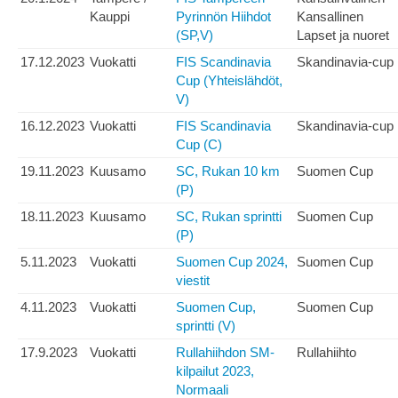
Kauppi
Pyrinnön Hiihdot
Kansallinen
(SP,V)
Lapset ja nuoret
17.12.2023
Vuokatti
FIS Scandinavia
Skandinavia-cup
Cup (Yhteislähdöt,
V)
16.12.2023
Vuokatti
FIS Scandinavia
Skandinavia-cup
Cup (C)
19.11.2023
Kuusamo
SC, Rukan 10 km
Suomen Cup
(P)
18.11.2023
Kuusamo
SC, Rukan sprintti
Suomen Cup
(P)
5.11.2023
Vuokatti
Suomen Cup 2024,
Suomen Cup
viestit
4.11.2023
Vuokatti
Suomen Cup,
Suomen Cup
sprintti (V)
17.9.2023
Vuokatti
Rullahiihdon SM-
Rullahiihto
kilpailut 2023,
Normaali