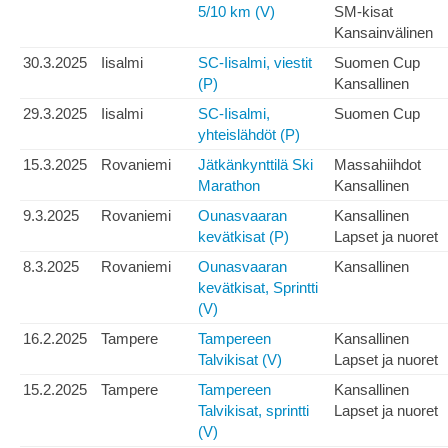
5/10 km (V)
SM-kisat
Kansainvälinen
30.3.2025
Iisalmi
SC-Iisalmi, viestit
Suomen Cup
(P)
Kansallinen
29.3.2025
Iisalmi
SC-Iisalmi,
Suomen Cup
yhteislähdöt (P)
15.3.2025
Rovaniemi
Jätkänkynttilä Ski
Massahiihdot
Marathon
Kansallinen
9.3.2025
Rovaniemi
Ounasvaaran
Kansallinen
kevätkisat (P)
Lapset ja nuoret
8.3.2025
Rovaniemi
Ounasvaaran
Kansallinen
kevätkisat, Sprintti
(V)
16.2.2025
Tampere
Tampereen
Kansallinen
Talvikisat (V)
Lapset ja nuoret
15.2.2025
Tampere
Tampereen
Kansallinen
Talvikisat, sprintti
Lapset ja nuoret
(V)