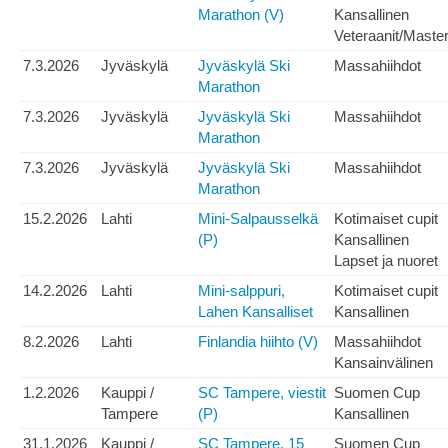
Marathon (V)
Kansallinen
Veteraanit/Maste
7.3.2026
Jyväskylä
Jyväskylä Ski
Massahiihdot
Marathon
7.3.2026
Jyväskylä
Jyväskylä Ski
Massahiihdot
Marathon
7.3.2026
Jyväskylä
Jyväskylä Ski
Massahiihdot
Marathon
15.2.2026
Lahti
Mini-Salpausselkä
Kotimaiset cupit
(P)
Kansallinen
Lapset ja nuoret
14.2.2026
Lahti
Mini-salppuri,
Kotimaiset cupit
Lahen Kansalliset
Kansallinen
8.2.2026
Lahti
Finlandia hiihto (V)
Massahiihdot
Kansainvälinen
1.2.2026
Kauppi /
SC Tampere, viestit
Suomen Cup
Tampere
(P)
Kansallinen
31.1.2026
Kauppi /
SC Tampere, 15
Suomen Cup