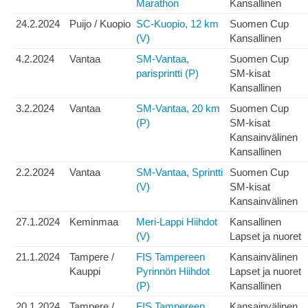
Marathon
Kansallinen
24.2.2024
Puijo / Kuopio
SC-Kuopio, 12 km
Suomen Cup
(V)
Kansallinen
4.2.2024
Vantaa
SM-Vantaa,
Suomen Cup
parisprintti (P)
SM-kisat
Kansallinen
3.2.2024
Vantaa
SM-Vantaa, 20 km
Suomen Cup
(P)
SM-kisat
Kansainvälinen
Kansallinen
2.2.2024
Vantaa
SM-Vantaa, Sprintti
Suomen Cup
(V)
SM-kisat
Kansainvälinen
27.1.2024
Keminmaa
Meri-Lappi Hiihdot
Kansallinen
(V)
Lapset ja nuoret
21.1.2024
Tampere /
FIS Tampereen
Kansainvälinen
Kauppi
Pyrinnön Hiihdot
Lapset ja nuoret
(P)
Kansallinen
20.1.2024
Tampere /
FIS Tampereen
Kansainvälinen