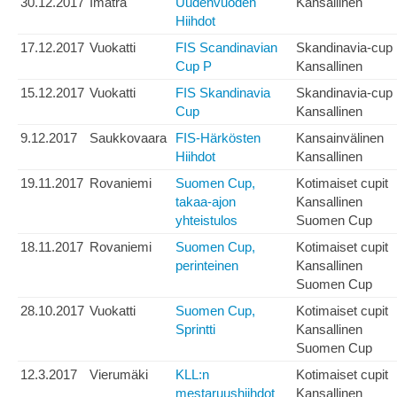
30.12.2017
Imatra
Uudenvuoden
Kansallinen
Hiihdot
17.12.2017
Vuokatti
FIS Scandinavian
Skandinavia-cup
Cup P
Kansallinen
15.12.2017
Vuokatti
FIS Skandinavia
Skandinavia-cup
Cup
Kansallinen
9.12.2017
Saukkovaara
FIS-Härkösten
Kansainvälinen
Hiihdot
Kansallinen
19.11.2017
Rovaniemi
Suomen Cup,
Kotimaiset cupit
takaa-ajon
Kansallinen
yhteistulos
Suomen Cup
18.11.2017
Rovaniemi
Suomen Cup,
Kotimaiset cupit
perinteinen
Kansallinen
Suomen Cup
28.10.2017
Vuokatti
Suomen Cup,
Kotimaiset cupit
Sprintti
Kansallinen
Suomen Cup
12.3.2017
Vierumäki
KLL:n
Kotimaiset cupit
mestaruushiihdot
Kansallinen