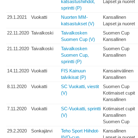
katsastushiihdot,
Lapset ja nuoret
sprintti (P)
29.1.2021
Vuokatti
Nuorten MM-
Kansallinen
katsastukset (V)
Lapset ja nuoret
22.11.2020
Taivalkoski
Taivalkosken
Suomen Cup
Suomen Cup (V)
Kansallinen
21.11.2020
Taivalkoski
Taivalkosken
Suomen Cup
Suomen Cup,
Kansallinen
sprintti (P)
14.11.2020
Vuokatti
FIS Kainuun
Kansainvälinen
talvikisat (P)
Kansallinen
8.11.2020
Vuokatti
SC Vuokatti, viestit
Suomen Cup
(V)
Kotimaiset cupit
Kansallinen
7.11.2020
Vuokatti
SC-Vuokatti, sprintti
Kotimaiset cupit
(V)
Kansallinen
Suomen Cup
29.2.2020
Sonkajärvi
Teho Sport Hiihdot-
Kansallinen
IIVO-cup
Lapset ja nuoret