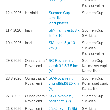
50 km (P)
SM-kisat
Kansainvälinen
12.4.2026
Helsinki
Suomen Cup,
Suomen Cup
Urheilijat,
loppupisteet
11.4.2026
Inari
SM-Inari, viestit 3 x
Suomen Cup
5, 4 x 10
SM-kisat
10.4.2026
Inari
SM-Inari, 5 ja 10
Suomen Cup
km (P)
SM-kisat
Kansainvälinen
29.3.2026
Ounasvaara /
SC-Rovaniemi,
Suomen Cup
Rovaniemi
viestit 3 * 5/7.5 km
Kotimaiset cupit
(V)
Kansallinen
28.3.2026
Ounasvaara /
SC-Rovaniemi,
Suomen Cup
Rovaniemi
yhteislähdöt 20 km
Kotimaiset cupit
(V)
Kansallinen
27.3.2026
Ounasvaara /
SC-Rovaniemi,
Suomen Cup
Rovaniemi
parisprintti (P)
SM-kisat
21.3.2026
Rovaniemi
Jätkänkynttilä Ski
SM-kisat