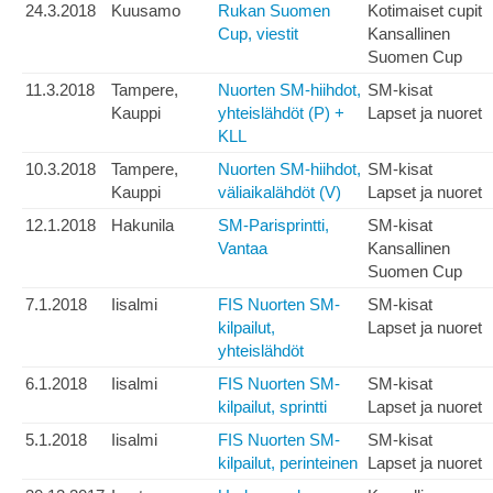
24.3.2018
Kuusamo
Rukan Suomen
Kotimaiset cupit
Cup, viestit
Kansallinen
Suomen Cup
11.3.2018
Tampere,
Nuorten SM-hiihdot,
SM-kisat
Kauppi
yhteislähdöt (P) +
Lapset ja nuoret
KLL
10.3.2018
Tampere,
Nuorten SM-hiihdot,
SM-kisat
Kauppi
väliaikalähdöt (V)
Lapset ja nuoret
12.1.2018
Hakunila
SM-Parisprintti,
SM-kisat
Vantaa
Kansallinen
Suomen Cup
7.1.2018
Iisalmi
FIS Nuorten SM-
SM-kisat
kilpailut,
Lapset ja nuoret
yhteislähdöt
6.1.2018
Iisalmi
FIS Nuorten SM-
SM-kisat
kilpailut, sprintti
Lapset ja nuoret
5.1.2018
Iisalmi
FIS Nuorten SM-
SM-kisat
kilpailut, perinteinen
Lapset ja nuoret