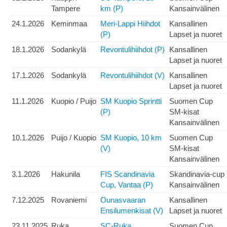
Tampere
km (P)
Kansainvälinen
24.1.2026
Keminmaa
Meri-Lappi Hiihdot
Kansallinen
(P)
Lapset ja nuoret
18.1.2026
Sodankylä
Revontulihiihdot (P)
Kansallinen
Lapset ja nuoret
17.1.2026
Sodankylä
Revontulihiihdot (V)
Kansallinen
Lapset ja nuoret
11.1.2026
Kuopio / Puijo
SM Kuopio Sprintti
Suomen Cup
(P)
SM-kisat
Kansainvälinen
10.1.2026
Puijo / Kuopio
SM Kuopio, 10 km
Suomen Cup
(V)
SM-kisat
Kansainvälinen
3.1.2026
Hakunila
FIS Scandinavia
Skandinavia-cup
Cup, Vantaa (P)
Kansainvälinen
7.12.2025
Rovaniemi
Ounasvaaran
Kansallinen
Ensilumenkisat (V)
Lapset ja nuoret
23.11.2025
Ruka,
SC-Ruka,
Suomen Cup