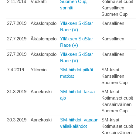
2.11.2019
Vuokatti
Suomen Cup,
Kotimaiset cupit
sprintti
Kansallinen
Suomen Cup
27.7.2019
Äkäslompolo
Ylläksen SkiStar
Kansallinen
Race (V)
27.7.2019
Äkäslompolo
Ylläksen SkiStar
Kansallinen
Race (V)
27.7.2019
Äkäslompolo
Ylläksen SkiStar
Kansallinen
Race (V)
7.4.2019
Ylitornio
SM-hiihdot pitkät
SM-kisat
matkat
Kansallinen
Suomen Cup
31.3.2019
Aanekoski
SM-hiihdot, takaa-
SM-kisat
ajo
Kotimaiset cupit
Kansainvälinen
Suomen Cup
30.3.2019
Aanekoski
SM-hiihdot, vapaan
SM-kisat
väliaikalähdöt
Kotimaiset cupit
Kansainvälinen