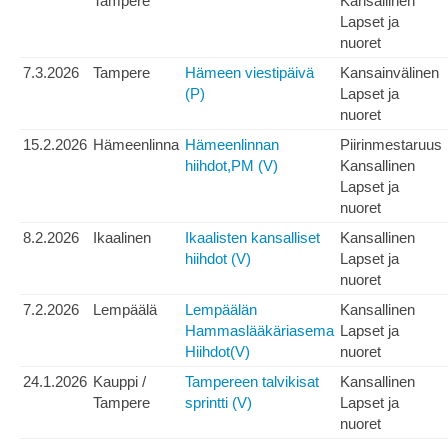
Tampere
Kansallinen
Lapset ja
nuoret
7.3.2026
Tampere
Hämeen viestipäivä
Kansainvälinen
(P)
Lapset ja
nuoret
15.2.2026
Hämeenlinna
Hämeenlinnan
Piirinmestaruus
hiihdot,PM (V)
Kansallinen
Lapset ja
nuoret
8.2.2026
Ikaalinen
Ikaalisten kansalliset
Kansallinen
hiihdot (V)
Lapset ja
nuoret
7.2.2026
Lempäälä
Lempäälän
Kansallinen
Hammaslääkäriasema
Lapset ja
Hiihdot(V)
nuoret
24.1.2026
Kauppi /
Tampereen talvikisat
Kansallinen
Tampere
sprintti (V)
Lapset ja
nuoret