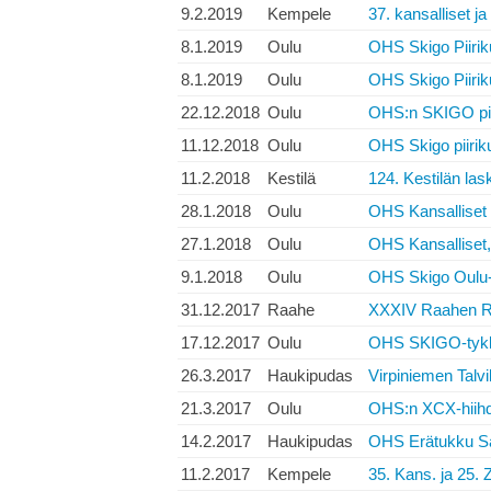
9.2.2019
Kempele
37. kansalliset ja
8.1.2019
Oulu
OHS Skigo Piirik
8.1.2019
Oulu
OHS Skigo Piirik
22.12.2018
Oulu
OHS:n SKIGO piir
11.12.2018
Oulu
OHS Skigo piiriku
11.2.2018
Kestilä
124. Kestilän lask
28.1.2018
Oulu
OHS Kansalliset 
27.1.2018
Oulu
OHS Kansalliset, 
9.1.2018
Oulu
OHS Skigo Oulu
31.12.2017
Raahe
XXXIV Raahen Ra
17.12.2017
Oulu
OHS SKIGO-tykk
26.3.2017
Haukipudas
Virpiniemen Talvi
21.3.2017
Oulu
OHS:n XCX-hiihd
14.2.2017
Haukipudas
OHS Erätukku Sar
11.2.2017
Kempele
35. Kans. ja 25. 