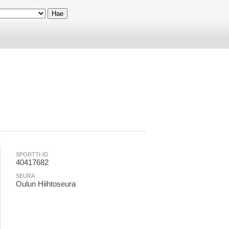
SPORTTI-ID
40417682
SEURA
Oulun Hiihtoseura