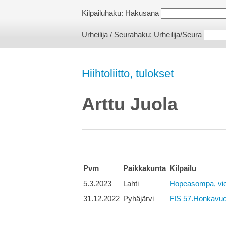
Kilpailuhaku:
Hakusana
Urheilija / Seurahaku:
Urheilija/Seura
Hiihtoliitto, tulokset
Arttu Juola
Pvm
Paikkakunta
Kilpailu
5.3.2023
Lahti
Hopeasompa, vie
31.12.2022
Pyhäjärvi
FIS 57.Honkavuor