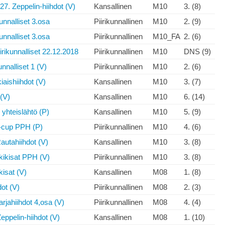
 27. Zeppelin-hiihdot (V)
Kansallinen
M10
3. (8)
unnalliset 3.osa
Piirikunnallinen
M10
2. (9)
unnalliset 3.osa
Piirikunnallinen
M10_FA
2. (6)
ikunnalliset 22.12.2018
Piirikunnallinen
M10
DNS (9)
nnalliset 1 (V)
Piirikunnallinen
M10
2. (6)
iaishiihdot (V)
Kansallinen
M10
3. (7)
(V)
Kansallinen
M10
6. (14)
yhteislähtö (P)
Kansallinen
M10
5. (9)
-cup PPH (P)
Piirikunnallinen
M10
4. (6)
utahiihdot (V)
Kansallinen
M10
3. (8)
ikisat PPH (V)
Piirikunnallinen
M10
3. (8)
kisat (V)
Kansallinen
M08
1. (8)
ot (V)
Piirikunnallinen
M08
2. (3)
jahiihdot 4,osa (V)
Piirikunnallinen
M08
4. (4)
Zeppelin-hiihdot (V)
Kansallinen
M08
1. (10)