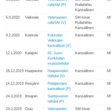
rullaSM (P)
Rullahiihto
Kansallinen
5.9.2020
Valkeala
Veteraanien
SM-kisat
M
rullaSM (V)
Rullahiihto
Kansallinen
9.2.2020
Kokkola
Kokkolan
Kansallinen
M
Veikkojen
kansalliset (V)
12.1.2020
Kalajoki
62. Jussi
Kansallinen
M
Kurikkalan
muistohiihdot
28.12.2019
Haapavesi
Haapaveden
Kansallinen
M
Hiihdot (V)
14.12.2019
Reisjärvi
Petäjämäen
Kansallinen
M
kansalliset (P)
24.3.2019
Ilmajoki
Santavuoren
Kansallinen
M
hiihdot (P)
24.2.2019
Oulu
Veteraanien
SM-kisat
M