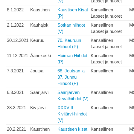
(V)
Lapset ja nuoret
8.1.2022
Kaustinen
Kaustisen Kisat
Kansallinen
M
(P)
Lapset ja nuoret
2.1.2022
Kauhajoki
Sotkan hiihdot
Kansallinen
M
(V)
Lapset ja nuoret
30.12.2021
Keuruu
70. Keuruun
Kansallinen
M
Hiihdot (P)
Lapset ja nuoret
11.12.2021
Äänekoski
Huiman Hiihdot
Kansallinen
M
(P)
Lapset ja nuoret
7.3.2021
Joutsa
68. Joutsan ja
Kansallinen
M
37. Junnu
Hiihdot (P)
6.3.2021
Saarijärvi
Saarijärven
Kansallinen
M
Keväthiihdot (V)
28.2.2021
Kivijärvi
XXXVIII
Kansallinen
M
Kivijärvi-hiihdot
(V)
20.2.2021
Kaustinen
Kaustisen kisat
Kansallinen
M