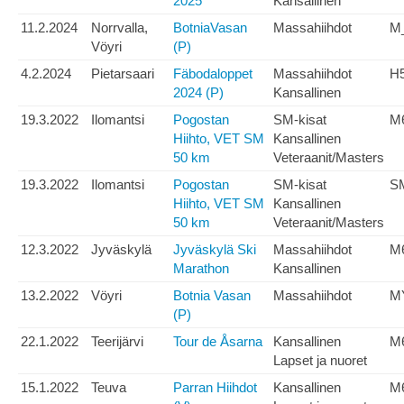
2025
Kansallinen
11.2.2024
Norrvalla,
BotniaVasan
Massahiihdot
M
Vöyri
(P)
4.2.2024
Pietarsaari
Fäbodaloppet
Massahiihdot
H
2024 (P)
Kansallinen
19.3.2022
Ilomantsi
Pogostan
SM-kisat
M
Hiihto, VET SM
Kansallinen
50 km
Veteraanit/Masters
19.3.2022
Ilomantsi
Pogostan
SM-kisat
S
Hiihto, VET SM
Kansallinen
50 km
Veteraanit/Masters
12.3.2022
Jyväskylä
Jyväskylä Ski
Massahiihdot
M
Marathon
Kansallinen
13.2.2022
Vöyri
Botnia Vasan
Massahiihdot
M
(P)
22.1.2022
Teerijärvi
Tour de Åsarna
Kansallinen
M
Lapset ja nuoret
15.1.2022
Teuva
Parran Hiihdot
Kansallinen
M