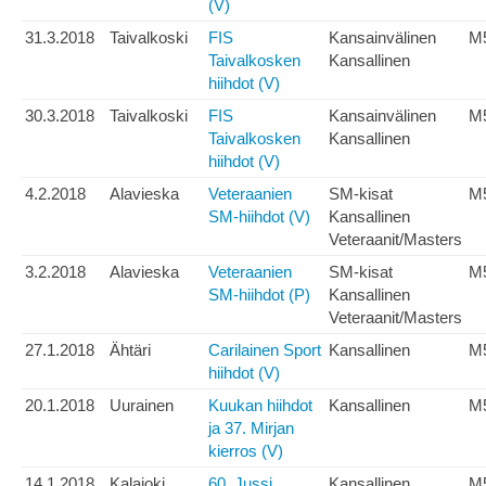
(V)
31.3.2018
Taivalkoski
FIS
Kansainvälinen
M
Taivalkosken
Kansallinen
hiihdot (V)
30.3.2018
Taivalkoski
FIS
Kansainvälinen
M
Taivalkosken
Kansallinen
hiihdot (V)
4.2.2018
Alavieska
Veteraanien
SM-kisat
M
SM-hiihdot (V)
Kansallinen
Veteraanit/Masters
3.2.2018
Alavieska
Veteraanien
SM-kisat
M
SM-hiihdot (P)
Kansallinen
Veteraanit/Masters
27.1.2018
Ähtäri
Carilainen Sport
Kansallinen
M
hiihdot (V)
20.1.2018
Uurainen
Kuukan hiihdot
Kansallinen
M
ja 37. Mirjan
kierros (V)
14.1.2018
Kalajoki
60. Jussi
Kansallinen
M