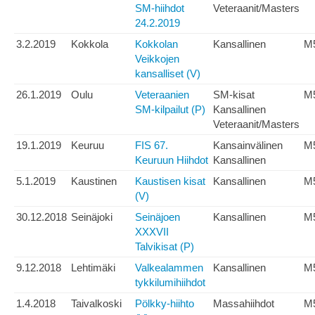
SM-hiihdot
Veteraanit/Masters
24.2.2019
3.2.2019
Kokkola
Kokkolan
Kansallinen
M
Veikkojen
kansalliset (V)
26.1.2019
Oulu
Veteraanien
SM-kisat
M
SM-kilpailut (P)
Kansallinen
Veteraanit/Masters
19.1.2019
Keuruu
FIS 67.
Kansainvälinen
M
Keuruun Hiihdot
Kansallinen
5.1.2019
Kaustinen
Kaustisen kisat
Kansallinen
M
(V)
30.12.2018
Seinäjoki
Seinäjoen
Kansallinen
M
XXXVII
Talvikisat (P)
9.12.2018
Lehtimäki
Valkealammen
Kansallinen
M
tykkilumihiihdot
1.4.2018
Taivalkoski
Pölkky-hiihto
Massahiihdot
M