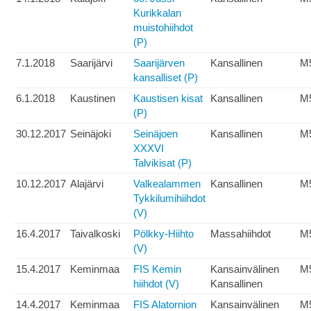
Kurikkalan
muistohiihdot
(P)
7.1.2018
Saarijärvi
Saarijärven
Kansallinen
M
kansalliset (P)
6.1.2018
Kaustinen
Kaustisen kisat
Kansallinen
M
(P)
30.12.2017
Seinäjoki
Seinäjoen
Kansallinen
M
XXXVI
Talvikisat (P)
10.12.2017
Alajärvi
Valkealammen
Kansallinen
M
Tykkilumihiihdot
(V)
16.4.2017
Taivalkoski
Pölkky-Hiihto
Massahiihdot
M
(V)
15.4.2017
Keminmaa
FIS Kemin
Kansainvälinen
M
hiihdot (V)
Kansallinen
14.4.2017
Keminmaa
FIS Alatornion
Kansainvälinen
M