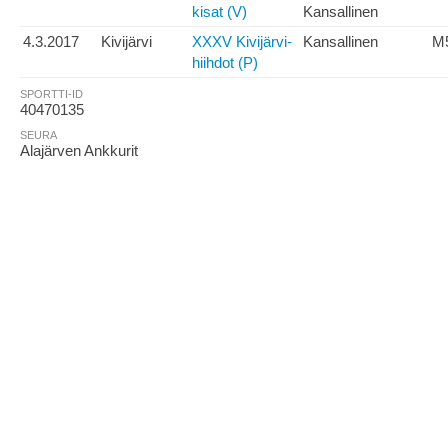
kisat (V)
Kansallinen
4.3.2017
Kivijärvi
XXXV Kivijärvi-
Kansallinen
M
hiihdot (P)
SPORTTI-ID
40470135
SEURA
Alajärven Ankkurit