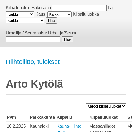
Kilpailuhaku:
Hakusana
Laji
Kausi
Kilpailuluokka
Urheilija / Seurahaku:
Urheilija/Seura
Hiihtoliitto, tulokset
Arto Kytölä
Pvm
Paikkakunta
Kilpailu
Kilpailuluokat
Sa
16.2.2025
Kauhajoki
Kauha-Hiihto
Massahiihdot
M