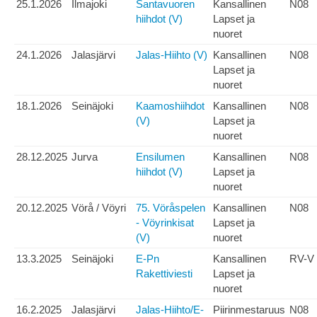
25.1.2026
Ilmajoki
Santavuoren
Kansallinen
N08
hiihdot (V)
Lapset ja
nuoret
24.1.2026
Jalasjärvi
Jalas-Hiihto (V)
Kansallinen
N08
Lapset ja
nuoret
18.1.2026
Seinäjoki
Kaamoshiihdot
Kansallinen
N08
(V)
Lapset ja
nuoret
28.12.2025
Jurva
Ensilumen
Kansallinen
N08
hiihdot (V)
Lapset ja
nuoret
20.12.2025
Vörå / Vöyri
75. Vöråspelen
Kansallinen
N08
- Vöyrinkisat
Lapset ja
(V)
nuoret
13.3.2025
Seinäjoki
E-Pn
Kansallinen
RV-V
Rakettiviesti
Lapset ja
nuoret
16.2.2025
Jalasjärvi
Jalas-Hiihto/E-
Piirinmestaruus
N08