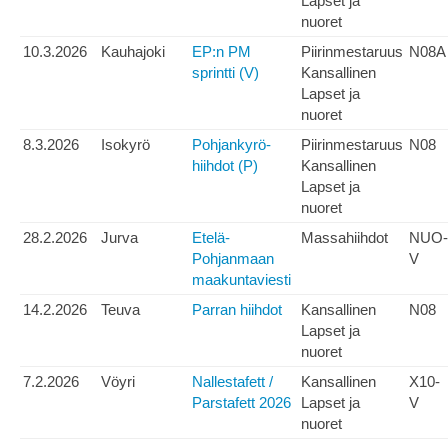
Lapset ja
nuoret
10.3.2026
Kauhajoki
EP:n PM
Piirinmestaruus
N08A
sprintti (V)
Kansallinen
Lapset ja
nuoret
8.3.2026
Isokyrö
Pohjankyrö-
Piirinmestaruus
N08
hiihdot (P)
Kansallinen
Lapset ja
nuoret
28.2.2026
Jurva
Etelä-
Massahiihdot
NUO-
Pohjanmaan
V
maakuntaviesti
14.2.2026
Teuva
Parran hiihdot
Kansallinen
N08
Lapset ja
nuoret
7.2.2026
Vöyri
Nallestafett /
Kansallinen
X10-
Parstafett 2026
Lapset ja
V
nuoret