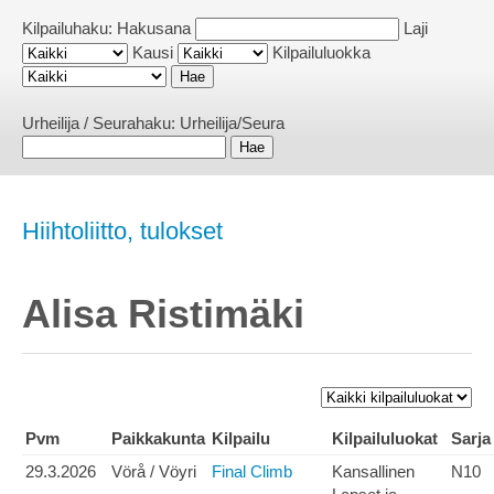
Kilpailuhaku:
Hakusana
Laji
Kausi
Kilpailuluokka
Urheilija / Seurahaku:
Urheilija/Seura
Hiihtoliitto, tulokset
Alisa Ristimäki
Pvm
Paikkakunta
Kilpailu
Kilpailuluokat
Sarja
29.3.2026
Vörå / Vöyri
Final Climb
Kansallinen
N10