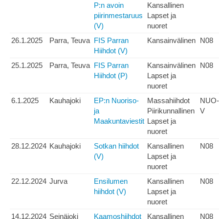
P:n avoin
Kansallinen
piirinmestaruus
Lapset ja
(V)
nuoret
26.1.2025
Parra, Teuva
FIS Parran
Kansainvälinen
N08
Hiihdot (V)
25.1.2025
Parra, Teuva
FIS Parran
Kansainvälinen
N08
Hiihdot (P)
Lapset ja
nuoret
6.1.2025
Kauhajoki
EP:n Nuoriso-
Massahiihdot
NUO-
ja
Piirikunnallinen
V
Maakuntaviestit
Lapset ja
nuoret
28.12.2024
Kauhajoki
Sotkan hiihdot
Kansallinen
N08
(V)
Lapset ja
nuoret
22.12.2024
Jurva
Ensilumen
Kansallinen
N08
hiihdot (V)
Lapset ja
nuoret
14.12.2024
Seinäjoki
Kaamoshiihdot
Kansallinen
N08