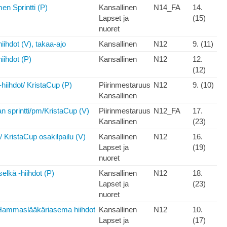
men Sprintti (P)
Kansallinen
N14_FA
14.
Lapset ja
(15)
nuoret
ihdot (V), takaa-ajo
Kansallinen
N12
9. (11)
ihdot (P)
Kansallinen
N12
12.
(12)
iihdot/ KristaCup (P)
Piirinmestaruus
N12
9. (10)
Kansallinen
 sprintti/pm/KristaCup (V)
Piirinmestaruus
N12_FA
17.
Kansallinen
(23)
/ KristaCup osakilpailu (V)
Kansallinen
N12
16.
Lapset ja
(19)
nuoret
elkä -hiihdot (P)
Kansallinen
N12
18.
Lapset ja
(23)
nuoret
ammaslääkäriasema hiihdot
Kansallinen
N12
10.
Lapset ja
(17)