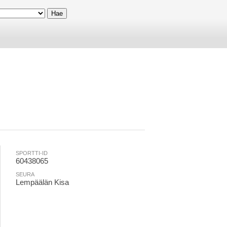
SPORTTI-ID
60438065
SEURA
Lempäälän Kisa