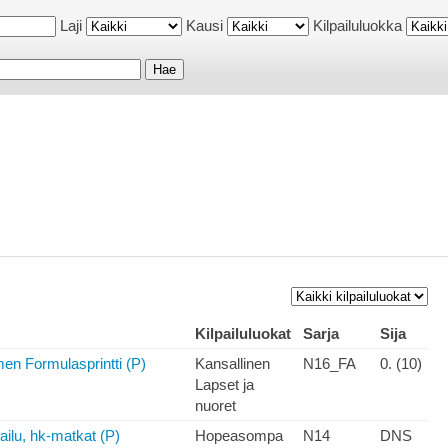
Laji
Kausi
Kilpailuluokka
Kilpailuluokat
Sarja
Sija
men Formulasprintti (P)
Kansallinen
N16_FA
0. (10)
Lapset ja
nuoret
ailu, hk-matkat (P)
Hopeasompa
N14
DNS