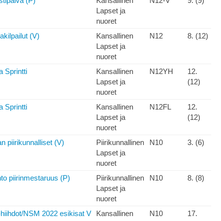
tipäivä (P)
Kansallinen
N12-V
9. (9)
Lapset ja
nuoret
akilpailut (V)
Kansallinen
N12
8. (12)
Lapset ja
nuoret
a Sprintti
Kansallinen
N12YH
12.
Lapset ja
(12)
nuoret
a Sprintti
Kansallinen
N12FL
12.
Lapset ja
(12)
nuoret
 piirikunnalliset (V)
Piirikunnallinen
N10
3. (6)
Lapset ja
nuoret
o piirinmestaruus (P)
Piirikunnallinen
N10
8. (8)
Lapset ja
nuoret
hiihdot/NSM 2022 esikisat V
Kansallinen
N10
17.