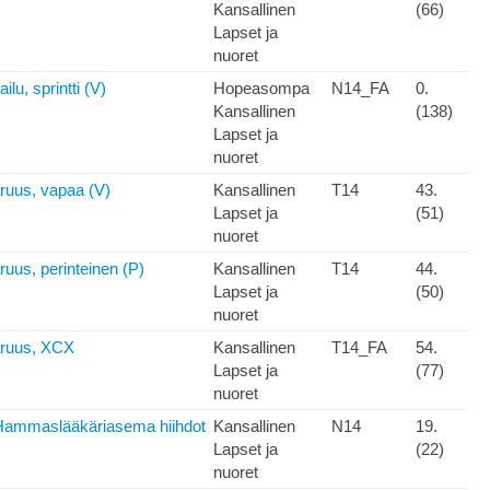
Kansallinen
(66)
Lapset ja
nuoret
ilu, sprintti (V)
Hopeasompa
N14_FA
0.
Kansallinen
(138)
Lapset ja
nuoret
ruus, vapaa (V)
Kansallinen
T14
43.
Lapset ja
(51)
nuoret
uus, perinteinen (P)
Kansallinen
T14
44.
Lapset ja
(50)
nuoret
aruus, XCX
Kansallinen
T14_FA
54.
Lapset ja
(77)
nuoret
ammaslääkäriasema hiihdot
Kansallinen
N14
19.
Lapset ja
(22)
nuoret