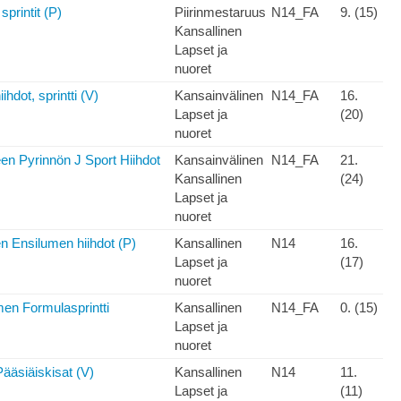
rintit (P)
Piirinmestaruus
N14_FA
9. (15)
Kansallinen
Lapset ja
nuoret
ihdot, sprintti (V)
Kansainvälinen
N14_FA
16.
Lapset ja
(20)
nuoret
n Pyrinnön J Sport Hiihdot
Kansainvälinen
N14_FA
21.
Kansallinen
(24)
Lapset ja
nuoret
 Ensilumen hiihdot (P)
Kansallinen
N14
16.
Lapset ja
(17)
nuoret
umen Formulasprintti
Kansallinen
N14_FA
0. (15)
Lapset ja
nuoret
ääsiäiskisat (V)
Kansallinen
N14
11.
Lapset ja
(11)