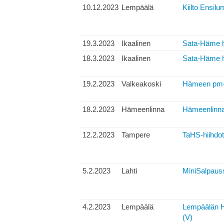
10.12.2023
Lempäälä
Kiilto Ensilu
19.3.2023
Ikaalinen
Sata-Häme hi
18.3.2023
Ikaalinen
Sata-Häme hi
19.2.2023
Valkeakoski
Hämeen pm-h
18.2.2023
Hämeenlinna
Hämeenlinnan
12.2.2023
Tampere
TaHS-hiihdot
5.2.2023
Lahti
MiniSalpauss
4.2.2023
Lempäälä
Lempäälän H
(V)