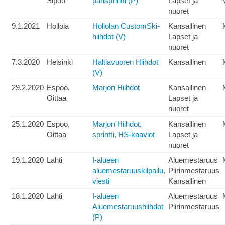
Sipoo
parisprintti (P)
Lapset ja
nuoret
9.1.2021
Hollola
Hollolan CustomSki-
Kansallinen
hiihdot (V)
Lapset ja
nuoret
7.3.2020
Helsinki
Haltiavuoren Hiihdot
Kansallinen
(V)
29.2.2020
Espoo,
Marjon Hiihdot
Kansallinen
Oittaa
Lapset ja
nuoret
25.1.2020
Espoo,
Marjon Hiihdot,
Kansallinen
Oittaa
sprintti, HS-kaaviot
Lapset ja
nuoret
19.1.2020
Lahti
I-alueen
Aluemestaruus
aluemestaruuskilpailu,
Piirinmestaruus
viesti
Kansallinen
18.1.2020
Lahti
I-alueen
Aluemestaruus
Aluemestaruushiihdot
Piirinmestaruus
(P)