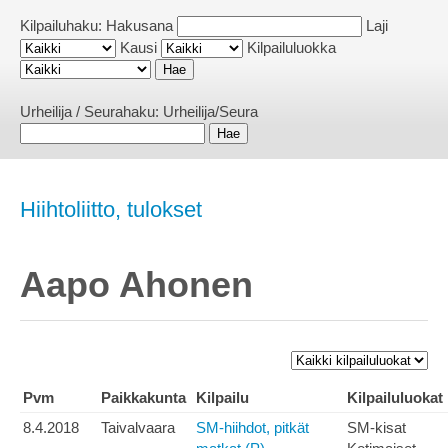
Kilpailuhaku:
Hakusana
Laji
Kausi
Kilpailuluokka
Urheilija / Seurahaku:
Urheilija/Seura
Hiihtoliitto, tulokset
Aapo Ahonen
Pvm
Paikkakunta
Kilpailu
Kilpailuluokat
8.4.2018
Taivalvaara
SM-hiihdot, pitkät
SM-kisat