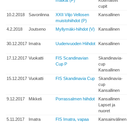
matkat (P)
Kotimaiset
cupit
10.2.2018
Savonlinna
XXII Viljo Vellosen
Kansallinen
muistohiihdot (P)
4.2.2018
Joutseno
Myllymäki-hiihdot (V)
Kansallinen
30.12.2017
Imatra
Uudenvuoden Hiihdot
Kansallinen
17.12.2017
Vuokatti
FIS Scandinavian
Skandinavia-
Cup P
cup
Kansallinen
15.12.2017
Vuokatti
FIS Skandinavia Cup
Skandinavia-
cup
Kansallinen
9.12.2017
Mikkeli
Porrassalmen hiihdot
Kansallinen
Lapset ja
nuoret
5.11.2017
Imatra
FIS Imatra, vapaa
Kansainvälinen