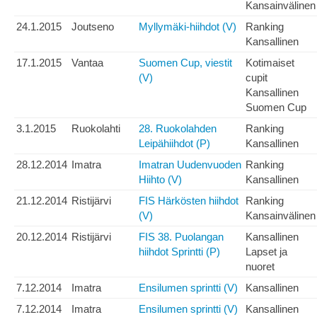
Kansainvälinen
24.1.2015
Joutseno
Myllymäki-hiihdot (V)
Ranking
Kansallinen
17.1.2015
Vantaa
Suomen Cup, viestit
Kotimaiset
(V)
cupit
Kansallinen
Suomen Cup
3.1.2015
Ruokolahti
28. Ruokolahden
Ranking
Leipähiihdot (P)
Kansallinen
28.12.2014
Imatra
Imatran Uudenvuoden
Ranking
Hiihto (V)
Kansallinen
21.12.2014
Ristijärvi
FIS Härkösten hiihdot
Ranking
(V)
Kansainvälinen
20.12.2014
Ristijärvi
FIS 38. Puolangan
Kansallinen
hiihdot Sprintti (P)
Lapset ja
nuoret
7.12.2014
Imatra
Ensilumen sprintti (V)
Kansallinen
7.12.2014
Imatra
Ensilumen sprintti (V)
Kansallinen