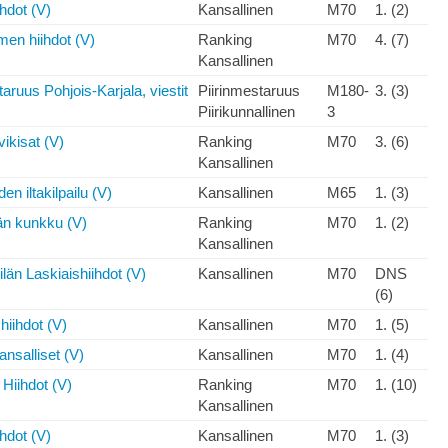
ihdot (V)
Kansallinen
M70
1. (2)
en hiihdot (V)
Ranking
M70
4. (7)
Kansallinen
taruus Pohjois-Karjala, viestit
Piirinmestaruus
M180-
3. (3)
Piirikunnallinen
3
vikisat (V)
Ranking
M70
3. (6)
Kansallinen
en iltakilpailu (V)
Kansallinen
M65
1. (3)
än kunkku (V)
Ranking
M70
1. (2)
Kansallinen
ilän Laskiaishiihdot (V)
Kansallinen
M70
DNS
(6)
hiihdot (V)
Kansallinen
M70
1. (5)
ansalliset (V)
Kansallinen
M70
1. (4)
Hiihdot (V)
Ranking
M70
1. (10)
Kansallinen
ihdot (V)
Kansallinen
M70
1. (3)