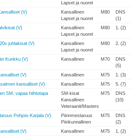
Lapset ja nuoret
ansalliset (V)
Kansallinen
M80
DNS
Lapset ja nuoret
(1)
lvikisat (V)
Kansallinen
M80
1. (2)
Lapset ja nuoret
20v juhlakisat (V)
Kansallinen
M80
2. (2)
Lapset ja nuoret
än Kunkku (V)
Kansallinen
M70
DNS
(5)
ansalliset (V)
Kansallinen
M75
1. (3)
salmen kansalliset (V)
Kansallinen
M75
5. (7)
en SM, vapaa hiihtotapa
SM-kisat
M75
DNS
Kansallinen
(10)
Veteraanit/Masters
taruus Pohjois-Karjala (V)
Piirinmestaruus
M75
DNS
Piirikunnallinen
(2)
ansalliset (V)
Kansallinen
M75
1. (2)