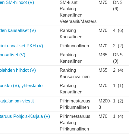
en SM-hiihdot (V)
SM-kisat
M75
DNS
Ranking
(6)
Kansallinen
Veteraanit/Masters
den kansalliset (V)
Ranking
M70
4. (6)
Kansallinen
iirikunnalliset PKH (V)
Piirikunnallinen
M70
2. (2)
ansalliset (V)
Ranking
M65
DNS
Kansallinen
(9)
olahden hiihdot (V)
Ranking
M65
2. (4)
Kansainvälinen
nkku (V), yhteislähtö
Ranking
M70
1. (1)
Kansallinen
arjalan pm-viestit
Piirinmestaruus
M200-
1. (2)
Piirikunnallinen
3
taruus Pohjois-Karjala (V)
Piirinmestaruus
M70
1. (4)
Ranking
Piirikunnallinen