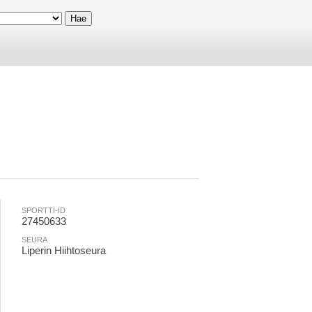
SPORTTI-ID
27450633
SEURA
Liperin Hiihtoseura