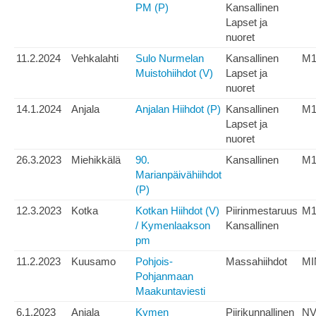
PM (P)
Kansallinen
Lapset ja
nuoret
11.2.2024
Vehkalahti
Sulo Nurmelan
Kansallinen
M1
Muistohiihdot (V)
Lapset ja
nuoret
14.1.2024
Anjala
Anjalan Hiihdot (P)
Kansallinen
M1
Lapset ja
nuoret
26.3.2023
Miehikkälä
90.
Kansallinen
M1
Marianpäivähiihdot
(P)
12.3.2023
Kotka
Kotkan Hiihdot (V)
Piirinmestaruus
M1
/ Kymenlaakson
Kansallinen
pm
11.2.2023
Kuusamo
Pohjois-
Massahiihdot
MI
Pohjanmaan
Maakuntaviesti
6.1.2023
Anjala
Kymen
Piirikunnallinen
NV