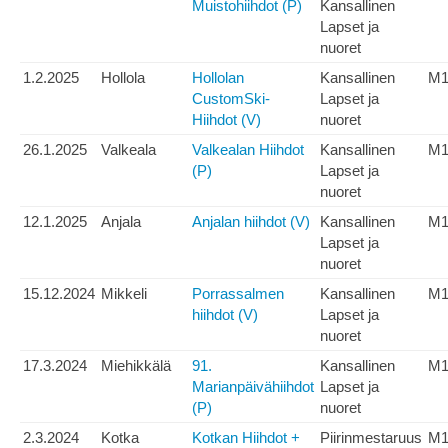
Muistohiihdot (P)
Kansallinen
Lapset ja
nuoret
1.2.2025
Hollola
Hollolan
Kansallinen
M1
CustomSki-
Lapset ja
Hiihdot (V)
nuoret
26.1.2025
Valkeala
Valkealan Hiihdot
Kansallinen
M1
(P)
Lapset ja
nuoret
12.1.2025
Anjala
Anjalan hiihdot (V)
Kansallinen
M1
Lapset ja
nuoret
15.12.2024
Mikkeli
Porrassalmen
Kansallinen
M1
hiihdot (V)
Lapset ja
nuoret
17.3.2024
Miehikkälä
91.
Kansallinen
M1
Marianpäivähiihdot
Lapset ja
(P)
nuoret
2.3.2024
Kotka
Kotkan Hiihdot +
Piirinmestaruus
M1