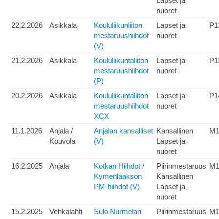
Lapset ja
nuoret
22.2.2026
Asikkala
Koululiikunliiton
Lapset ja
P1
mestaruushiihdot
nuoret
(V)
21.2.2026
Asikkala
Koululiikuntaliiton
Lapset ja
P1
mestaruushiihdot
nuoret
(P)
20.2.2026
Asikkala
Koululiikuntaliiton
Lapset ja
P1
mestaruushiihdot
nuoret
XCX
11.1.2026
Anjala /
Anjalan kansalliset
Kansallinen
M1
Kouvola
(V)
Lapset ja
nuoret
16.2.2025
Anjala
Kotkan Hiihdot /
Piirinmestaruus
M1
Kymenlaakson
Kansallinen
PM-hiihdot (V)
Lapset ja
nuoret
15.2.2025
Vehkalahti
Sulo Nurmelan
Piirinmestaruus
M1