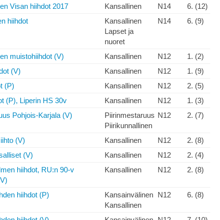
en Visan hiihdot 2017
Kansallinen
N14
6. (12)
n hiihdot
Kansallinen
N14
6. (9)
Lapset ja
nuoret
en muistohiihdot (V)
Kansallinen
N12
1. (2)
dot (V)
Kansallinen
N12
1. (9)
t (P)
Kansallinen
N12
2. (5)
ot (P), Liperin HS 30v
Kansallinen
N12
1. (3)
uus Pohjois-Karjala (V)
Piirinmestaruus
N12
2. (7)
Piirikunnallinen
iihto (V)
Kansallinen
N12
2. (8)
alliset (V)
Kansallinen
N12
2. (4)
lmen hiihdot, RU:n 90-v
Kansallinen
N12
2. (8)
(V)
hden hiihdot (P)
Kansainvälinen
N12
6. (8)
Kansallinen
hden hiihdot (V)
Kansainvälinen
N12
7. (10)