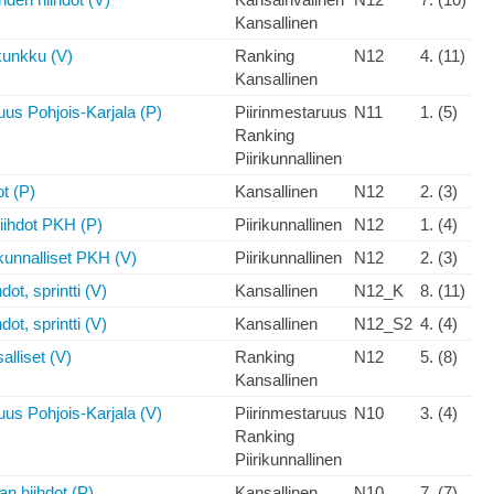
Kansallinen
unkku (V)
Ranking
N12
4. (11)
Kansallinen
uus Pohjois-Karjala (P)
Piirinmestaruus
N11
1. (5)
Ranking
Piirikunnallinen
ot (P)
Kansallinen
N12
2. (3)
iihdot PKH (P)
Piirikunnallinen
N12
1. (4)
ikunnalliset PKH (V)
Piirikunnallinen
N12
2. (3)
hdot, sprintti (V)
Kansallinen
N12_K
8. (11)
hdot, sprintti (V)
Kansallinen
N12_S2
4. (4)
alliset (V)
Ranking
N12
5. (8)
Kansallinen
uus Pohjois-Karjala (V)
Piirinmestaruus
N10
3. (4)
Ranking
Piirikunnallinen
an hiihdot (P)
Kansallinen
N10
7. (7)