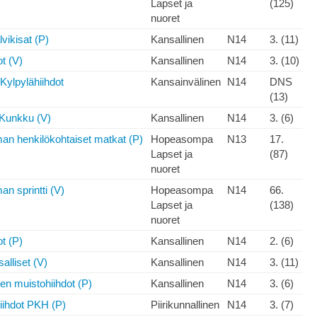
Lapset ja
(125)
nuoret
lvikisat (P)
Kansallinen
N14
3. (11)
ot (V)
Kansallinen
N14
3. (10)
Kylpylähiihdot
Kansainvälinen
N14
DNS
(13)
Kunkku (V)
Kansallinen
N14
3. (6)
 henkilökohtaiset matkat (P)
Hopeasompa
N13
17.
Lapset ja
(87)
nuoret
 sprintti (V)
Hopeasompa
N14
66.
Lapset ja
(138)
nuoret
ot (P)
Kansallinen
N14
2. (6)
alliset (V)
Kansallinen
N14
3. (11)
en muistohiihdot (P)
Kansallinen
N14
3. (6)
iihdot PKH (P)
Piirikunnallinen
N14
3. (7)