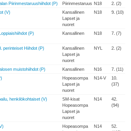
alan Piirinmestaruushiihdot (P)
Piirinmestaruus
N18
2. (2)
ot (V)
Kansallinen
N18
9. (10)
Lapset ja
nuoret
oppiaishiihdot (P)
Kansallinen
N18
7. (7)
 perinteiset Hiihdot (P)
Kansallinen
NYL
2. (2)
Lapset ja
nuoret
alosen muistohiihdot (P)
Kansallinen
N16
7. (11)
P)
Hopeasompa
N14-V
10.
Lapset ja
(37)
nuoret
ailu, henkilökohtaiset (V)
SM-kisat
N14
42.
Hopeasompa
(94)
Lapset ja
nuoret
V)
Hopeasompa
N14
52.