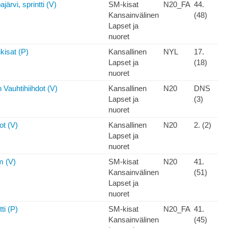
ärvi, sprintti (V)
SM-kisat
N20_FA
44.
Kansainvälinen
(48)
Lapset ja
nuoret
kisat (P)
Kansallinen
NYL
17.
Lapset ja
(18)
nuoret
Vauhtihiihdot (V)
Kansallinen
N20
DNS
Lapset ja
(3)
nuoret
ot (V)
Kansallinen
N20
2. (2)
Lapset ja
nuoret
m (V)
SM-kisat
N20
41.
Kansainvälinen
(51)
Lapset ja
nuoret
ti (P)
SM-kisat
N20_FA
41.
Kansainvälinen
(45)