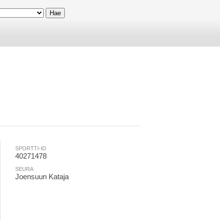
SPORTTI-ID
40271478
SEURA
Joensuun Kataja