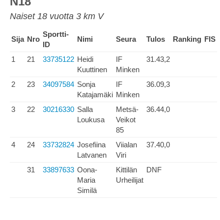
N18
Naiset 18 vuotta 3 km V
Sportti-
Sija
Nro
Nimi
Seura
Tulos
Ranking
FIS
ID
1
21
33735122
Heidi
IF
31.43,2
Kuuttinen
Minken
2
23
34097584
Sonja
IF
36.09,3
Katajamäki
Minken
3
22
30216330
Salla
Metsä-
36.44,0
Loukusa
Veikot
85
4
24
33732824
Josefiina
Viialan
37.40,0
Latvanen
Viri
31
33897633
Oona-
Kittilän
DNF
Maria
Urheilijat
Similä