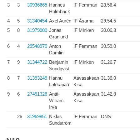
3
3
30936665
Hannes
IF Femman
28.56,4
Holmback
4
5
31340454
Axel Aurén
IF Åsarna
29.54,5
5
8
31979980
Jonas
IF Minken
30.06,3
Granlund
6
4
29548970
Anton
IF Femman
30.59,0
Damlin
7
9
31344722
Benjamin
IF Minken
31.26,7
Sundqvist
8
7
31393249
Hannu
Aavasaksan
31.36,0
Lakkapää
Kisa
9
6
27451328
Antti-
Aavasaksan
31.42,8
William
Kisa
Irva
26
31969851
Niklas
IF Femman
DNS
Sundström