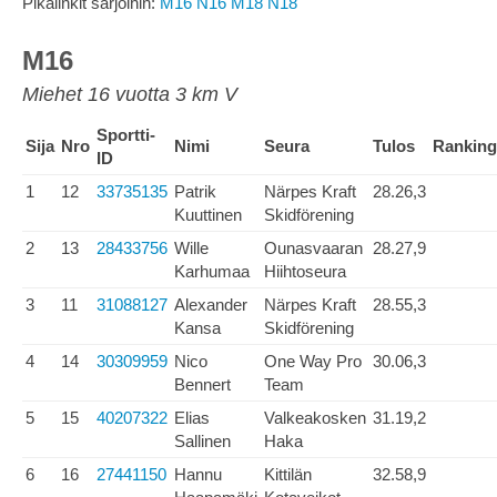
Pikalinkit sarjoihin:
M16
N16
M18
N18
M16
Miehet 16 vuotta 3 km V
Sportti-
Sija
Nro
Nimi
Seura
Tulos
Ranking
ID
1
12
33735135
Patrik
Närpes Kraft
28.26,3
Kuuttinen
Skidförening
2
13
28433756
Wille
Ounasvaaran
28.27,9
Karhumaa
Hiihtoseura
3
11
31088127
Alexander
Närpes Kraft
28.55,3
Kansa
Skidförening
4
14
30309959
Nico
One Way Pro
30.06,3
Bennert
Team
5
15
40207322
Elias
Valkeakosken
31.19,2
Sallinen
Haka
6
16
27441150
Hannu
Kittilän
32.58,9