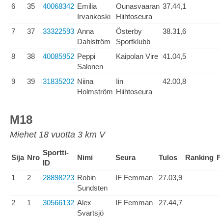
6
35
40068342
Emilia
Ounasvaaran
37.44,1
Irvankoski
Hiihtoseura
7
37
33322593
Anna
Österby
38.31,6
Dahlström
Sportklubb
8
38
40085952
Peppi
Kaipolan Vire
41.04,5
Salonen
9
39
31835202
Niina
Iin
42.00,8
Holmström
Hiihtoseura
M18
Miehet 18 vuotta 3 km V
Sportti-
Sija
Nro
Nimi
Seura
Tulos
Ranking
ID
1
2
28898223
Robin
IF Femman
27.03,9
Sundsten
2
1
30566132
Alex
IF Femman
27.44,7
Svartsjö