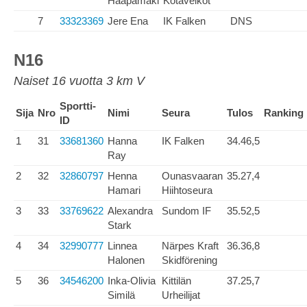
Haapamäki
Kotaveikot
7
33323369
Jere Ena
IK Falken
DNS
N16
Naiset 16 vuotta 3 km V
Sportti-
Sija
Nro
Nimi
Seura
Tulos
Ranking
ID
1
31
33681360
Hanna
IK Falken
34.46,5
Ray
2
32
32860797
Henna
Ounasvaaran
35.27,4
Hamari
Hiihtoseura
3
33
33769622
Alexandra
Sundom IF
35.52,5
Stark
4
34
32990777
Linnea
Närpes Kraft
36.36,8
Halonen
Skidförening
5
36
34546200
Inka-Olivia
Kittilän
37.25,7
Similä
Urheilijat