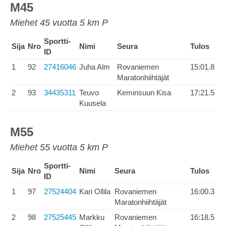
M45
Miehet 45 vuotta 5 km P
Sportti-
Sija
Nro
Nimi
Seura
Tulos
ID
1
92
27416046
Juha Alm
Rovaniemen
15:01.8
Maratonhiihtäjät
2
93
34435311
Teuvo
Keminsuun Kisa
17:21.5
Kuusela
M55
Miehet 55 vuotta 5 km P
Sportti-
Sija
Nro
Nimi
Seura
Tulos
ID
1
97
27524404
Kari Ollila
Rovaniemen
16:00.3
Maratonhiihtäjät
2
98
27525445
Markku
Rovaniemen
16:18.5