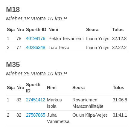
M18
Miehet 18 vuotta 10 km P
Sija
Nro
Sportti-ID
Nimi
Seura
Tulos
1
78
40199176
Pekka Tervaniemi
Inarin Yritys
32:12.8
2
77
40286348
Turo Tervo
Inarin Yritys
32:22.2
M35
Miehet 35 vuotta 10 km P
Sportti-
Sija
Nro
Nimi
Seura
Tulos
ID
1
83
27451412
Markus
Rovaniemen
31:06.9
Isola
Maratonhiihtäjät
2
82
27587865
Juha
Oulun Kilpa-Veljet
31:41.1
Vähämetsä