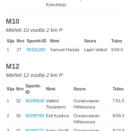
Koivuharju
M10
Miehet 10 vuotta 2 km P
Sija
Nro
Sportti-ID
Nimi
Seura
Tulos
1
27
60181260
Samuel Harjula
Lapin Veikot
9:04.4
M12
Miehet 12 vuotta 2 km P
Sportti-
Sija
Nro
Nimi
Seura
Tulos
ID
1
32
60290634
Valtteri
Ounasvaaran
7:51.5
Tiuraniemi
Hiihtoseura
2
30
60290769
Eeli Kuoksa
Ounasvaaran
8:09.3
Hiihtoseura
3
31
60290772
Samu Vuolli
Ounasvaaran
8:14.9