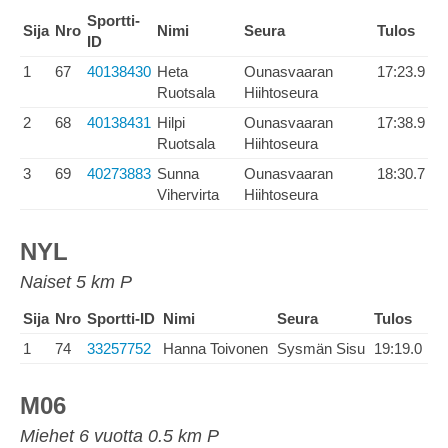
Sportti-
Sija
Nro
Nimi
Seura
Tulos
ID
1
67
40138430
Heta
Ounasvaaran
17:23.9
Ruotsala
Hiihtoseura
2
68
40138431
Hilpi
Ounasvaaran
17:38.9
Ruotsala
Hiihtoseura
3
69
40273883
Sunna
Ounasvaaran
18:30.7
Vihervirta
Hiihtoseura
NYL
Naiset 5 km P
Sija
Nro
Sportti-ID
Nimi
Seura
Tulos
1
74
33257752
Hanna Toivonen
Sysmän Sisu
19:19.0
M06
Miehet 6 vuotta 0.5 km P