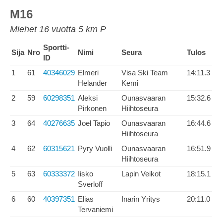
M16
Miehet 16 vuotta 5 km P
Sportti-
Sija
Nro
Nimi
Seura
Tulos
ID
1
61
40346029
Elmeri
Visa Ski Team
14:11.3
Helander
Kemi
2
59
60298351
Aleksi
Ounasvaaran
15:32.6
Pirkonen
Hiihtoseura
3
64
40276635
Joel Tapio
Ounasvaaran
16:44.6
Hiihtoseura
4
62
60315621
Pyry Vuolli
Ounasvaaran
16:51.9
Hiihtoseura
5
63
60333372
Iisko
Lapin Veikot
18:15.1
Sverloff
6
60
40397351
Elias
Inarin Yritys
20:11.0
Tervaniemi