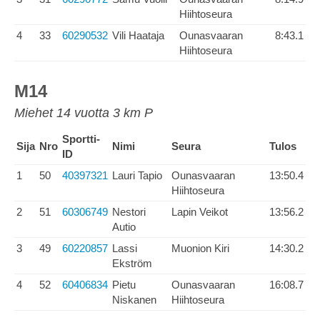
Hiihtoseura
4
33
60290532
Vili Haataja
Ounasvaaran
8:43.1
Hiihtoseura
M14
Miehet 14 vuotta 3 km P
Sportti-
Sija
Nro
Nimi
Seura
Tulos
ID
1
50
40397321
Lauri Tapio
Ounasvaaran
13:50.4
Hiihtoseura
2
51
60306749
Nestori
Lapin Veikot
13:56.2
Autio
3
49
60220857
Lassi
Muonion Kiri
14:30.2
Ekström
4
52
60406834
Pietu
Ounasvaaran
16:08.7
Niskanen
Hiihtoseura