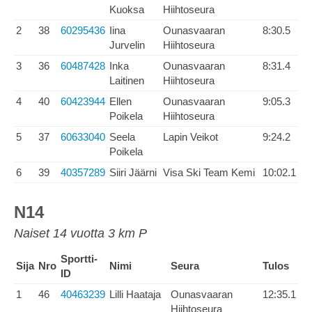
Kuoksa
Hiihtoseura
2
38
60295436
Iina
Ounasvaaran
8:30.5
Jurvelin
Hiihtoseura
3
36
60487428
Inka
Ounasvaaran
8:31.4
Laitinen
Hiihtoseura
4
40
60423944
Ellen
Ounasvaaran
9:05.3
Poikela
Hiihtoseura
5
37
60633040
Seela
Lapin Veikot
9:24.2
Poikela
6
39
40357289
Siiri Jäärni
Visa Ski Team Kemi
10:02.1
N14
Naiset 14 vuotta 3 km P
Sportti-
Sija
Nro
Nimi
Seura
Tulos
ID
1
46
40463239
Lilli Haataja
Ounasvaaran
12:35.1
Hiihtoseura