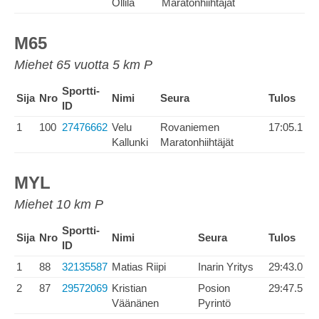
Ollila
Maratonhiihtäjät
M65
Miehet 65 vuotta 5 km P
Sportti-
Sija
Nro
Nimi
Seura
Tulos
ID
1
100
27476662
Velu
Rovaniemen
17:05.1
Kallunki
Maratonhiihtäjät
MYL
Miehet 10 km P
Sportti-
Sija
Nro
Nimi
Seura
Tulos
ID
1
88
32135587
Matias Riipi
Inarin Yritys
29:43.0
2
87
29572069
Kristian
Posion
29:47.5
Väänänen
Pyrintö