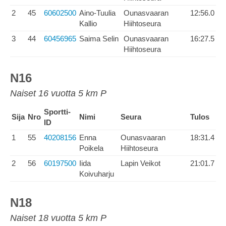
2
45
60602500
Aino-Tuulia
Ounasvaaran
12:56.0
Kallio
Hiihtoseura
3
44
60456965
Saima Selin
Ounasvaaran
16:27.5
Hiihtoseura
N16
Naiset 16 vuotta 5 km P
Sportti-
Sija
Nro
Nimi
Seura
Tulos
ID
1
55
40208156
Enna
Ounasvaaran
18:31.4
Poikela
Hiihtoseura
2
56
60197500
Iida
Lapin Veikot
21:01.7
Koivuharju
N18
Naiset 18 vuotta 5 km P