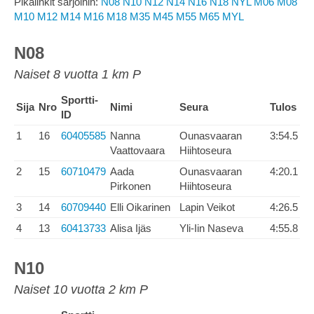
Pikalinkit sarjoihin:
N08
N10
N12
N14
N16
N18
NYL
M06
M08
M10
M12
M14
M16
M18
M35
M45
M55
M65
MYL
N08
Naiset 8 vuotta 1 km P
Sportti-
Sija
Nro
Nimi
Seura
Tulos
ID
1
16
60405585
Nanna
Ounasvaaran
3:54.5
Vaattovaara
Hiihtoseura
2
15
60710479
Aada
Ounasvaaran
4:20.1
Pirkonen
Hiihtoseura
3
14
60709440
Elli Oikarinen
Lapin Veikot
4:26.5
4
13
60413733
Alisa Ijäs
Yli-Iin Naseva
4:55.8
N10
Naiset 10 vuotta 2 km P