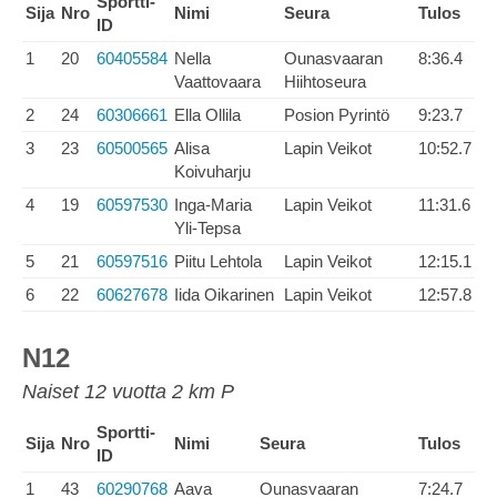
Sportti-
Sija
Nro
Nimi
Seura
Tulos
ID
1
20
60405584
Nella
Ounasvaaran
8:36.4
Vaattovaara
Hiihtoseura
2
24
60306661
Ella Ollila
Posion Pyrintö
9:23.7
3
23
60500565
Alisa
Lapin Veikot
10:52.7
Koivuharju
4
19
60597530
Inga-Maria
Lapin Veikot
11:31.6
Yli-Tepsa
5
21
60597516
Piitu Lehtola
Lapin Veikot
12:15.1
6
22
60627678
Iida Oikarinen
Lapin Veikot
12:57.8
N12
Naiset 12 vuotta 2 km P
Sportti-
Sija
Nro
Nimi
Seura
Tulos
ID
1
43
60290768
Aava
Ounasvaaran
7:24.7