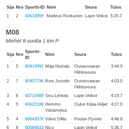
Sija
Nro
Sportti-ID
Nimi
Seura
Tulos
1
2
60633099
Matteus Ronkanen
Lapin Veikot
5:20.7
M08
Miehet 8 vuotta 1 km P
Sportti-
Sija
Nro
Nimi
Seura
Tulos
ID
1
5
60414992
Mitja Niskala
Ounasvaaran
3:44.9
Hiihtoseura
2
7
60407796
Roni Jurvelin
Ounasvaaran
4:03.0
Hiihtoseura
3
6
60710488
Sisu Lehtola
Lapin Veikot
4:19.7
4
9
60622188
Hemmo
Oulun Kilpa-Veljet
4:27.0
Vähämetsä
5
4
60643978
Väinö Ollila
Posion Pyrintö
4:46.8
6
8
60584833
Nico
Lapin Veikot
5:36.7