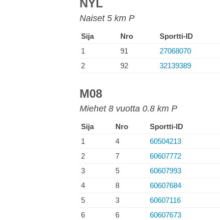
NYL
Naiset 5 km P
Sija
Nro
Sportti-ID
1
91
27068070
2
92
32139389
M08
Miehet 8 vuotta 0.8 km P
Sija
Nro
Sportti-ID
1
4
60504213
2
7
60607772
3
5
60607993
4
8
60607684
5
3
60607116
6
6
60607673