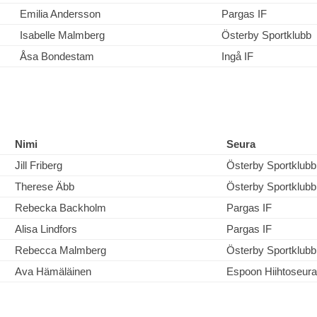
Emilia Andersson
Pargas IF
Isabelle Malmberg
Österby Sportklubb
Åsa Bondestam
Ingå IF
Nimi
Seura
Jill Friberg
Österby Sportklubb
Therese Äbb
Österby Sportklubb
Rebecka Backholm
Pargas IF
Alisa Lindfors
Pargas IF
Rebecca Malmberg
Österby Sportklubb
Ava Hämäläinen
Espoon Hiihtoseura