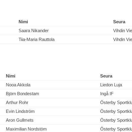
Nimi
Seura
Saara Nikander
Vihdin Vie
Tiia-Maria Rauttola
Vihdin Vie
Nimi
Seura
Nooa Akkola
Liedon Luja
Björn Bondestam
Ingå IF
Arthur Rohr
Österby Sportkl
Evin Lindström
Österby Sportkl
Aron Gullmets
Österby Sportkl
Maximilian Nordstöm
Österby Sportkl