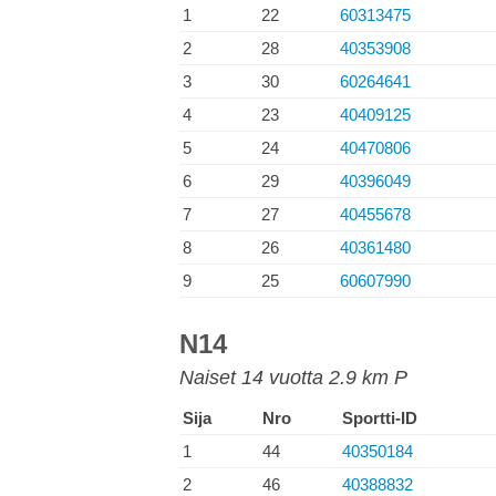
1
22
60313475
2
28
40353908
3
30
60264641
4
23
40409125
5
24
40470806
6
29
40396049
7
27
40455678
8
26
40361480
9
25
60607990
N14
Naiset 14 vuotta 2.9 km P
Sija
Nro
Sportti-ID
1
44
40350184
2
46
40388832