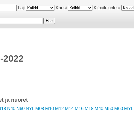
Laji
Kausi
Kilpailuluokka
1-2022
et ja nuoret
N18
N40
N60
NYL
M08
M10
M12
M14
M16
M18
M40
M50
M60
MYL