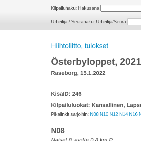
Kilpailuhaku:
Hakusana
Urheilija / Seurahaku:
Urheilija/Seura
Hiihtoliitto, tulokset
Österbyloppet, 202
Raseborg, 15.1.2022
KisaID: 246
Kilpailuluokat: Kansallinen, Laps
Pikalinkit sarjoihin:
N08
N10
N12
N14
N16
N08
Naiset 8 vuotta 0.8 km P