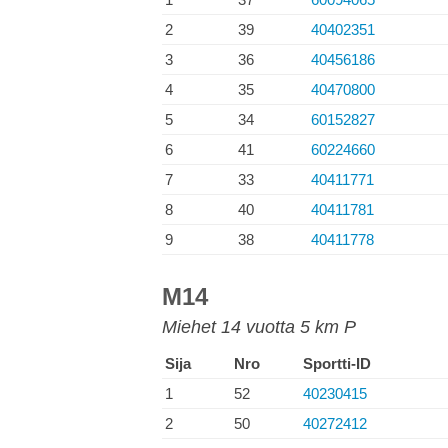
2
39
40402351
3
36
40456186
4
35
40470800
5
34
60152827
6
41
60224660
7
33
40411771
8
40
40411781
9
38
40411778
M14
Miehet 14 vuotta 5 km P
Sija
Nro
Sportti-ID
1
52
40230415
2
50
40272412