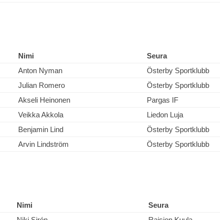
Nimi
Seura
Anton Nyman
Österby Sportklubb
Julian Romero
Österby Sportklubb
Akseli Heinonen
Pargas IF
Veikka Akkola
Liedon Luja
Benjamin Lind
Österby Sportklubb
Arvin Lindström
Österby Sportklubb
Nimi
Seura
Niki Sirén
Raision Kuula