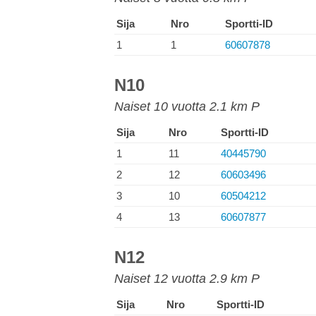
Sija
Nro
Sportti-ID
1
1
60607878
N10
Naiset 10 vuotta 2.1 km P
Sija
Nro
Sportti-ID
1
11
40445790
2
12
60603496
3
10
60504212
4
13
60607877
N12
Naiset 12 vuotta 2.9 km P
Sija
Nro
Sportti-ID