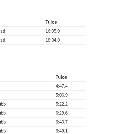
Tulos
sti
16:05.0
sti
18:34.0
Tulos
4:47.4
5:06.9
ubb
5:22.2
ubb
6:29.6
ubb
6:40.7
ubb
6:49.1