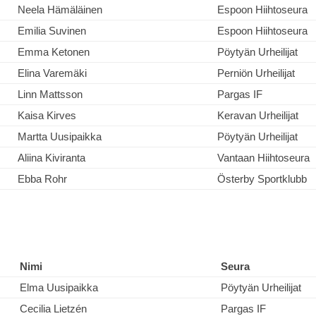
Neela Hämäläinen
Espoon Hiihtoseura
Emilia Suvinen
Espoon Hiihtoseura
Emma Ketonen
Pöytyän Urheilijat
Elina Varemäki
Perniön Urheilijat
Linn Mattsson
Pargas IF
Kaisa Kirves
Keravan Urheilijat
Martta Uusipaikka
Pöytyän Urheilijat
Aliina Kiviranta
Vantaan Hiihtoseura
Ebba Rohr
Österby Sportklubb
Nimi
Seura
Elma Uusipaikka
Pöytyän Urheilijat
Cecilia Lietzén
Pargas IF