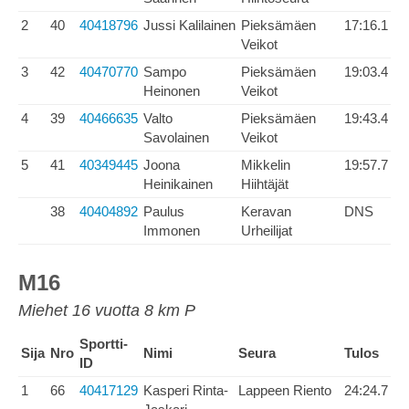
2
40
40418796
Jussi Kalilainen
Pieksämäen
17:16.1
Veikot
3
42
40470770
Sampo
Pieksämäen
19:03.4
Heinonen
Veikot
4
39
40466635
Valto
Pieksämäen
19:43.4
Savolainen
Veikot
5
41
40349445
Joona
Mikkelin
19:57.7
Heinikainen
Hiihtäjät
38
40404892
Paulus
Keravan
DNS
Immonen
Urheilijat
M16
Miehet 16 vuotta 8 km P
Sportti-
Sija
Nro
Nimi
Seura
Tulos
ID
1
66
40417129
Kasperi Rinta-
Lappeen Riento
24:24.7