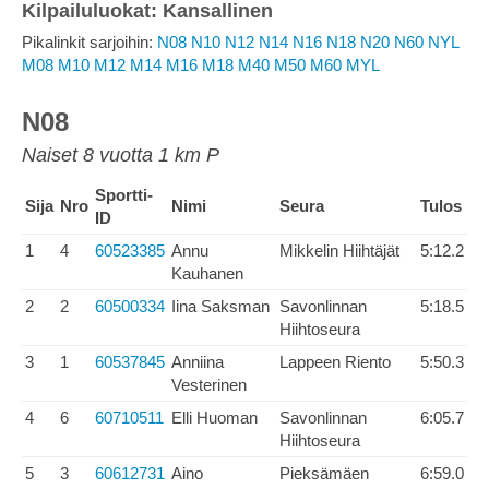
Kilpailuluokat: Kansallinen
Pikalinkit sarjoihin:
N08
N10
N12
N14
N16
N18
N20
N60
NYL
M08
M10
M12
M14
M16
M18
M40
M50
M60
MYL
N08
Naiset 8 vuotta 1 km P
Sportti-
Sija
Nro
Nimi
Seura
Tulos
ID
1
4
60523385
Annu
Mikkelin Hiihtäjät
5:12.2
Kauhanen
2
2
60500334
Iina Saksman
Savonlinnan
5:18.5
Hiihtoseura
3
1
60537845
Anniina
Lappeen Riento
5:50.3
Vesterinen
4
6
60710511
Elli Huoman
Savonlinnan
6:05.7
Hiihtoseura
5
3
60612731
Aino
Pieksämäen
6:59.0