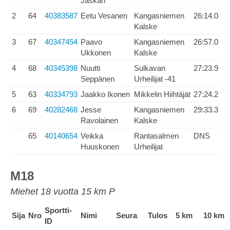
Jaskari
2
64
40383587
Eetu Vesanen
Kangasniemen
26:14.0
Kalske
3
67
40347454
Paavo
Kangasniemen
26:57.0
Ukkonen
Kalske
4
68
40345398
Nuutti
Sulkavan
27:23.9
Seppänen
Urheilijat -41
5
63
40334793
Jaakko Ikonen
Mikkelin Hiihtäjät
27:24.2
6
69
40282468
Jesse
Kangasniemen
29:33.3
Ravolainen
Kalske
65
40140654
Veikka
Rantasalmen
DNS
Huuskonen
Urheilijat
M18
Miehet 18 vuotta 15 km P
Sportti-
Sija
Nro
Nimi
Seura
Tulos
5 km
10 km
ID