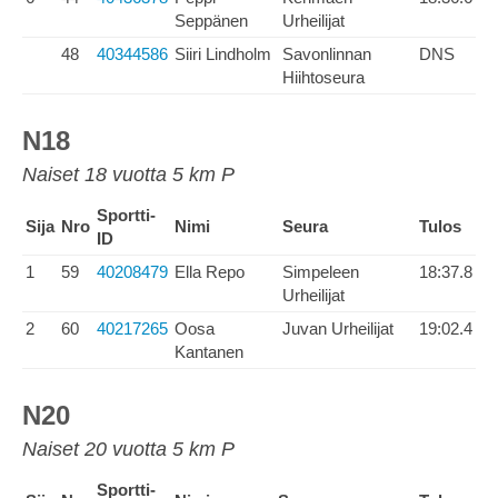
Seppänen
Urheilijat
48
40344586
Siiri Lindholm
Savonlinnan
DNS
Hiihtoseura
N18
Naiset 18 vuotta 5 km P
Sportti-
Sija
Nro
Nimi
Seura
Tulos
ID
1
59
40208479
Ella Repo
Simpeleen
18:37.8
Urheilijat
2
60
40217265
Oosa
Juvan Urheilijat
19:02.4
Kantanen
N20
Naiset 20 vuotta 5 km P
Sportti-