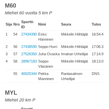
M60
Miehet 60 vuotta 5 km P
Sportti-
Sija
Nro
Nimi
Seura
Tulos
ID
1
54
27434390
Esko
Mikkelin Hiihtäjät
16:54.4
Hänninen
2
56
27438590
Seppo Hurri
Mikkelin Hiihtäjät
17:06.3
3
57
27526350
Juha Ovaska
Imatran Urheilijat
17:14.9
4
58
28967183
Seppo
Mikkelin Hiihtäjät
18:13.0
Väisänen
55
40025344
Pekka
Rantasalmen
DNS
Manninen
Urheilijat
MYL
Miehet 20 km P
Sportti-