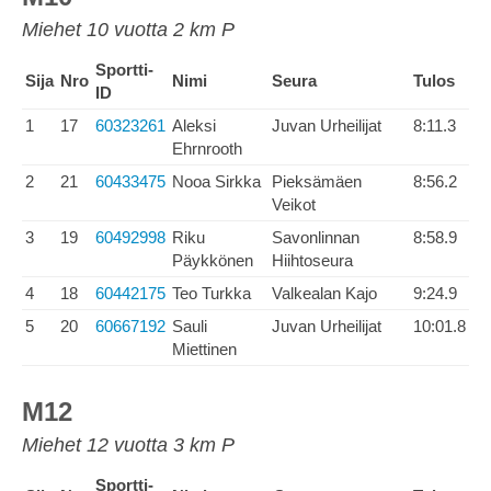
Miehet 10 vuotta 2 km P
Sportti-
Sija
Nro
Nimi
Seura
Tulos
ID
1
17
60323261
Aleksi
Juvan Urheilijat
8:11.3
Ehrnrooth
2
21
60433475
Nooa Sirkka
Pieksämäen
8:56.2
Veikot
3
19
60492998
Riku
Savonlinnan
8:58.9
Päykkönen
Hiihtoseura
4
18
60442175
Teo Turkka
Valkealan Kajo
9:24.9
5
20
60667192
Sauli
Juvan Urheilijat
10:01.8
Miettinen
M12
Miehet 12 vuotta 3 km P
Sportti-