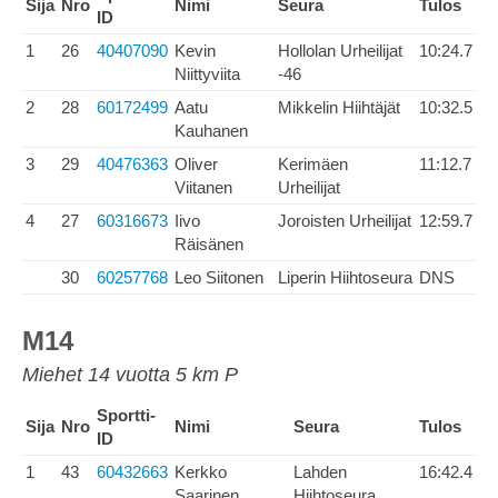
Sija
Nro
Nimi
Seura
Tulos
ID
1
26
40407090
Kevin
Hollolan Urheilijat
10:24.7
Niittyviita
-46
2
28
60172499
Aatu
Mikkelin Hiihtäjät
10:32.5
Kauhanen
3
29
40476363
Oliver
Kerimäen
11:12.7
Viitanen
Urheilijat
4
27
60316673
Iivo
Joroisten Urheilijat
12:59.7
Räisänen
30
60257768
Leo Siitonen
Liperin Hiihtoseura
DNS
M14
Miehet 14 vuotta 5 km P
Sportti-
Sija
Nro
Nimi
Seura
Tulos
ID
1
43
60432663
Kerkko
Lahden
16:42.4
Saarinen
Hiihtoseura