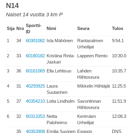
N14
Naiset 14 vuotta 3 km P
Sportti-
Sija
Nro
Nimi
Seura
Tulos
ID
1
34
60301082
Isla Mähönen
Rantasalmen
9:54.1
Urheilijat
2
33
60180182
Kristiina Rinta-
Lappeen Riento
10:30.0
Jaskari
3
36
60161069
Ella Lehtisuo
Lahden
10:35.7
Hiihtoseura
4
31
40293925
Laura
Mikkelin Hiihtäjät
11:25.5
Suutarinen
5
37
40354210
Lotta Lindholm
Savonlinnan
11:51.9
Hiihtoseura
6
32
60313353
Netta
Kerimäen
12:08.3
Paloheimo
Urheilijat
35
40353908
Emilia Suvinen
Espoon
DNS