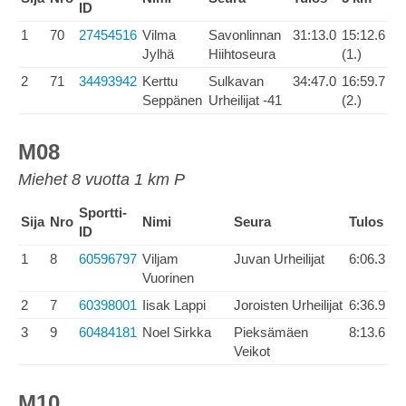
ID
1
70
27454516
Vilma
Savonlinnan
31:13.0
15:12.6
Jylhä
Hiihtoseura
(1.)
2
71
34493942
Kerttu
Sulkavan
34:47.0
16:59.7
Seppänen
Urheilijat -41
(2.)
M08
Miehet 8 vuotta 1 km P
Sportti-
Sija
Nro
Nimi
Seura
Tulos
ID
1
8
60596797
Viljam
Juvan Urheilijat
6:06.3
Vuorinen
2
7
60398001
Iisak Lappi
Joroisten Urheilijat
6:36.9
3
9
60484181
Noel Sirkka
Pieksämäen
8:13.6
Veikot
M10