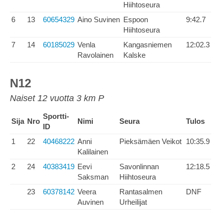
Hiihtoseura
6
13
60654329
Aino Suvinen
Espoon
9:42.7
Hiihtoseura
7
14
60185029
Venla
Kangasniemen
12:02.3
Ravolainen
Kalske
N12
Naiset 12 vuotta 3 km P
Sportti-
Sija
Nro
Nimi
Seura
Tulos
ID
1
22
40468222
Anni
Pieksämäen Veikot
10:35.9
Kalilainen
2
24
40383419
Eevi
Savonlinnan
12:18.5
Saksman
Hiihtoseura
23
60378142
Veera
Rantasalmen
DNF
Auvinen
Urheilijat