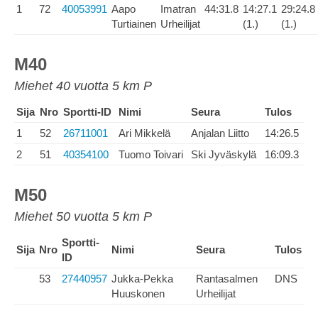
1
72
40053991
Aapo
Imatran
44:31.8
14:27.1
29:24.8
Turtiainen
Urheilijat
(1.)
(1.)
M40
Miehet 40 vuotta 5 km P
Sija
Nro
Sportti-ID
Nimi
Seura
Tulos
1
52
26711001
Ari Mikkelä
Anjalan Liitto
14:26.5
2
51
40354100
Tuomo Toivari
Ski Jyväskylä
16:09.3
M50
Miehet 50 vuotta 5 km P
Sportti-
Sija
Nro
Nimi
Seura
Tulos
ID
53
27440957
Jukka-Pekka
Rantasalmen
DNS
Huuskonen
Urheilijat