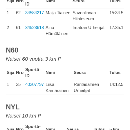
Sija
Nro
Nimi
Seura
Tulos
ID
1
62
34584217
Maija Tiainen
Savonlinnan
15:34.5
Hiihtoseura
2
61
34523618
Aino
Imatran Urheilijat
17:35.1
Hämäläinen
N60
Naiset 60 vuotta 3 km P
Sportti-
Sija
Nro
Nimi
Seura
Tulos
ID
1
25
40207797
Liisa
Rantasalmen
14:12.5
Kämäräinen
Urheilijat
NYL
Naiset 10 km P
Sportti-
Sija
Nro
Nimi
Seura
Tulos
5 km