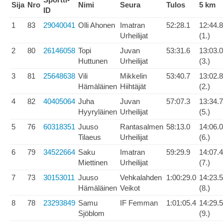
Sija
Nro
Nimi
Seura
Tulos
5 km
ID
1
83
29040041
Olli Ahonen
Imatran
52:28.1
12:44.8
Urheilijat
(1.)
2
80
26146058
Topi
Juvan
53:31.6
13:03.0
Huttunen
Urheilijat
(3.)
3
81
25648638
Vili
Mikkelin
53:40.7
13:02.8
Hämäläinen
Hiihtäjät
(2.)
4
82
40405064
Juha
Juvan
57:07.3
13:34.7
Hyyryläinen
Urheilijat
(5.)
5
76
60318351
Juuso
Rantasalmen
58:13.0
14:06.0
Tilaeus
Urheilijat
(6.)
6
79
34522664
Saku
Imatran
59:29.9
14:07.4
Miettinen
Urheilijat
(7.)
7
73
30153011
Juuso
Vehkalahden
1:00:29.0
14:23.5
Hämäläinen
Veikot
(8.)
8
78
23293849
Samu
IF Femman
1:01:05.4
14:29.5
Sjöblom
(9.)