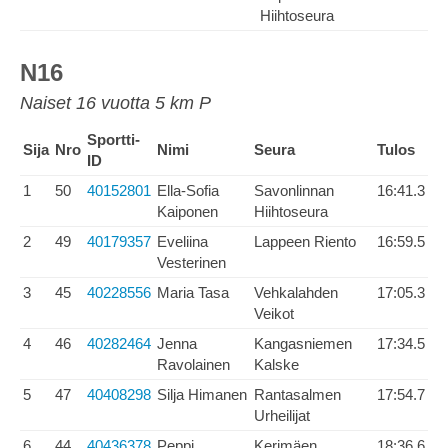
Hiihtoseura
N16
Naiset 16 vuotta 5 km P
Sportti-
Sija
Nro
Nimi
Seura
Tulos
ID
1
50
40152801
Ella-Sofia
Savonlinnan
16:41.3
Kaiponen
Hiihtoseura
2
49
40179357
Eveliina
Lappeen Riento
16:59.5
Vesterinen
3
45
40228556
Maria Tasa
Vehkalahden
17:05.3
Veikot
4
46
40282464
Jenna
Kangasniemen
17:34.5
Ravolainen
Kalske
5
47
40408298
Silja Himanen
Rantasalmen
17:54.7
Urheilijat
6
44
40436378
Peppi
Kerimäen
18:36.6