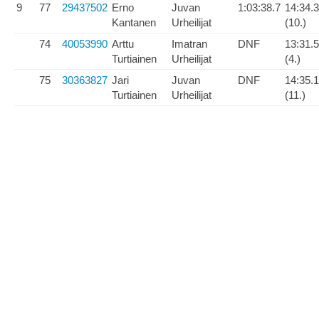
9
77
29437502
Erno
Juvan
1:03:38.7
14:34.3
Kantanen
Urheilijat
(10.)
74
40053990
Arttu
Imatran
DNF
13:31.5
Turtiainen
Urheilijat
(4.)
75
30363827
Jari
Juvan
DNF
14:35.1
Turtiainen
Urheilijat
(11.)