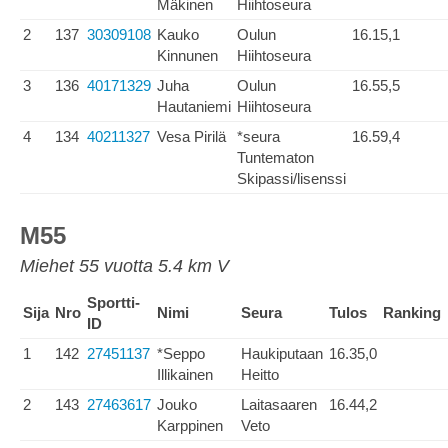
Mäkinen
Hiihtoseura
2
137
30309108
Kauko
Oulun
16.15,1
Kinnunen
Hiihtoseura
3
136
40171329
Juha
Oulun
16.55,5
Hautaniemi
Hiihtoseura
4
134
40211327
Vesa Pirilä
*seura
16.59,4
Tuntematon
Skipassi/lisenssi
M55
Miehet 55 vuotta 5.4 km V
Sportti-
Sija
Nro
Nimi
Seura
Tulos
Ranking
ID
1
142
27451137
*Seppo
Haukiputaan
16.35,0
Illikainen
Heitto
2
143
27463617
Jouko
Laitasaaren
16.44,2
Karppinen
Veto