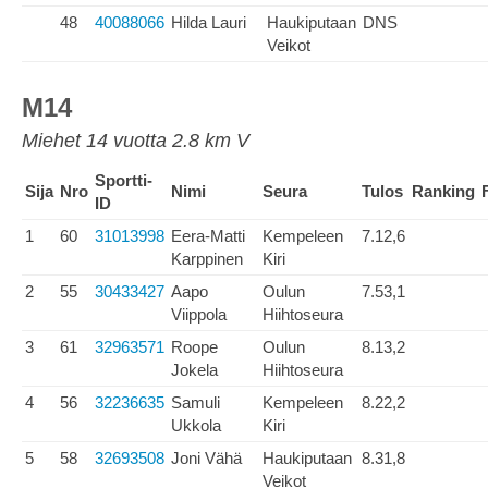
48
40088066
Hilda Lauri
Haukiputaan
DNS
Veikot
M14
Miehet 14 vuotta 2.8 km V
Sportti-
Sija
Nro
Nimi
Seura
Tulos
Ranking
ID
1
60
31013998
Eera-Matti
Kempeleen
7.12,6
Karppinen
Kiri
2
55
30433427
Aapo
Oulun
7.53,1
Viippola
Hiihtoseura
3
61
32963571
Roope
Oulun
8.13,2
Jokela
Hiihtoseura
4
56
32236635
Samuli
Kempeleen
8.22,2
Ukkola
Kiri
5
58
32693508
Joni Vähä
Haukiputaan
8.31,8
Veikot