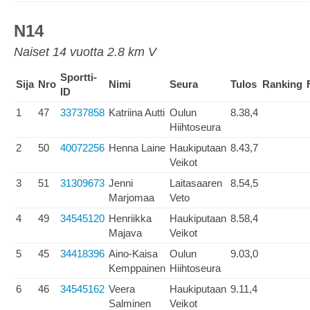
N14
Naiset 14 vuotta 2.8 km V
Sportti-
Sija
Nro
Nimi
Seura
Tulos
Ranking
ID
1
47
33737858
Katriina Autti
Oulun
8.38,4
Hiihtoseura
2
50
40072256
Henna Laine
Haukiputaan
8.43,7
Veikot
3
51
31309673
Jenni
Laitasaaren
8.54,5
Marjomaa
Veto
4
49
34545120
Henriikka
Haukiputaan
8.58,4
Majava
Veikot
5
45
34418396
Aino-Kaisa
Oulun
9.03,0
Kemppainen
Hiihtoseura
6
46
34545162
Veera
Haukiputaan
9.11,4
Salminen
Veikot