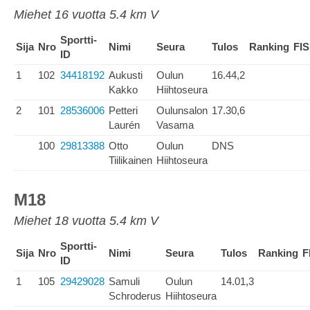
Miehet 16 vuotta 5.4 km V
Sportti-
Sija
Nro
Nimi
Seura
Tulos
Ranking
FIS
ID
1
102
34418192
Aukusti
Oulun
16.44,2
Kakko
Hiihtoseura
2
101
28536006
Petteri
Oulunsalon
17.30,6
Laurén
Vasama
100
29813388
Otto
Oulun
DNS
Tiilikainen
Hiihtoseura
M18
Miehet 18 vuotta 5.4 km V
Sportti-
Sija
Nro
Nimi
Seura
Tulos
Ranking
F
ID
1
105
29429028
Samuli
Oulun
14.01,3
Schroderus
Hiihtoseura