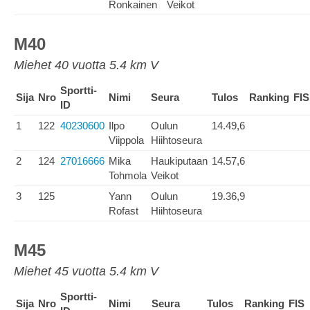
Ronkainen
Veikot
M40
Miehet 40 vuotta 5.4 km V
Sportti-
Sija
Nro
Nimi
Seura
Tulos
Ranking
FIS
ID
1
122
40230600
Ilpo
Oulun
14.49,6
Viippola
Hiihtoseura
2
124
27016666
Mika
Haukiputaan
14.57,6
Tohmola
Veikot
3
125
Yann
Oulun
19.36,9
Rofast
Hiihtoseura
M45
Miehet 45 vuotta 5.4 km V
Sportti-
Sija
Nro
Nimi
Seura
Tulos
Ranking
FIS