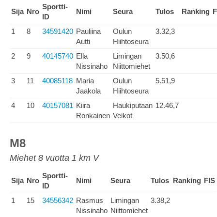
Sportti-
Sija
Nro
Nimi
Seura
Tulos
Ranking
F
ID
1
8
34591420
Pauliina
Oulun
3.32,3
Autti
Hiihtoseura
2
9
40145740
Ella
Limingan
3.50,6
Nissinaho
Niittomiehet
3
11
40085118
Maria
Oulun
5.51,9
Jaakola
Hiihtoseura
4
10
40157081
Kiira
Haukiputaan
12.46,7
Ronkainen
Veikot
M8
Miehet 8 vuotta 1 km V
Sportti-
Sija
Nro
Nimi
Seura
Tulos
Ranking
FIS
ID
1
15
34556342
Rasmus
Limingan
3.38,2
Nissinaho
Niittomiehet