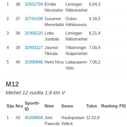
1
38
32931794
Emilia
Limingan
6.04,3
Nissinaho
Niittomiehet
2
37
32744198
Susanne
Oulun
6.18,5
Merenlahti
Hiihtoseura
3
36
31956220
Lotta
Limingan
6.21,4
Junttola
Niittomiehet
4
39
32993127
Jasmin
Ylikiimingin
7.00,4
Tikkala
Nuijamiehet
5
40
31990846
Heini Niva
Laitasaaren
7.06,2
Veto
M12
Miehet 12 vuotta 1.8 km V
Sportti-
Sija
Nro
Nimi
Seura
Tulos
Ranking
FIS
ID
1
43
40208868
Joni
Haukiputaan
11.52,8
Paavola
Veikot