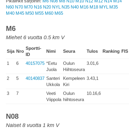
Pikalinkit sarjoihin:
M6
N08
M8
N10
M10
N12
M12
N14
M14
N60
N70
M70
N16
N20
NYL
N35
N40
M16
M18
MYL
M35
M40
M45
M50
M55
M60
M65
M6
Miehet 6 vuotta 0.5 km V
Sportti-
Sija
Nro
Nimi
Seura
Tulos
Ranking
FIS
ID
1
6
40157075
*Eetu
Oulun
3.01,6
Juola
Hiihtoseura
2
5
40140837
Santeri
Kempeleen
3.43,1
Ukkola
Kiri
3
7
Veeti
Oulun
10.16,6
Viippola
hiihtoseura
N08
Naiset 8 vuotta 1 km V