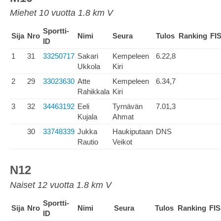
Miehet 10 vuotta 1.8 km V
Sportti-
Sija
Nro
Nimi
Seura
Tulos
Ranking
FI
ID
1
31
33250717
Sakari
Kempeleen
6.22,8
Ukkola
Kiri
2
29
33023630
Atte
Kempeleen
6.34,7
Rahikkala
Kiri
3
32
34463192
Eeli
Tyrnävän
7.01,3
Kujala
Ahmat
30
33748339
Jukka
Haukiputaan
DNS
Rautio
Veikot
N12
Naiset 12 vuotta 1.8 km V
Sportti-
Sija
Nro
Nimi
Seura
Tulos
Ranking
FIS
ID