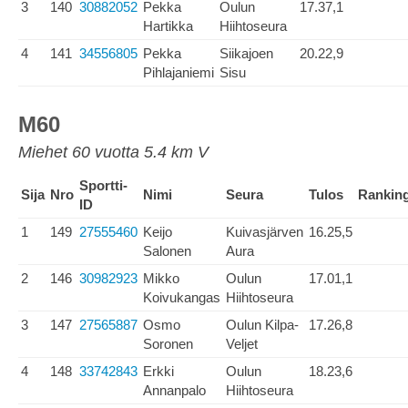
3
140
30882052
Pekka
Oulun
17.37,1
Hartikka
Hiihtoseura
4
141
34556805
Pekka
Siikajoen
20.22,9
Pihlajaniemi
Sisu
M60
Miehet 60 vuotta 5.4 km V
Sportti-
Sija
Nro
Nimi
Seura
Tulos
Rankin
ID
1
149
27555460
Keijo
Kuivasjärven
16.25,5
Salonen
Aura
2
146
30982923
Mikko
Oulun
17.01,1
Koivukangas
Hiihtoseura
3
147
27565887
Osmo
Oulun Kilpa-
17.26,8
Soronen
Veljet
4
148
33742843
Erkki
Oulun
18.23,6
Annanpalo
Hiihtoseura