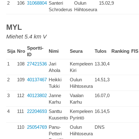
2
106
31068804
Santeri
Oulun
15.02,9
Schroderus
Hiihtoseura
MYL
Miehet 5.4 km V
Sportti-
Sija
Nro
Nimi
Seura
Tulos
Ranking
FIS
ID
1
108
27421536
Jari
Kempeleen
13.30,4
Ahola
Kiri
2
109
40137467
Heikki
Oulun
14.51,3
Tukki
Hiihtoseura
3
112
40123802
Janne
Vaalan
16.07,0
Karhu
Karhu
4
111
22204693
Santtu
Kempeleen
16.14,5
Kuusento
Pyrintö
110
25054769
Panu-
Oulun
DNS
Petteri
Hiihtoseura