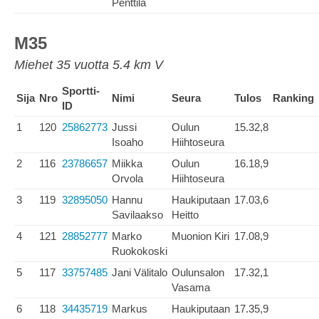
Penttilä
M35
Miehet 35 vuotta 5.4 km V
Sportti-
Sija
Nro
Nimi
Seura
Tulos
Ranking
ID
1
120
25862773
Jussi
Oulun
15.32,8
Isoaho
Hiihtoseura
2
116
23786657
Miikka
Oulun
16.18,9
Orvola
Hiihtoseura
3
119
32895050
Hannu
Haukiputaan
17.03,6
Savilaakso
Heitto
4
121
28852777
Marko
Muonion Kiri
17.08,9
Ruokokoski
5
117
33757485
Jani Välitalo
Oulunsalon
17.32,1
Vasama
6
118
34435719
Markus
Haukiputaan
17.35,9