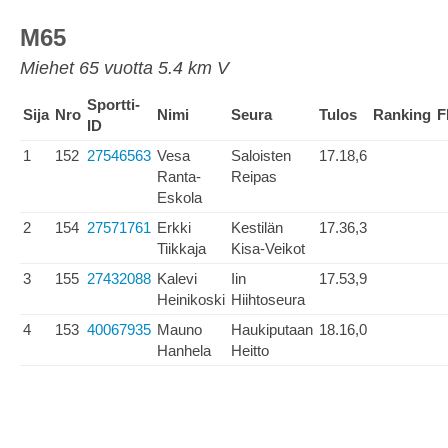
M65
Miehet 65 vuotta 5.4 km V
Sportti-
Sija
Nro
Nimi
Seura
Tulos
Ranking
F
ID
1
152
27546563
Vesa
Saloisten
17.18,6
Ranta-
Reipas
Eskola
2
154
27571761
Erkki
Kestilän
17.36,3
Tiikkaja
Kisa-Veikot
3
155
27432088
Kalevi
Iin
17.53,9
Heinikoski
Hiihtoseura
4
153
40067935
Mauno
Haukiputaan
18.16,0
Hanhela
Heitto