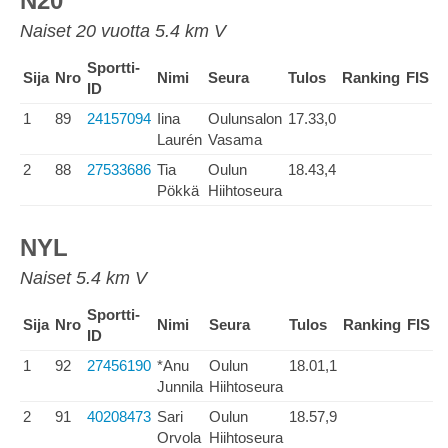
N20
Naiset 20 vuotta 5.4 km V
Sportti-
Sija
Nro
Nimi
Seura
Tulos
Ranking
FIS
ID
1
89
24157094
Iina
Oulunsalon
17.33,0
Laurén
Vasama
2
88
27533686
Tia
Oulun
18.43,4
Pökkä
Hiihtoseura
NYL
Naiset 5.4 km V
Sportti-
Sija
Nro
Nimi
Seura
Tulos
Ranking
FIS
ID
1
92
27456190
*Anu
Oulun
18.01,1
Junnila
Hiihtoseura
2
91
40208473
Sari
Oulun
18.57,9
Orvola
Hiihtoseura