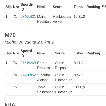
Sportti-
Sija
Nro
Nimi
Seura
Tulos
Ranking
FI
ID
1
71
27461431
Maija
Haukiputaan
10.31,2
Keskitalo
Veikot
M70
Miehet 70 vuotta 2.8 km V
Sportti-
Sija
Nro
Nimi
Seura
Tulos
Ranking
FI
ID
1
76
27549269
Eero
Oulun
8.41,3
Rahkola
Reipas
2
74
27416952
*Jaakko
Oulun
8.47,0
Alalahti
Hiihtoseura
3
75
Toivo
Oulun
11.06,9
Saikkonen
Hiihtoseura
N16