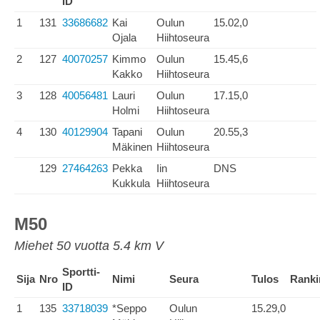
ID
1
131
33686682
Kai
Oulun
15.02,0
Ojala
Hiihtoseura
2
127
40070257
Kimmo
Oulun
15.45,6
Kakko
Hiihtoseura
3
128
40056481
Lauri
Oulun
17.15,0
Holmi
Hiihtoseura
4
130
40129904
Tapani
Oulun
20.55,3
Mäkinen
Hiihtoseura
129
27464263
Pekka
Iin
DNS
Kukkula
Hiihtoseura
M50
Miehet 50 vuotta 5.4 km V
Sportti-
Sija
Nro
Nimi
Seura
Tulos
Ranki
ID
1
135
33718039
*Seppo
Oulun
15.29,0