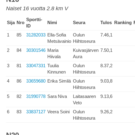
Naiset 16 vuotta 2.8 km V
Sportti-
Sija
Nro
Nimi
Seura
Tulos
Ranking
ID
1
85
31282033
Ella-Sofia
Oulun
7.46,1
Metsävainio
Hiihtoseura
2
84
30301546
Maria
Kuivasjärven
7.50,1
Hiivala
Aura
3
81
33047331
Tuulia
Oulun
8.37,2
Kinnunen
Hiihtoseura
4
86
33659680
Erika Similä
Oulun
9.03,8
Hiihtoseura
5
82
31990778
Sara Niva
Laitasaaren
9.13,6
Veto
6
83
33837127
Veera Soini
Oulun
9.26,2
Hiihtoseura