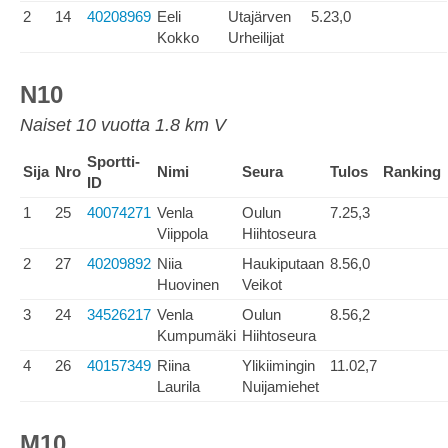
2
14
40208969
Eeli
Utajärven
5.23,0
Kokko
Urheilijat
N10
Naiset 10 vuotta 1.8 km V
Sportti-
Sija
Nro
Nimi
Seura
Tulos
Ranking
ID
1
25
40074271
Venla
Oulun
7.25,3
Viippola
Hiihtoseura
2
27
40209892
Niia
Haukiputaan
8.56,0
Huovinen
Veikot
3
24
34526217
Venla
Oulun
8.56,2
Kumpumäki
Hiihtoseura
4
26
40157349
Riina
Ylikiimingin
11.02,7
Laurila
Nuijamiehet
M10