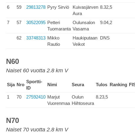
6
59
29813278
Pyry Sirviö
Kuivasjärven
8.32,5
Aura
7
57
30522095
Petteri
Oulunsalon
9.04,2
Tuomaranta
Vasama
62
33748313
Mikko
Haukiputaan
DNS
Rautio
Veikot
N60
Naiset 60 vuotta 2.8 km V
Sportti-
Sija
Nro
Nimi
Seura
Tulos
Ranking
FI
ID
1
70
27592410
Marjut
Oulun
8.23,5
Vuorenmaa
Hiihtoseura
N70
Naiset 70 vuotta 2.8 km V