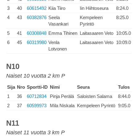
3
40
60615492
Kiia Tiiro
Iin Hiihtoseura
8:24.0
4
43
60382876
Seela
Kempeleen
8:25.0
Vasankari
Pyrintö
5
41
60308848
Emma Tihinen
Laitasaaren Veto
10:05.0
6
45
60319980
Venla
Laitasaaren Veto
10:09.0
Lotvonen
N10
Naiset 10 vuotta 2 km P
Sija
Nro
Sportti-ID
Nimi
Seura
Tulos
1
36
60712834
Pinja Perälä
Saloisten Salama
8:44.0
2
37
60599973
Mila Niskala
Kempeleen Pyrintö
9:05.0
N11
Naiset 11 vuotta 3 km P