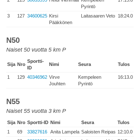
Pyrintö
3
127
34600625
Kirsi
Laitasaaren Veto
18:24.0
Pääkkönen
N50
Naiset 50 vuotta 5 km P
Sportti-
Sija
Nro
Nimi
Seura
Tulos
ID
1
129
40346962
Virve
Kempeleen
16:13.0
Jouhten
Pyrintö
N55
Naiset 55 vuotta 3 km P
Sija
Nro
Sportti-ID
Nimi
Seura
Tulos
1
69
33827616
Anita Lampela
Saloisten Reipas
12:10.0