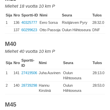
Miehet 18 vuotta 10 km P
Sija
Nro
Sportti-ID
Nimi
Seura
Tulos
1
136
40325777
Eero Sorsa
Ristijärven Pyry
28:32.0
137
60299623
Otto Passoja
Oulun Hiihtoseura
DNF
M40
Miehet 40 vuotta 10 km P
Sportti-
Sija
Nro
Nimi
Seura
Tulos
ID
1
141
27419506
Juha Auvinen
Oulun
28:13.0
Hiihtoseura
2
140
28739298
Hannu
Oulun
28:53.0
Kirstinä
Hiihtoseura
M45