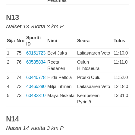
Pesämaa
N13
Naiset 13 vuotta 3 km P
Sportti-
Sija
Nro
Nimi
Seura
Tulos
ID
1
75
60161723
Eevi Juka
Laitasaaren Veto
11:10.0
2
76
60535834
Reeta
Oulun
11:11.0
Räsänen
Hiihtoseura
3
74
60440778
Hilda Peltola
Proski Oulu
11:52.0
4
72
40469280
Milja Tihinen
Laitasaaren Veto
12:18.0
5
73
60432310
Maya Niskala
Kempeleen
13:31.0
Pyrintö
N14
Naiset 14 vuotta 3 km P