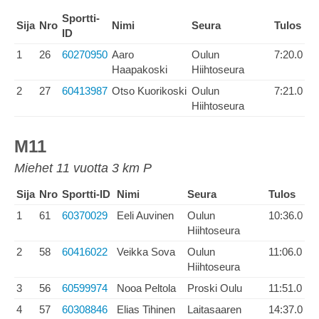
Sportti-
Sija
Nro
Nimi
Seura
Tulos
ID
1
26
60270950
Aaro
Oulun
7:20.0
Haapakoski
Hiihtoseura
2
27
60413987
Otso Kuorikoski
Oulun
7:21.0
Hiihtoseura
M11
Miehet 11 vuotta 3 km P
Sija
Nro
Sportti-ID
Nimi
Seura
Tulos
1
61
60370029
Eeli Auvinen
Oulun
10:36.0
Hiihtoseura
2
58
60416022
Veikka Sova
Oulun
11:06.0
Hiihtoseura
3
56
60599974
Nooa Peltola
Proski Oulu
11:51.0
4
57
60308846
Elias Tihinen
Laitasaaren
14:37.0