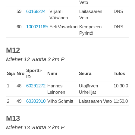
Veto
59
60168224
Viljami
Laitasaaren
DNS
Väisänen
Veto
60
100031169
Eeli Vasankari
Kempeleen
DNS
Pyrintö
M12
Miehet 12 vuotta 3 km P
Sportti-
Sija
Nro
Nimi
Seura
Tulos
ID
1
48
60291272
Hannes
Utajärven
10:30.0
Leinonen
Urheilijat
2
49
60303910
Vilho Schmitt
Laitasaaren Veto
11:50.0
M13
Miehet 13 vuotta 3 km P