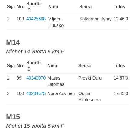
Sportti-
Sija
Nro
Nimi
Seura
Tulos
ID
1
103
40425668
Viljami
Sotkamon Jymy
12:46.0
Huusko
M14
Miehet 14 vuotta 5 km P
Sportti-
Sija
Nro
Nimi
Seura
Tulos
ID
1
99
40340070
Matias
Proski Oulu
14:57.0
Latomaa
2
100
40294675
Nooa Auvinen
Oulun
17:45.0
Hiihtoseura
M15
Miehet 15 vuotta 5 km P