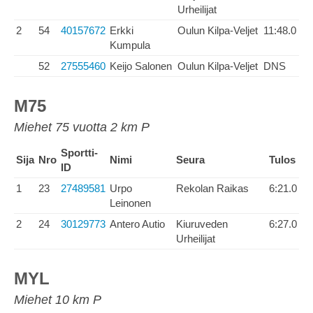
Urheilijat
2
54
40157672
Erkki
Oulun Kilpa-Veljet
11:48.0
Kumpula
52
27555460
Keijo Salonen
Oulun Kilpa-Veljet
DNS
M75
Miehet 75 vuotta 2 km P
Sportti-
Sija
Nro
Nimi
Seura
Tulos
ID
1
23
27489581
Urpo
Rekolan Raikas
6:21.0
Leinonen
2
24
30129773
Antero Autio
Kiuruveden
6:27.0
Urheilijat
MYL
Miehet 10 km P