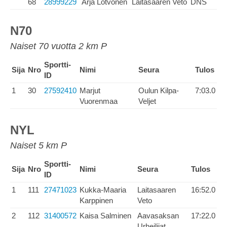
68
28999229
Arja Lotvonen
Laitasaaren Veto
DNS
N70
Naiset 70 vuotta 2 km P
Sportti-
Sija
Nro
Nimi
Seura
Tulos
ID
1
30
27592410
Marjut
Oulun Kilpa-
7:03.0
Vuorenmaa
Veljet
NYL
Naiset 5 km P
Sportti-
Sija
Nro
Nimi
Seura
Tulos
ID
1
111
27471023
Kukka-Maaria
Laitasaaren
16:52.0
Karppinen
Veto
2
112
31400572
Kaisa Salminen
Aavasaksan
17:22.0
Urheilijat