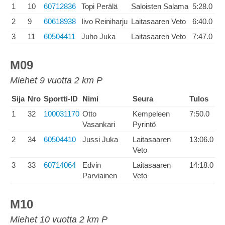
1
10
60712836
Topi Perälä
Saloisten Salama
5:28.0
2
9
60618938
Iivo Reiniharju
Laitasaaren Veto
6:40.0
3
11
60504411
Juho Juka
Laitasaaren Veto
7:47.0
M09
Miehet 9 vuotta 2 km P
Sija
Nro
Sportti-ID
Nimi
Seura
Tulos
1
32
100031170
Otto
Kempeleen
7:50.0
Vasankari
Pyrintö
2
34
60504410
Jussi Juka
Laitasaaren
13:06.0
Veto
3
33
60714064
Edvin
Laitasaaren
14:18.0
Parviainen
Veto
M10
Miehet 10 vuotta 2 km P