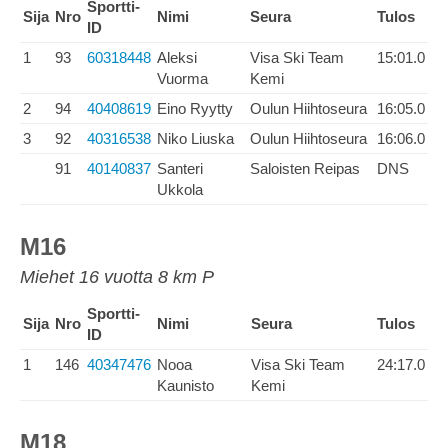
Sportti-
Sija
Nro
Nimi
Seura
Tulos
ID
1
93
60318448
Aleksi
Visa Ski Team
15:01.0
Vuorma
Kemi
2
94
40408619
Eino Ryytty
Oulun Hiihtoseura
16:05.0
3
92
40316538
Niko Liuska
Oulun Hiihtoseura
16:06.0
91
40140837
Santeri
Saloisten Reipas
DNS
Ukkola
M16
Miehet 16 vuotta 8 km P
Sportti-
Sija
Nro
Nimi
Seura
Tulos
ID
1
146
40347476
Nooa
Visa Ski Team
24:17.0
Kaunisto
Kemi
M18