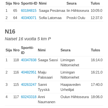
Sija
Nro
Sportti-ID
Nimi
Seura
Tulos
1
65
60184815
Saaga Pesämaa
Iin Hiihtoseura
10:09.0
2
64
40340071
Sofia Latomaa
Proski Oulu
12:37.0
N16
Naiset 16 vuotta 5 km P
Sportti-
Sija
Nro
Nimi
Seura
Tulos
ID
1
118
40347838
Saaga Sassi
Limingan
16:14.0
Niittomiehet
2
116
40482951
Maiju
Limingan
16:21.0
Palosaari
Niittomiehet
3
115
40263247
Sanni
Haapaveden
17:40.0
Tyyskä
Urheilijat
4
117
60243318
Anni
Oulun Hiihtoseura
18:06.0
Naumanen