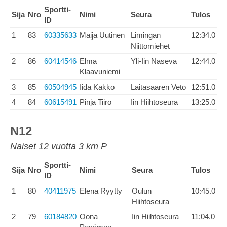
Sportti-
Sija
Nro
Nimi
Seura
Tulos
ID
1
83
60335633
Maija Uutinen
Limingan
12:34.0
Niittomiehet
2
86
60414546
Elma
Yli-Iin Naseva
12:44.0
Klaavuniemi
3
85
60504945
Iida Kakko
Laitasaaren Veto
12:51.0
4
84
60615491
Pinja Tiiro
Iin Hiihtoseura
13:25.0
N12
Naiset 12 vuotta 3 km P
Sportti-
Sija
Nro
Nimi
Seura
Tulos
ID
1
80
40411975
Elena Ryytty
Oulun
10:45.0
Hiihtoseura
2
79
60184820
Oona
Iin Hiihtoseura
11:04.0