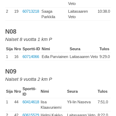
Veto
2
19
60713218
Saaga
Laitasaaren
10:38.0
Parkkila
Veto
N08
Naiset 8 vuotta 1 km P
Sija
Nro
Sportti-ID
Nimi
Seura
Tulos
1
16
60714066
Edla Parviainen
Laitasaaren Veto
9:29.0
N09
Naiset 9 vuotta 2 km P
Sportti-
Sija
Nro
Nimi
Seura
Tulos
ID
1
44
60414618
Iisa
Yli-Iin Naseva
7:51.0
Klaavuniemi
2
42
60615529
Helmi Kakko
Laitasaaren Veto
8:22.0