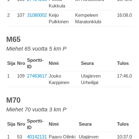
Kukkula
2
107
31080002
Keijo
Kempeleen
16:08.0
Pulkkinen
Maratonklubi
M65
Miehet 65 vuotta 5 km P
Sportti-
Sija
Nro
Nimi
Seura
Tulos
ID
1
109
27463617
Jouko
Utajärven
17:46.0
Karppinen
Urheilijat
M70
Miehet 70 vuotta 3 km P
Sportti-
Sija
Nro
Nimi
Seura
Tulos
ID
1
53
40142131
Paavo Oilinki
Utajärven
10:37.0