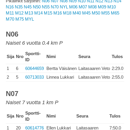
Pikalinkit sarjoihin:
N06
N07
N08
N09
N10
N11
N12
N13
N14
N16
N35
N45
N50
N55
N70
NYL
M06
M07
M08
M09
M10
M11
M12
M13
M14
M15
M16
M18
M40
M45
M50
M55
M65
M70
M75
MYL
N06
Naiset 6 vuotta 0.4 km P
Sportti-
Sija
Nro
Nimi
Seura
Tulos
ID
1
6
60644659
Bertta Väisänen
Laitasaaren Veto
2:29.0
2
5
60713033
Linnea Lukkari
Laitasaaren Veto
2:55.0
N07
Naiset 7 vuotta 1 km P
Sportti-
Sija
Nro
Nimi
Seura
Tulos
ID
1
20
60614776
Ellen Lukkari
Laitasaaren
7:50.0