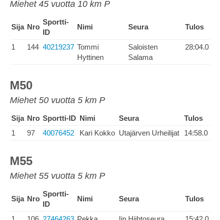
Miehet 45 vuotta 10 km P
Sportti-
Sija
Nro
Nimi
Seura
Tulos
ID
1
144
40219237
Tommi
Saloisten
28:04.0
Hyttinen
Salama
M50
Miehet 50 vuotta 5 km P
Sija
Nro
Sportti-ID
Nimi
Seura
Tulos
1
97
40076452
Kari Kokko
Utajärven Urheilijat
14:58.0
M55
Miehet 55 vuotta 5 km P
Sportti-
Sija
Nro
Nimi
Seura
Tulos
ID
1
106
27464263
Pekka
Iin Hiihtoseura
15:42.0