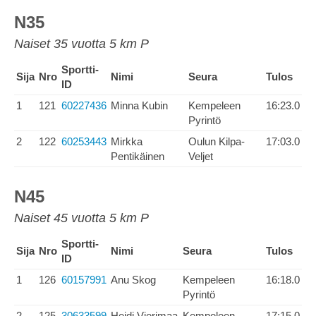
N35
Naiset 35 vuotta 5 km P
Sportti-
Sija
Nro
Nimi
Seura
Tulos
ID
1
121
60227436
Minna Kubin
Kempeleen
16:23.0
Pyrintö
2
122
60253443
Mirkka
Oulun Kilpa-
17:03.0
Pentikäinen
Veljet
N45
Naiset 45 vuotta 5 km P
Sportti-
Sija
Nro
Nimi
Seura
Tulos
ID
1
126
60157991
Anu Skog
Kempeleen
16:18.0
Pyrintö
2
125
30633599
Heidi Vierimaa
Kempeleen
17:15.0