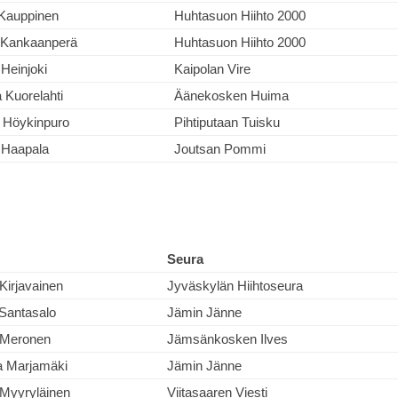
Kauppinen
Huhtasuon Hiihto 2000
 Kankaanperä
Huhtasuon Hiihto 2000
 Heinjoki
Kaipolan Vire
 Kuorelahti
Äänekosken Huima
 Höykinpuro
Pihtiputaan Tuisku
 Haapala
Joutsan Pommi
Seura
 Kirjavainen
Jyväskylän Hiihtoseura
Santasalo
Jämin Jänne
 Meronen
Jämsänkosken Ilves
a Marjamäki
Jämin Jänne
Myyryläinen
Viitasaaren Viesti