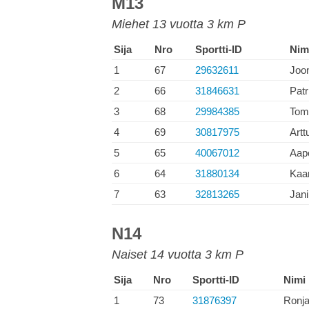
M13
Miehet 13 vuotta 3 km P
Sija
Nro
Sportti-ID
Nim
1
67
29632611
Joo
2
66
31846631
Patr
3
68
29984385
Tomi
4
69
30817975
Artt
5
65
40067012
Aap
6
64
31880134
Kaar
7
63
32813265
Jani
N14
Naiset 14 vuotta 3 km P
Sija
Nro
Sportti-ID
Nimi
1
73
31876397
Ronja