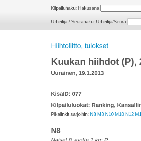
Kilpailuhaku:
Hakusana
Urheilija / Seurahaku:
Urheilija/Seura
Hiihtoliitto, tulokset
Kuukan hiihdot (P),
Uurainen, 19.1.2013
KisaID: 077
Kilpailuluokat: Ranking, Kansalli
Pikalinkit sarjoihin:
N8
M8
N10
M10
N12
M
N8
Naiset 8 vuotta 1 km P