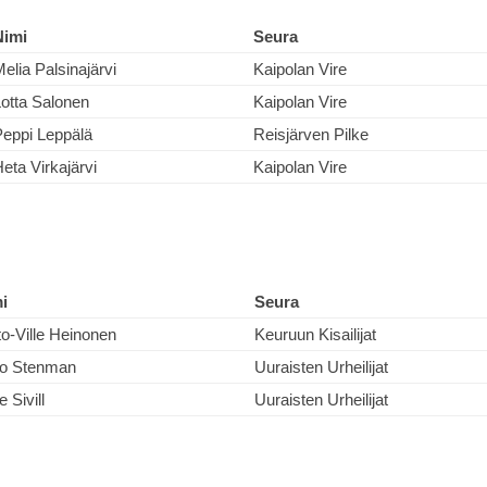
Nimi
Seura
elia Palsinajärvi
Kaipolan Vire
otta Salonen
Kaipolan Vire
Peppi Leppälä
Reisjärven Pilke
eta Virkajärvi
Kaipolan Vire
i
Seura
to-Ville Heinonen
Keuruun Kisailijat
ho Stenman
Uuraisten Urheilijat
e Sivill
Uuraisten Urheilijat