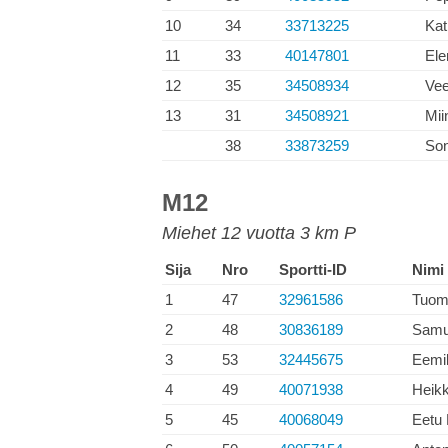
10
34
33713225
Kat
11
33
40147801
Ele
12
35
34508934
Ve
13
31
34508921
Mii
38
33873259
Son
M12
Miehet 12 vuotta 3 km P
Sija
Nro
Sportti-ID
Nimi
1
47
32961586
Tuom
2
48
30836189
Samul
3
53
32445675
Eemil
4
49
40071938
Heikk
5
45
40068049
Eetu 