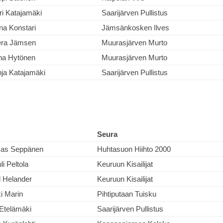
ri Katajamäki
Saarijärven Pullistus
na Konstari
Jämsänkosken Ilves
era Jämsen
Muurasjärven Murto
na Hytönen
Muurasjärven Murto
ja Katajamäki
Saarijärven Pullistus
Seura
as Seppänen
Huhtasuon Hiihto 2000
i Peltola
Keuruun Kisailijat
 Helander
Keuruun Kisailijat
i Marin
Pihtiputaan Tuisku
Etelämäki
Saarijärven Pullistus