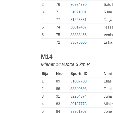
2
76
30984730
Satu 
3
71
31071891
Riina
4
77
31523831
Tanja
5
74
30017487
Tessa
6
75
33883456
Venla
72
33675305
Erika
M14
Miehet 14 vuotta 3 km P
Sija
Nro
Sportti-ID
Nimi
1
89
31007700
Elias
2
86
33840693
Tomi 
3
91
32254374
Juha
4
83
30137778
Misk
5
84
33361703
Jone 