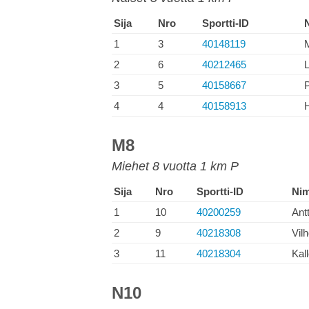
Sija
Nro
Sportti-ID
1
3
40148119
M
2
6
40212465
L
3
5
40158667
4
4
40158913
H
M8
Miehet 8 vuotta 1 km P
Sija
Nro
Sportti-ID
Nim
1
10
40200259
Ant
2
9
40218308
Vil
3
11
40218304
Kall
N10