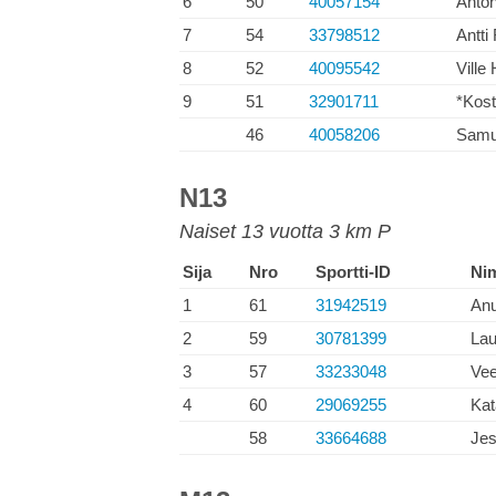
6
50
40057154
Anton
7
54
33798512
Antti 
8
52
40095542
Ville
9
51
32901711
*Kost
46
40058206
Samu
N13
Naiset 13 vuotta 3 km P
Sija
Nro
Sportti-ID
Ni
1
61
31942519
An
2
59
30781399
Lau
3
57
33233048
Vee
4
60
29069255
Kat
58
33664688
Jes