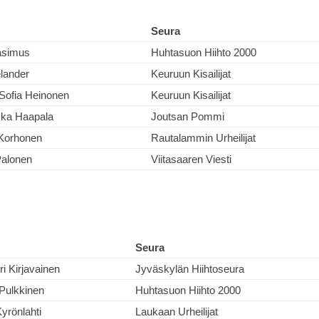
Seura
Rasimus
Huhtasuon Hiihto 2000
elander
Keuruun Kisailijat
Sofia Heinonen
Keuruun Kisailijat
kka Haapala
Joutsan Pommi
Korhonen
Rautalammin Urheilijat
Palonen
Viitasaaren Viesti
Seura
ri Kirjavainen
Jyväskylän Hiihtoseura
 Pulkkinen
Huhtasuon Hiihto 2000
Kyrönlahti
Laukaan Urheilijat