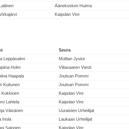
Laitinen
Äänekosken Huima
Virkajärvi
Kaipolan Vire
mi
Seura
a Leppäsalmi
Multian Jyske
piina Holm
Viitasaaren Viesti
iina Haapala
Joutsan Pommi
ri Kuitunen
Joutsan Pommi
a Kokkinen
Kaipolan Vire
i Lahtela
Kaipolan Vire
ja Väisänen
Uuraisten Urheilijat
 Inola
Laukaan Urheilijat
pi Salonen
Kaipolan Vire