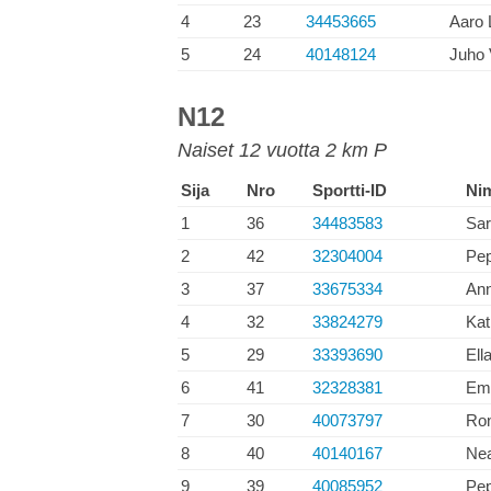
4
23
34453665
Aaro 
5
24
40148124
Juho 
N12
Naiset 12 vuotta 2 km P
Sija
Nro
Sportti-ID
Ni
1
36
34483583
Sar
2
42
32304004
Pep
3
37
33675334
Ann
4
32
33824279
Kat
5
29
33393690
Ell
6
41
32328381
Emm
7
30
40073797
Ron
8
40
40140167
Nea
9
39
40085952
Pep