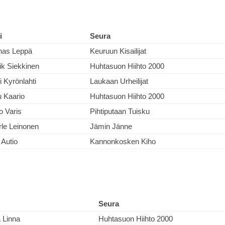
i
Seura
nas Leppä
Keuruun Kisailijat
ik Siekkinen
Huhtasuon Hiihto 2000
 Kyrönlahti
Laukaan Urheilijat
u Kaario
Huhtasuon Hiihto 2000
o Varis
Pihtiputaan Tuisku
le Leinonen
Jämin Jänne
 Autio
Kannonkosken Kiho
Seura
 Linna
Huhtasuon Hiihto 2000