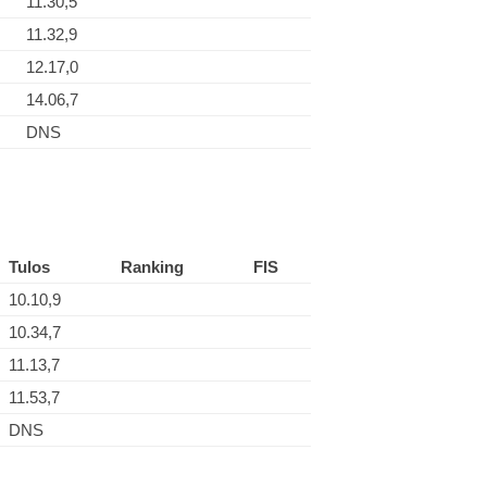
11.30,5
11.32,9
12.17,0
14.06,7
DNS
Tulos
Ranking
FIS
10.10,9
10.34,7
11.13,7
11.53,7
DNS