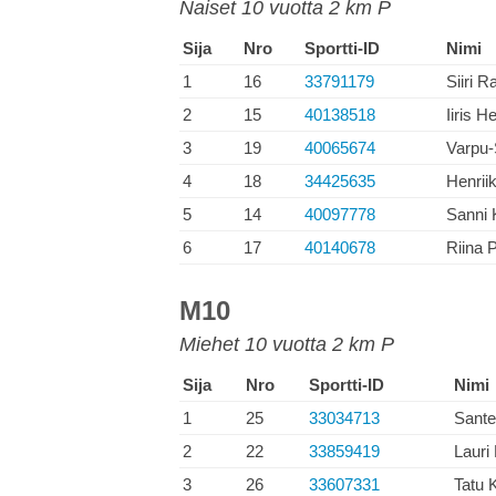
Naiset 10 vuotta 2 km P
Sija
Nro
Sportti-ID
Nimi
1
16
33791179
Siiri 
2
15
40138518
Iiris H
3
19
40065674
Varpu-
4
18
34425635
Henrii
5
14
40097778
Sanni 
6
17
40140678
Riina 
M10
Miehet 10 vuotta 2 km P
Sija
Nro
Sportti-ID
Nimi
1
25
33034713
Sante
2
22
33859419
Lauri
3
26
33607331
Tatu 