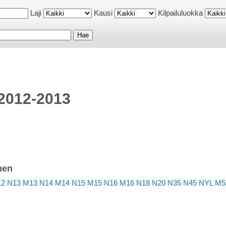
Laji
Kausi
Kilpailuluokka
 2012-2013
nen
12
N13
M13
N14
M14
N15
M15
N16
M16
N18
N20
N35
N45
NYL
M5