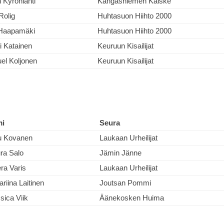
 Kyrönlahti
Kangasniemen Kalske
Rolig
Huhtasuon Hiihto 2000
 Haapamäki
Huhtasuon Hiihto 2000
i Katainen
Keuruun Kisailijat
el Koljonen
Keuruun Kisailijat
mi
Seura
u Kovanen
Laukaan Urheilijat
ra Salo
Jämin Jänne
ra Varis
Laukaan Urheilijat
ariina Laitinen
Joutsan Pommi
sica Viik
Äänekosken Huima