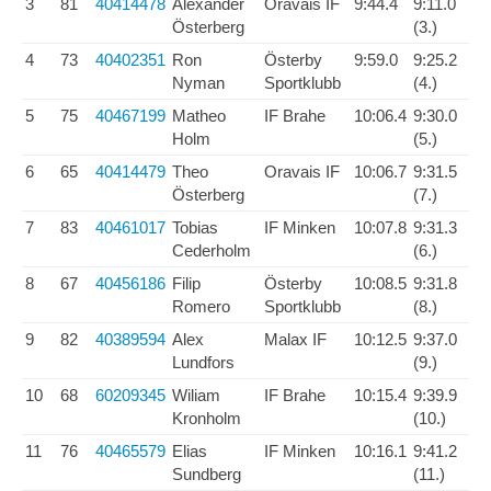
3
81
40414478
Alexander
Oravais IF
9:44.4
9:11.0
Österberg
(3.)
4
73
40402351
Ron
Österby
9:59.0
9:25.2
Nyman
Sportklubb
(4.)
5
75
40467199
Matheo
IF Brahe
10:06.4
9:30.0
Holm
(5.)
6
65
40414479
Theo
Oravais IF
10:06.7
9:31.5
Österberg
(7.)
7
83
40461017
Tobias
IF Minken
10:07.8
9:31.3
Cederholm
(6.)
8
67
40456186
Filip
Österby
10:08.5
9:31.8
Romero
Sportklubb
(8.)
9
82
40389594
Alex
Malax IF
10:12.5
9:37.0
Lundfors
(9.)
10
68
60209345
Wiliam
IF Brahe
10:15.4
9:39.9
Kronholm
(10.)
11
76
40465579
Elias
IF Minken
10:16.1
9:41.2
Sundberg
(11.)