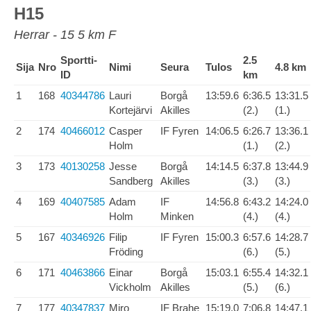
H15
Herrar - 15 5 km F
Sportti-
2.5
Sija
Nro
Nimi
Seura
Tulos
4.8 km
ID
km
1
168
40344786
Lauri
Borgå
13:59.6
6:36.5
13:31.5
Kortejärvi
Akilles
(2.)
(1.)
2
174
40466012
Casper
IF Fyren
14:06.5
6:26.7
13:36.1
Holm
(1.)
(2.)
3
173
40130258
Jesse
Borgå
14:14.5
6:37.8
13:44.9
Sandberg
Akilles
(3.)
(3.)
4
169
40407585
Adam
IF
14:56.8
6:43.2
14:24.0
Holm
Minken
(4.)
(4.)
5
167
40346926
Filip
IF Fyren
15:00.3
6:57.6
14:28.7
Fröding
(6.)
(5.)
6
171
40463866
Einar
Borgå
15:03.1
6:55.4
14:32.1
Vickholm
Akilles
(5.)
(6.)
7
177
40347837
Miro
IF Brahe
15:19.0
7:06.8
14:47.1