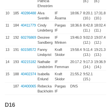
Patricia
(8.)
(8.)
Ehnström
10
185
40286488
Alva
IF
18:06.7
8:20.1
17:31.8
Svenlin
Åsarna
(10.)
(10.)
11
184
40411779
Cindy
Pargas
18:36.6
8:42.8
18:02.4
Lindeberg
IF
(11.)
(11.)
12
192
60276869
Desiree
IF
19:46.0
9:02.0
19:07.4
Sandberg
Minken
(12.)
(12.)
13
191
60158572
Fanny
Kraft
19:58.4
9:11.4
19:21.3
Lindqvist
Skidor
(13.)
(13.)
14
193
40215182
Nathalie
IF
20:17.2
9:17.3
19:36.9
Lindström
Femman
(14.)
(14.)
15
188
40402374
Isabella
Kraft
21:55.2
9:52.1
Enlund
Skidor
(15.)
187
40400065
Rebecka
Pargas
DNS
Backholm
IF
D16