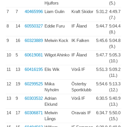
Hjulfors
(5.)
7
7
40465996
Liam Gulin
Kraft Skidor
5:31.2
4:49.7
(7.)
8
14
60550327
Eddie Furu
IF Åland
5:44.7
5:04.4
(8.)
9
16
60323889
Melwin Kock
IK Falken
5:45.6
5:04.8
(9.)
10
5
60619081
Wilgot Ahinko
IF Åland
5:47.7
5:05.3
(10.)
11
13
60416195
Elis Wik
Vörå IF
5:51.3
5:09.2
(11.)
12
19
60299525
Miika
Österby
5:54.6
5:13.3
Nyholm
Sportklubb
(12.)
13
9
60303532
Adrian
Vörå IF
6:30.5
5:40.9
Eklund
(13.)
14
17
60306871
Melwin
Oravais IF
6:34.7
5:50.0
Långs
(15.)