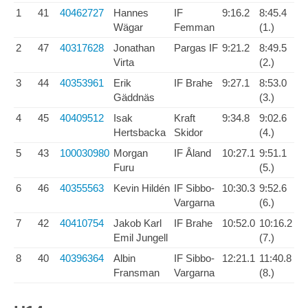
1
41
40462727
Hannes
IF
9:16.2
8:45.4
Wägar
Femman
(1.)
2
47
40317628
Jonathan
Pargas IF
9:21.2
8:49.5
Virta
(2.)
3
44
40353961
Erik
IF Brahe
9:27.1
8:53.0
Gäddnäs
(3.)
4
45
40409512
Isak
Kraft
9:34.8
9:02.6
Hertsbacka
Skidor
(4.)
5
43
100030980
Morgan
IF Åland
10:27.1
9:51.1
Furu
(5.)
6
46
40355563
Kevin Hildén
IF Sibbo-
10:30.3
9:52.6
Vargarna
(6.)
7
42
40410754
Jakob Karl
IF Brahe
10:52.0
10:16.2
Emil Jungell
(7.)
8
40
40396364
Albin
IF Sibbo-
12:21.1
11:40.8
Fransman
Vargarna
(8.)