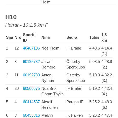
Holm
H10
Herrar - 10 1.5 km F
Sportti-
1.3
Sija
Nro
Nimi
Seura
Tulos
ID
km
1
12
40467186
Noel Holm
IF Brahe
4:49.6
4:14.4
(1.)
2
3
60192732
Julian
Österby
5:03.5
4:28.9
Romero
Sportklubb
(2.)
3
11
60192730
Anton
Österby
5:10.3
4:32.2
Nyman
Sportklubb
(3.)
4
20
60506675
Noa Bror
IF Brahe
5:19.2
4:42.4
Göran Thylin
(4.)
5
4
60414587
Akseli
Pargas IF
5:25.2
4:48.0
Heinonen
(6.)
6
8
60495816
Melvin
IK Falken
5:26.2
4:47.4