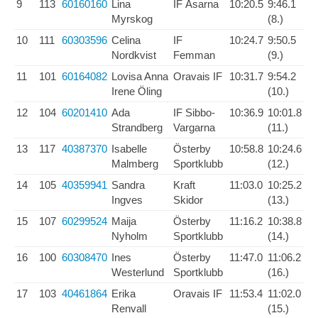
9
113
60160160
Lina
IF Åsarna
10:20.5
9:46.1
Myrskog
(8.)
10
111
60303596
Celina
IF
10:24.7
9:50.5
Nordkvist
Femman
(9.)
11
101
60164082
Lovisa Anna
Oravais IF
10:31.7
9:54.2
Irene Öling
(10.)
12
104
60201410
Ada
IF Sibbo-
10:36.9
10:01.8
Strandberg
Vargarna
(11.)
13
117
40387370
Isabelle
Österby
10:58.8
10:24.6
Malmberg
Sportklubb
(12.)
14
105
40359941
Sandra
Kraft
11:03.0
10:25.2
Ingves
Skidor
(13.)
15
107
60299524
Maija
Österby
11:16.2
10:38.8
Nyholm
Sportklubb
(14.)
16
100
60308470
Ines
Österby
11:47.0
11:06.2
Westerlund
Sportklubb
(16.)
17
103
40461864
Erika
Oravais IF
11:53.4
11:02.0
Renvall
(15.)