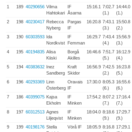
1
189
40290656
Vilma
IF
15:16.1
7:02.7
14:44.0
Hahtokari
Åsarna
(1.)
(1.)
2
198
40230417
Rebecca
Pargas
16:20.8
7:43.1
15:50.8
Nyberg
IF
(3.)
(2.)
3
190
60303593
Ida
IF
16:29.7
7:43.4
15:56.9
Nordkvist
Femman
(4.)
(3.)
4
195
40194835
Alisa
Borgå
16:46.6
7:51.7
16:12.9
Kiiski
Akilles
(5.)
(4.)
5
194
40383632
Inez
Kraft
16:56.9
7:42.5
16:23.8
Sandberg
Skidor
(2.)
(5.)
6
196
40293369
Linn
Oravais
17:30.0
8:05.3
16:55.6
Österberg
IF
(6.)
(6.)
7
186
40399075
Kajsa
IF
17:54.2
8:07.2
17:16.4
Ekholm
Minken
(7.)
(7.)
8
197
60312513
Agnes
IF
18:04.0
8:18.6
17:29.7
Liljeqvist
Minken
(9.)
(9.)
9
199
40198176
Stella
Vörå IF
18:05.9
8:16.8
17:29.1