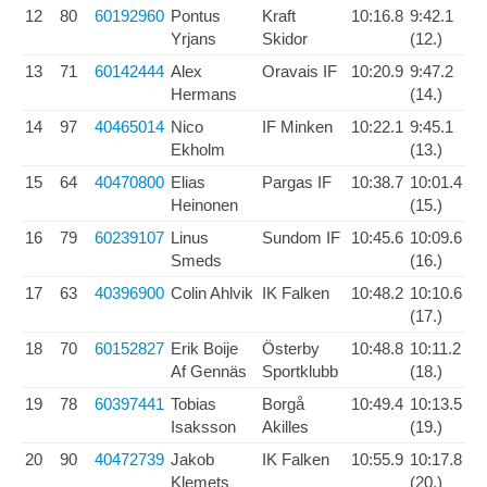
12
80
60192960
Pontus
Kraft
10:16.8
9:42.1
Yrjans
Skidor
(12.)
13
71
60142444
Alex
Oravais IF
10:20.9
9:47.2
Hermans
(14.)
14
97
40465014
Nico
IF Minken
10:22.1
9:45.1
Ekholm
(13.)
15
64
40470800
Elias
Pargas IF
10:38.7
10:01.4
Heinonen
(15.)
16
79
60239107
Linus
Sundom IF
10:45.6
10:09.6
Smeds
(16.)
17
63
40396900
Colin Ahlvik
IK Falken
10:48.2
10:10.6
(17.)
18
70
60152827
Erik Boije
Österby
10:48.8
10:11.2
Af Gennäs
Sportklubb
(18.)
19
78
60397441
Tobias
Borgå
10:49.4
10:13.5
Isaksson
Akilles
(19.)
20
90
40472739
Jakob
IK Falken
10:55.9
10:17.8
Klemets
(20.)