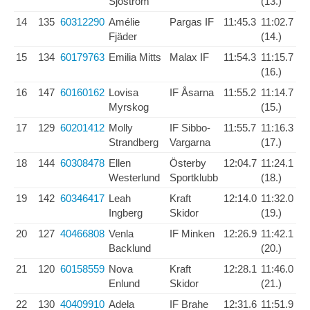
Sjöström
(13.)
14
135
60312290
Amélie
Pargas IF
11:45.3
11:02.7
Fjäder
(14.)
15
134
60179763
Emilia Mitts
Malax IF
11:54.3
11:15.7
(16.)
16
147
60160162
Lovisa
IF Åsarna
11:55.2
11:14.7
Myrskog
(15.)
17
129
60201412
Molly
IF Sibbo-
11:55.7
11:16.3
Strandberg
Vargarna
(17.)
18
144
60308478
Ellen
Österby
12:04.7
11:24.1
Westerlund
Sportklubb
(18.)
19
142
60346417
Leah
Kraft
12:14.0
11:32.0
Ingberg
Skidor
(19.)
20
127
40466808
Venla
IF Minken
12:26.9
11:42.1
Backlund
(20.)
21
120
60158559
Nova
Kraft
12:28.1
11:46.0
Enlund
Skidor
(21.)
22
130
40409910
Adela
IF Brahe
12:31.6
11:51.9