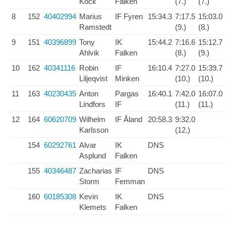
Kock
Falken
(7.)
(7.)
8
152
40402994
Marius
IF Fyren
15:34.3
7:17.5
15:03.0
Ramstedt
(9.)
(8.)
9
151
40396899
Tony
IK
15:44.2
7:16.6
15:12.7
Ahlvik
Falken
(8.)
(9.)
10
162
40341116
Robin
IF
16:10.4
7:27.0
15:39.7
Liljeqvist
Minken
(10.)
(10.)
11
163
40230435
Anton
Pargas
16:40.1
7:42.0
16:07.0
Lindfors
IF
(11.)
(11.)
12
164
60620709
Wilhelm
IF Åland
20:58.3
9:32.0
Karlsson
(12.)
154
60292761
Alvar
IK
DNS
Asplund
Falken
155
40346487
Zacharias
IF
DNS
Storm
Femman
160
60185308
Kevin
IK
DNS
Klemets
Falken