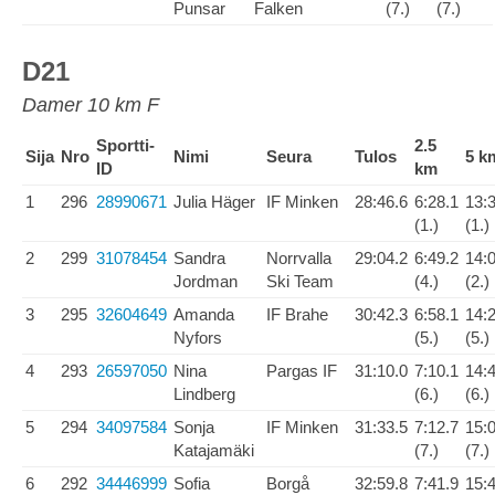
Punsar
Falken
(7.)
(7.)
D21
Damer 10 km F
Sportti-
2.5
Sija
Nro
Nimi
Seura
Tulos
5 k
ID
km
1
296
28990671
Julia Häger
IF Minken
28:46.6
6:28.1
13:
(1.)
(1.)
2
299
31078454
Sandra
Norrvalla
29:04.2
6:49.2
14:
Jordman
Ski Team
(4.)
(2.)
3
295
32604649
Amanda
IF Brahe
30:42.3
6:58.1
14:
Nyfors
(5.)
(5.)
4
293
26597050
Nina
Pargas IF
31:10.0
7:10.1
14:
Lindberg
(6.)
(6.)
5
294
34097584
Sonja
IF Minken
31:33.5
7:12.7
15:
Katajamäki
(7.)
(7.)
6
292
34446999
Sofia
Borgå
32:59.8
7:41.9
15: