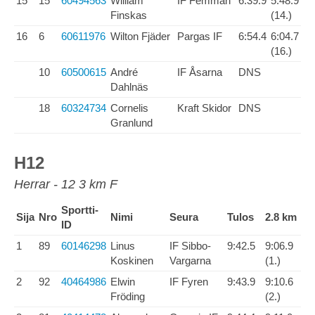
15
15
60494563
William
IF Femman
6:39.9
5:48.9
Finskas
(14.)
16
6
60611976
Wilton Fjäder
Pargas IF
6:54.4
6:04.7
(16.)
10
60500615
André
IF Åsarna
DNS
Dahlnäs
18
60324734
Cornelis
Kraft Skidor
DNS
Granlund
H12
Herrar - 12 3 km F
Sportti-
Sija
Nro
Nimi
Seura
Tulos
2.8 km
ID
1
89
60146298
Linus
IF Sibbo-
9:42.5
9:06.9
Koskinen
Vargarna
(1.)
2
92
40464986
Elwin
IF Fyren
9:43.9
9:10.6
Fröding
(2.)