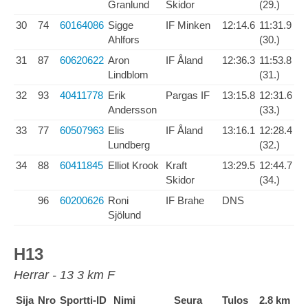
Granlund
Skidor
(29.)
30
74
60164086
Sigge
IF Minken
12:14.6
11:31.9
Ahlfors
(30.)
31
87
60620622
Aron
IF Åland
12:36.3
11:53.8
Lindblom
(31.)
32
93
40411778
Erik
Pargas IF
13:15.8
12:31.6
Andersson
(33.)
33
77
60507963
Elis
IF Åland
13:16.1
12:28.4
Lundberg
(32.)
34
88
60411845
Elliot Krook
Kraft
13:29.5
12:44.7
Skidor
(34.)
96
60200626
Roni
IF Brahe
DNS
Sjölund
H13
Herrar - 13 3 km F
Sija
Nro
Sportti-ID
Nimi
Seura
Tulos
2.8 km