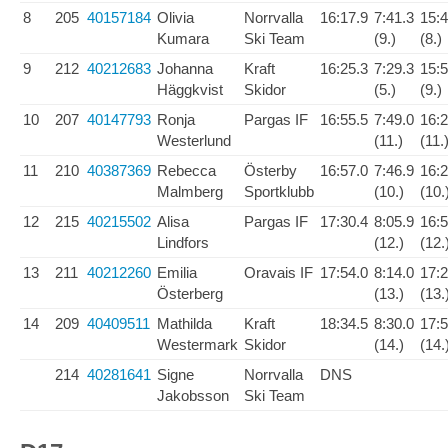
8
205
40157184
Olivia
Norrvalla
16:17.9
7:41.3
15:4
Kumara
Ski Team
(9.)
(8.)
9
212
40212683
Johanna
Kraft
16:25.3
7:29.3
15:5
Häggkvist
Skidor
(5.)
(9.)
10
207
40147793
Ronja
Pargas IF
16:55.5
7:49.0
16:2
Westerlund
(11.)
(11.
11
210
40387369
Rebecca
Österby
16:57.0
7:46.9
16:2
Malmberg
Sportklubb
(10.)
(10.
12
215
40215502
Alisa
Pargas IF
17:30.4
8:05.9
16:5
Lindfors
(12.)
(12.
13
211
40212260
Emilia
Oravais IF
17:54.0
8:14.0
17:2
Österberg
(13.)
(13.
14
209
40409511
Mathilda
Kraft
18:34.5
8:30.0
17:5
Westermark
Skidor
(14.)
(14.
214
40281641
Signe
Norrvalla
DNS
Jakobsson
Ski Team