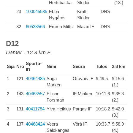
Hertsbacka
Skidor
(13.)
23
100045535
Ebba
Kraft
DNS
Nygårds
Skidor
32
60538566
Emma Mitts
Malax IF
DNS
D12
Damer - 12 3 km F
Sportti-
Sija
Nro
Nimi
Seura
Tulos
2.8 km
ID
1
121
40464485
Saga
Oravais IF
9:49.5
9:15.6
Markén
(1.)
2
143
40463557
Ellinor
IF Minken
10:11.6
9:35.3
Forsman
(2.)
3
131
40411784
Ylva Heikius
Pargas IF
10:18.2
9:42.0
(3.)
4
137
40468424
Veera
Vörå IF
10:33.7
9:58.9
Salokangas
(4.)