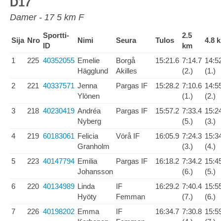
D17
Damer - 17 5 km F
Sportti-
2.5
Sija
Nro
Nimi
Seura
Tulos
4.8 
ID
km
1
225
40352055
Emelie
Borgå
15:21.6
7:14.7
14:5
Hägglund
Akilles
(2.)
(1.)
2
221
40337571
Jenna
Pargas IF
15:28.2
7:10.6
14:5
Ylönen
(1.)
(2.)
3
218
40230419
Andréa
Pargas IF
15:57.2
7:33.4
15:2
Nyberg
(5.)
(3.)
4
219
60183061
Felicia
Vörå IF
16:05.9
7:24.3
15:3
Granholm
(3.)
(4.)
5
223
40147794
Emilia
Pargas IF
16:18.2
7:34.2
15:4
Johansson
(6.)
(5.)
6
220
40134989
Linda
IF
16:29.2
7:40.4
15:5
Hyöty
Femman
(7.)
(6.)
7
226
40198202
Emma
IF
16:34.7
7:30.8
15:5