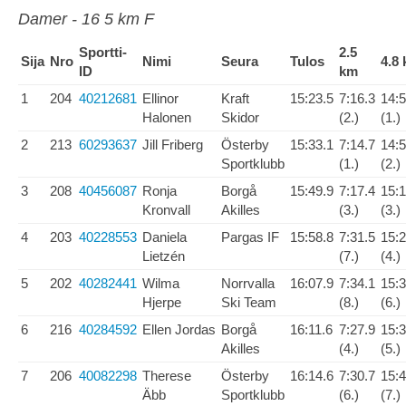
Damer - 16 5 km F
Sportti-
2.5
Sija
Nro
Nimi
Seura
Tulos
4.8
ID
km
1
204
40212681
Ellinor
Kraft
15:23.5
7:16.3
14:5
Halonen
Skidor
(2.)
(1.)
2
213
60293637
Jill Friberg
Österby
15:33.1
7:14.7
14:5
Sportklubb
(1.)
(2.)
3
208
40456087
Ronja
Borgå
15:49.9
7:17.4
15:1
Kronvall
Akilles
(3.)
(3.)
4
203
40228553
Daniela
Pargas IF
15:58.8
7:31.5
15:2
Lietzén
(7.)
(4.)
5
202
40282441
Wilma
Norrvalla
16:07.9
7:34.1
15:3
Hjerpe
Ski Team
(8.)
(6.)
6
216
40284592
Ellen Jordas
Borgå
16:11.6
7:27.9
15:3
Akilles
(4.)
(5.)
7
206
40082298
Therese
Österby
16:14.6
7:30.7
15:4
Äbb
Sportklubb
(6.)
(7.)