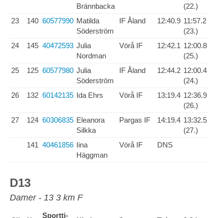
Brännbacka
(22.)
23
140
60577990
Matilda
IF Åland
12:40.9
11:57.2
Söderström
(23.)
24
145
40472593
Julia
Vörå IF
12:42.1
12:00.8
Nordman
(25.)
25
125
60577980
Julia
IF Åland
12:44.2
12:00.4
Söderström
(24.)
26
132
60142135
Ida Ehrs
Vörå IF
13:19.4
12:36.9
(26.)
27
124
60306835
Eleanora
Pargas IF
14:19.4
13:32.5
Silkka
(27.)
141
40461856
Iina
Vörå IF
DNS
Häggman
D13
Damer - 13 3 km F
Sportti-