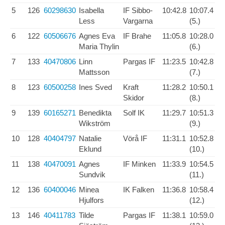
5
126
60298630
Isabella
IF Sibbo-
10:42.8
10:07.4
Less
Vargarna
(5.)
6
122
60506676
Agnes Eva
IF Brahe
11:05.8
10:28.0
Maria Thylin
(6.)
7
133
40470806
Linn
Pargas IF
11:23.5
10:42.8
Mattsson
(7.)
8
123
60500258
Ines Sved
Kraft
11:28.2
10:50.1
Skidor
(8.)
9
139
60165271
Benedikta
Solf IK
11:29.7
10:51.3
Wikström
(9.)
10
128
40404797
Natalie
Vörå IF
11:31.1
10:52.8
Eklund
(10.)
11
138
40470091
Agnes
IF Minken
11:33.9
10:54.5
Sundvik
(11.)
12
136
60400046
Minea
IK Falken
11:36.8
10:58.4
Hjulfors
(12.)
13
146
40411783
Tilde
Pargas IF
11:38.1
10:59.0