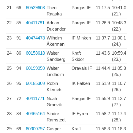
21
66
60529603
Theo
Pargas IF
11:17.5
10:41.0
Raaska
(21.)
22
85
40411781
Adrian
Pargas IF
11:26.9
10:48.3
Ducander
(22.)
23
91
40474478
Wilhelm
IF Minken
11:37.7
11:00.1
Åkerman
(24.)
24
86
60158618
Walter
Kraft
11:43.6
10:59.4
Sandberg
Skidor
(23.)
25
94
60199059
Walter
Oravais IF
11:44.4
11:05.3
Lindholm
(25.)
26
95
60185309
Robin
IK Falken
11:51.9
11:10.7
Klemets
(26.)
27
72
40411771
Noah
Pargas IF
11:55.9
11:12.7
Granvik
(27.)
28
84
40465164
Sindre
IF Fyren
11:58.2
11:17.4
Ramstedt
(28.)
29
69
60300797
Casper
Kraft
11:58.3
11:18.3