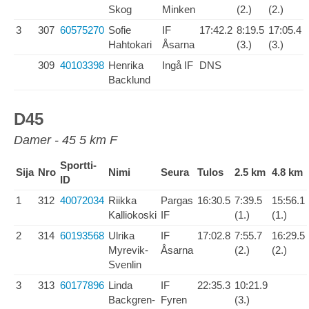
Skog
Minken
(2.)
(2.)
3
307
60575270
Sofie
IF
17:42.2
8:19.5
17:05.4
Hahtokari
Åsarna
(3.)
(3.)
309
40103398
Henrika
Ingå IF
DNS
Backlund
D45
Damer - 45 5 km F
Sportti-
Sija
Nro
Nimi
Seura
Tulos
2.5 km
4.8 km
ID
1
312
40072034
Riikka
Pargas
16:30.5
7:39.5
15:56.1
Kalliokoski
IF
(1.)
(1.)
2
314
60193568
Ulrika
IF
17:02.8
7:55.7
16:29.5
Myrevik-
Åsarna
(2.)
(2.)
Svenlin
3
313
60177896
Linda
IF
22:35.3
10:21.9
Backgren-
Fyren
(3.)