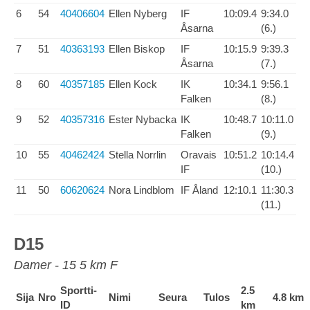
6
54
40406604
Ellen Nyberg
IF
10:09.4
9:34.0
Åsarna
(6.)
7
51
40363193
Ellen Biskop
IF
10:15.9
9:39.3
Åsarna
(7.)
8
60
40357185
Ellen Kock
IK
10:34.1
9:56.1
Falken
(8.)
9
52
40357316
Ester Nybacka
IK
10:48.7
10:11.0
Falken
(9.)
10
55
40462424
Stella Norrlin
Oravais
10:51.2
10:14.4
IF
(10.)
11
50
60620624
Nora Lindblom
IF Åland
12:10.1
11:30.3
(11.)
D15
Damer - 15 5 km F
Sportti-
2.5
Sija
Nro
Nimi
Seura
Tulos
4.8 km
ID
km