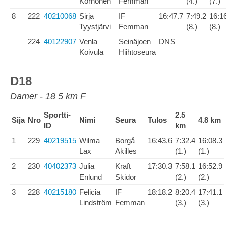
Korhonen
Femman
(4.)
(7.)
8
222
40210068
Sirja
IF
16:47.7
7:49.2
16:1
Tyystjärvi
Femman
(8.)
(8.)
224
40122907
Venla
Seinäjoen
DNS
Koivula
Hiihtoseura
D18
Damer - 18 5 km F
Sportti-
2.5
Sija
Nro
Nimi
Seura
Tulos
4.8 km
ID
km
1
229
40219515
Wilma
Borgå
16:43.6
7:32.4
16:08.3
Lax
Akilles
(1.)
(1.)
2
230
40402373
Julia
Kraft
17:30.3
7:58.1
16:52.9
Enlund
Skidor
(2.)
(2.)
3
228
40215180
Felicia
IF
18:18.2
8:20.4
17:41.1
Lindström
Femman
(3.)
(3.)