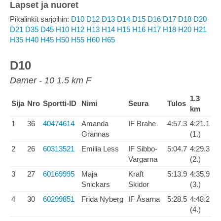
Lapset ja nuoret
Pikalinkit sarjoihin:
D10
D12
D13
D14
D15
D16
D17
D18
D20
D21
D35
D45
H10
H12
H13
H14
H15
H16
H17
H18
H20
H21
H35
H40
H45
H50
H55
H60
H65
D10
Damer - 10 1.5 km F
1.3
Sija
Nro
Sportti-ID
Nimi
Seura
Tulos
km
1
36
40474614
Amanda
IF Brahe
4:57.3
4:21.1
Grannas
(1.)
2
26
60313521
Emilia Less
IF Sibbo-
5:04.7
4:29.3
Vargarna
(2.)
3
27
60169995
Maja
Kraft
5:13.9
4:35.9
Snickars
Skidor
(3.)
4
30
60299851
Frida Nyberg
IF Åsarna
5:28.5
4:48.2
(4.)