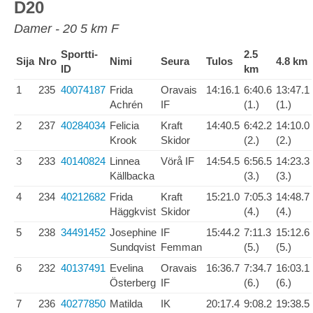
D20
Damer - 20 5 km F
Sportti-
2.5
Sija
Nro
Nimi
Seura
Tulos
4.8 km
ID
km
1
235
40074187
Frida
Oravais
14:16.1
6:40.6
13:47.1
Achrén
IF
(1.)
(1.)
2
237
40284034
Felicia
Kraft
14:40.5
6:42.2
14:10.0
Krook
Skidor
(2.)
(2.)
3
233
40140824
Linnea
Vörå IF
14:54.5
6:56.5
14:23.3
Källbacka
(3.)
(3.)
4
234
40212682
Frida
Kraft
15:21.0
7:05.3
14:48.7
Häggkvist
Skidor
(4.)
(4.)
5
238
34491452
Josephine
IF
15:44.2
7:11.3
15:12.6
Sundqvist
Femman
(5.)
(5.)
6
232
40137491
Evelina
Oravais
16:36.7
7:34.7
16:03.1
Österberg
IF
(6.)
(6.)
7
236
40277850
Matilda
IK
20:17.4
9:08.2
19:38.5