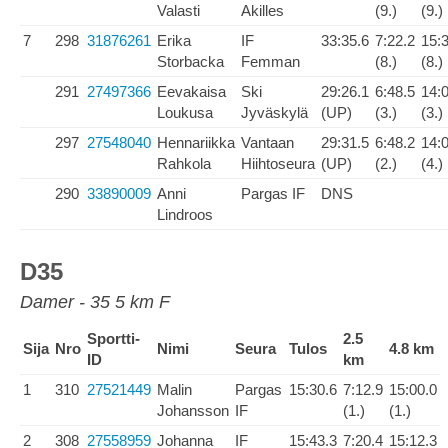
Valasti
Akilles
(9.)
(9.)
7
298
31876261
Erika
IF
33:35.6
7:22.2
15:
Storbacka
Femman
(8.)
(8.)
291
27497366
Eevakaisa
Ski
29:26.1
6:48.5
14:
Loukusa
Jyväskylä
(UP)
(3.)
(3.)
297
27548040
Hennariikka
Vantaan
29:31.5
6:48.2
14:
Rahkola
Hiihtoseura
(UP)
(2.)
(4.)
290
33890009
Anni
Pargas IF
DNS
Lindroos
D35
Damer - 35 5 km F
Sportti-
2.5
Sija
Nro
Nimi
Seura
Tulos
4.8 km
ID
km
1
310
27521449
Malin
Pargas
15:30.6
7:12.9
15:00.0
Johansson
IF
(1.)
(1.)
2
308
27558959
Johanna
IF
15:43.3
7:20.4
15:12.3