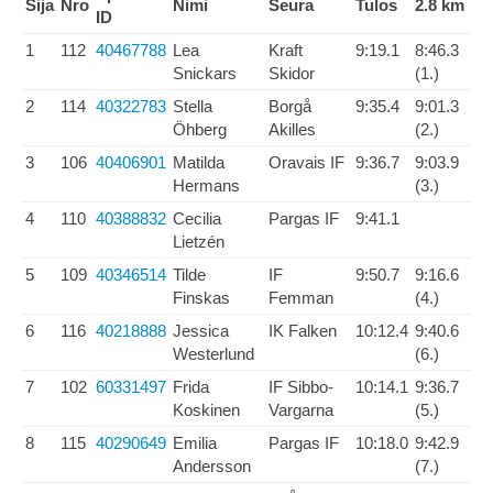
Sija
Nro
Nimi
Seura
Tulos
2.8 km
ID
1
112
40467788
Lea
Kraft
9:19.1
8:46.3
Snickars
Skidor
(1.)
2
114
40322783
Stella
Borgå
9:35.4
9:01.3
Öhberg
Akilles
(2.)
3
106
40406901
Matilda
Oravais IF
9:36.7
9:03.9
Hermans
(3.)
4
110
40388832
Cecilia
Pargas IF
9:41.1
Lietzén
5
109
40346514
Tilde
IF
9:50.7
9:16.6
Finskas
Femman
(4.)
6
116
40218888
Jessica
IK Falken
10:12.4
9:40.6
Westerlund
(6.)
7
102
60331497
Frida
IF Sibbo-
10:14.1
9:36.7
Koskinen
Vargarna
(5.)
8
115
40290649
Emilia
Pargas IF
10:18.0
9:42.9
Andersson
(7.)