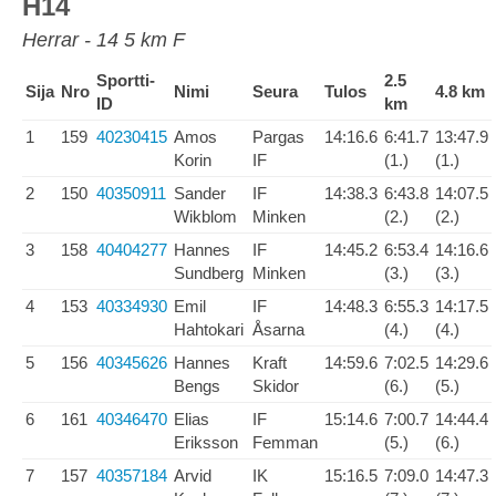
H14
Herrar - 14 5 km F
Sportti-
2.5
Sija
Nro
Nimi
Seura
Tulos
4.8 km
ID
km
1
159
40230415
Amos
Pargas
14:16.6
6:41.7
13:47.9
Korin
IF
(1.)
(1.)
2
150
40350911
Sander
IF
14:38.3
6:43.8
14:07.5
Wikblom
Minken
(2.)
(2.)
3
158
40404277
Hannes
IF
14:45.2
6:53.4
14:16.6
Sundberg
Minken
(3.)
(3.)
4
153
40334930
Emil
IF
14:48.3
6:55.3
14:17.5
Hahtokari
Åsarna
(4.)
(4.)
5
156
40345626
Hannes
Kraft
14:59.6
7:02.5
14:29.6
Bengs
Skidor
(6.)
(5.)
6
161
40346470
Elias
IF
15:14.6
7:00.7
14:44.4
Eriksson
Femman
(5.)
(6.)
7
157
40357184
Arvid
IK
15:16.5
7:09.0
14:47.3