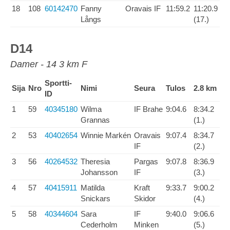
18
108
60142470
Fanny
Oravais IF
11:59.2
11:20.9
Långs
(17.)
D14
Damer - 14 3 km F
Sportti-
Sija
Nro
Nimi
Seura
Tulos
2.8 km
ID
1
59
40345180
Wilma
IF Brahe
9:04.6
8:34.2
Grannas
(1.)
2
53
40402654
Winnie Markén
Oravais
9:07.4
8:34.7
IF
(2.)
3
56
40264532
Theresia
Pargas
9:07.8
8:36.9
Johansson
IF
(3.)
4
57
40415911
Matilda
Kraft
9:33.7
9:00.2
Snickars
Skidor
(4.)
5
58
40344604
Sara
IF
9:40.0
9:06.6
Cederholm
Minken
(5.)