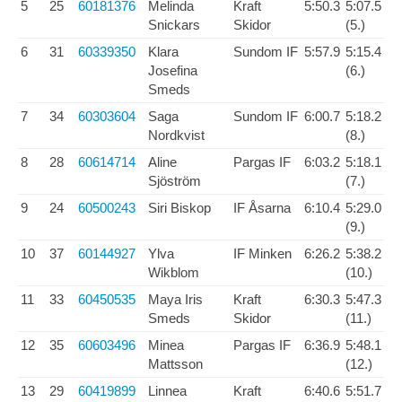
5
25
60181376
Melinda
Kraft
5:50.3
5:07.5
Snickars
Skidor
(5.)
6
31
60339350
Klara
Sundom IF
5:57.9
5:15.4
Josefina
(6.)
Smeds
7
34
60303604
Saga
Sundom IF
6:00.7
5:18.2
Nordkvist
(8.)
8
28
60614714
Aline
Pargas IF
6:03.2
5:18.1
Sjöström
(7.)
9
24
60500243
Siri Biskop
IF Åsarna
6:10.4
5:29.0
(9.)
10
37
60144927
Ylva
IF Minken
6:26.2
5:38.2
Wikblom
(10.)
11
33
60450535
Maya Iris
Kraft
6:30.3
5:47.3
Smeds
Skidor
(11.)
12
35
60603496
Minea
Pargas IF
6:36.9
5:48.1
Mattsson
(12.)
13
29
60419899
Linnea
Kraft
6:40.6
5:51.7